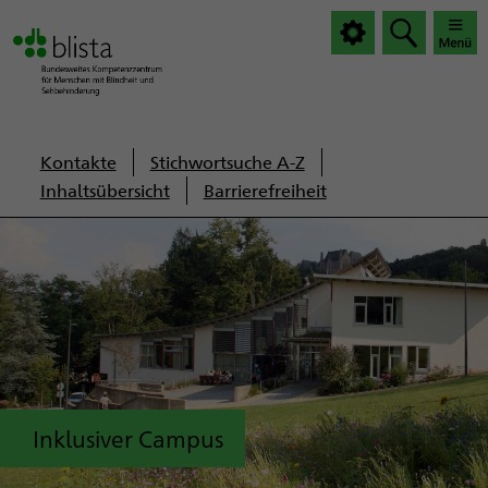
|
|
Haup
Haup
öffnen
schlie
Servicenavigation
Kontakte
Stichwortsuche A-Z
Inhaltsübersicht
Barrierefreiheit
Inklusiver Campus