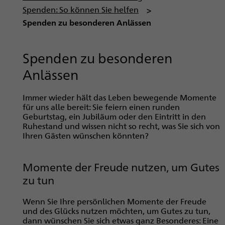
a
Spenden: So können Sie helfen
d
Spenden zu besonderen Anlässen
n
a
Spenden zu besonderen
v
Anlässen
i
g
Immer wieder hält das Leben bewegende Momente
a
für uns alle bereit: Sie feiern einen runden
t
Geburtstag, ein Jubiläum oder den Eintritt in den
i
Ruhestand und wissen nicht so recht, was Sie sich von
Ihren Gästen wünschen könnten?
o
n
Momente der Freude nutzen, um Gutes
zu tun
Wenn Sie Ihre persönlichen Momente der Freude
und des Glücks nutzen möchten, um Gutes zu tun,
dann wünschen Sie sich etwas ganz Besonderes: Eine