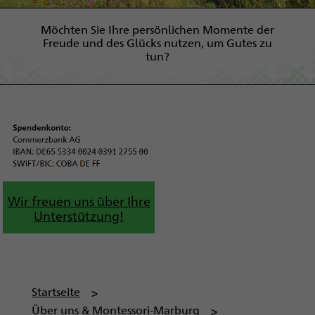
Möchten Sie Ihre persönlichen Momente der
Freude und des Glücks nutzen, um Gutes zu
tun?
Wir freuen uns über Ihre
Unterstützung!
P
Startseite
f
Über uns & Montessori-Marburg