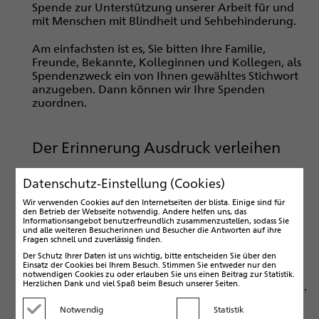
Spende zur Unterstützung unserer Arbeit für und
mit Menschen mit Blindheit und Sehbehinderung.
Am einfachsten ist es, Sie bitten Ihre Familie,
Freunde, Bekannte, Kolleginnen und Kollegen, als
Spendenzweck ein von Ihnen gewähltes Stichwort
anzugeben. Dann können wir Ihre Spenden
zuordnen.
Der Erinnerung Ausdruck verleihen
Sie haben einen geliebten Menschen verloren und
Datenschutz-Einstellung (Cookies)
möchten in seinem Sinne handeln? Eine
Kondolenzspende für Menschen mit Blindheit und
Wir verwenden Cookies auf den Internetseiten der blista. Einige sind für
den Betrieb der Webseite notwendig. Andere helfen uns, das
Sehbehinderung kann sein Andenken würdig
Informationsangebot benutzerfreundlich zusammenzustellen, sodass Sie
bewahren. Sie kann zugleich der Erinnerung einen
und alle weiteren Besucherinnen und Besucher die Antworten auf ihre
Fragen schnell und zuverlässig finden.
besonders stimmigen Ausdruck verleihen.
Der Schutz Ihrer Daten ist uns wichtig, bitte entscheiden Sie über den
Einsatz der Cookies bei Ihrem Besuch. Stimmen Sie entweder nur den
Bitte informieren Sie die Trauergemeinschaft vorab
notwendigen Cookies zu oder erlauben Sie uns einen Beitrag zur Statistik.
Herzlichen Dank und viel Spaß beim Besuch unserer Seiten.
über das von Ihnen gewählte Stichwort der Spende.
Dann können wir Ihre Kondolenzspenden richtig
Notwendig
Statistik
zuordnen. Ca. sechs Wochen nach Ihrem "Moment
Kategorie deaktivieren
Kategorie aktivieren