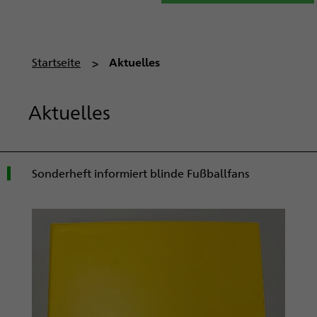
P
Startseite
Aktuelles
f
a
Aktuelles
d
n
a
v
Sonderheft informiert blinde Fußballfans
i
g
a
t
i
o
n