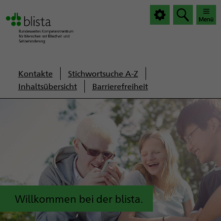
|
|
Haup
Haup
öffnen
schlie
Servicenavigation
Kontakte
Stichwortsuche A-Z
Inhaltsübersicht
Barrierefreiheit
Willkommen bei der blista.