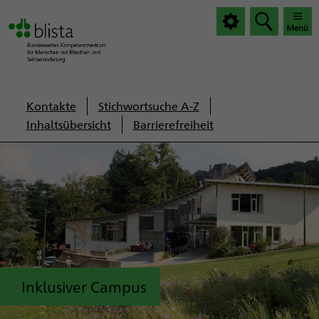
|
|
Haup
Haup
öffnen
schlie
Servicenavigation
Kontakte
Stichwortsuche A-Z
Inhaltsübersicht
Barrierefreiheit
Inklusiver Campus