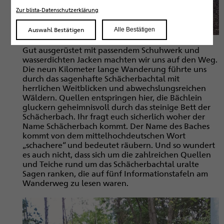
Zur blista-Datenschutzerklärung
Auswahl Bestätigen
Alle Bestätigen
Gut ausgerüstet mit passendem Schuhwerk und
wasserdichten Jacken machten wir uns auf den Weg.
Die neun Kilometer lange Wanderung führte uns
durch das sagenhafte Schächerbachtal mit
herrlichen Weitblicken und abwechslungsreichen
Wäldern. Quellen entspringen hier, die Bächlein
gluckern geheimnisvoll durch das steinige Bett der
Schächerbach. Ihr fragt euch sicherlich woher der
Name Schächerbach kommt. Der Name des Baches
kommt von dem mittelhochdeutschen Wort
„schachere“ und bedeutet räubern. Und so wundert
es auch nicht, dass sich um die zahlreichen Quellen
und Teiche rund um das Schächerbachtal uralte
Sagen ranken, die auf fünf Informationstafeln am
Wanderweg zu lesen waren.