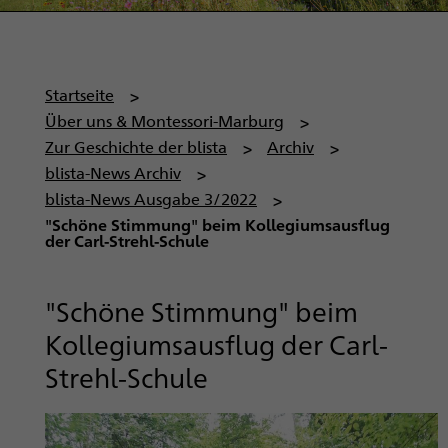
P
Startseite
f
Über uns & Montessori-Marburg
a
Zur Geschichte der blista
Archiv
d
blista-News Archiv
n
blista-News Ausgabe 3/2022
a
"Schöne Stimmung" beim Kollegiumsausflug
der Carl-Strehl-Schule
v
i
g
"Schöne Stimmung" beim
a
Kollegiumsausflug der Carl-
t
Strehl-Schule
i
o
n