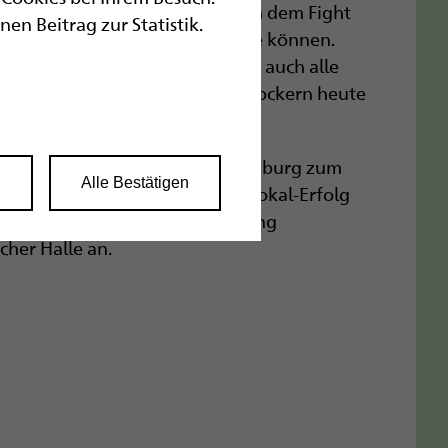
erfer des Pokals war, sagte nach dem Fight
n Beitrag zur Statistik.
 und Nils haben gezeigt, was sie können.
die drei auf dem Feld, sondern auch alle
das war es, warum wir den Rostockern heute
nten.“
den Pokal und krönte sich in Hamburg zum
n
Alle Bestätigen
ür die SSG-Goalballer war der Pokal-Erfolg
burger Damen steht jedoch Anfang
cher Halle an.