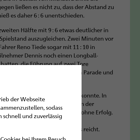
gegen ließen es nicht zu, dass der Abstand zu
ieß es daher 6 : 6 unentschieden.
eiten Hälfte mit 9 : 6 etwas deutlicher in
Spielstand auszugleichen. Zwei Minuten vor
hrer Reno Tiede sogar mit 11 : 10 in
ilnehmer Dennis noch einen Longball-
 hatten, die Führung auf zwei Tore
nge Tor jedoch mit einer starken Parade und
eine 12 : 11 Führung herstellen konnte. In
trieb der Webseite
Meister immer wieder – so wie in der
sammenzustellen, sodass
d Emig zu überwinden – jedoch ohne Erfolg.
 schnell und zuverlässig
 vor Schluss war klar, dass die
ten Sieg des Pokalwettbewerbs reicht.
r Cookies bei Ihrem Besuch.