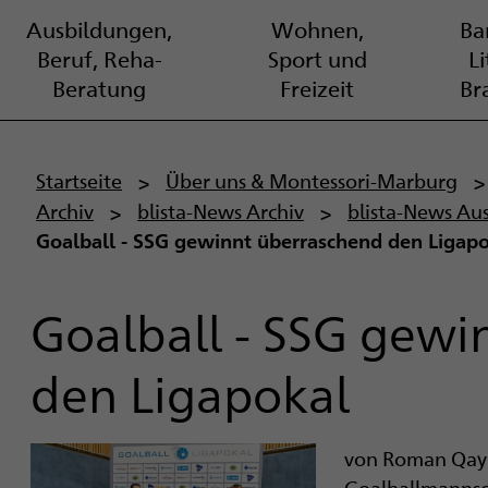
Ausbildungen,
Wohnen,
Bar
Beruf, Reha-
Sport und
L
Beratung
Freizeit
Br
P
Startseite
Über uns & Montessori-Marburg
Archiv
blista-News Archiv
blista-News Au
f
Goalball - SSG gewinnt überraschend den Ligap
a
d
Goalball - SSG gewi
n
den Ligapokal
a
v
von Roman Qay
Goalballmannsch