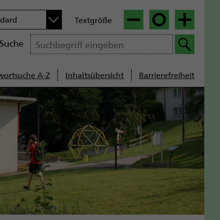
n
ndard
Textgröße
|
|
Suche
wortsuche A-Z
Inhaltsübersicht
Barrierefreiheit
cenavigation