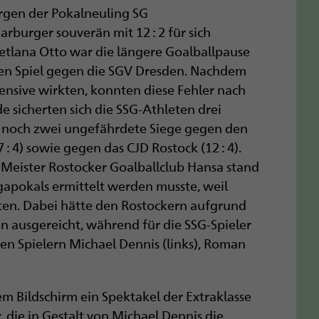
rgen der Pokalneuling SG
rburger souverän mit 12 : 2 für sich
etlana Otto war die längere Goalballpause
en Spiel gegen die SGV Dresden. Nachdem
fensive wirkten, konnten diese Fehler nach
 sicherten sich die SSG-Athleten drei
en noch zwei ungefährdete Siege gegen den
 4) sowie gegen das CJD Rostock (12 : 4).
Meister Rostocker Goalballclub Hansa stand
Ligapokals ermittelt werden musste, weil
ten. Dabei hätte den Rostockern aufgrund
en ausgereicht, während für die SSG-Spieler
nen Spielern Michael Dennis (links), Roman
 Bildschirm ein Spektakel der Extraklasse
die in Gestalt von Michael Dennis die