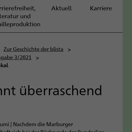
rierefreiheit,
Aktuell
Karriere
iteratur und
ailleproduktion
Zur Geschichte der blista
sgabe 3/2021
okal
nnt überraschend
umi | Nachdem die Marburger
aft sich bei der Rückrunde der Bundesliga