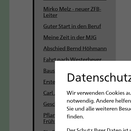
Mirko Melz - neuer ZFB-
Leiter
Guter Start in den Beruf
Meine Zeit in der MJG
Abschied Bernd Höhmann
Fahrt nach Westerhever
Baustellen barrierefrei
Datenschutz
Erster CampusTag
Carl Josef trifft Mia und Milo
Wir verwenden Cookies auf 
notwendig. Andere helfen
Geschwisterseminar
Sie und alle weiteren Bes
Pflanzaktion der
finden.
Frühförderung
Der Schutz Ihrer Daten ist