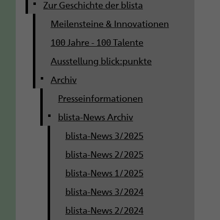
g
Zur Geschichte der blista
Meilensteine & Innovationen
a
100 Jahre - 100 Talente
t
Ausstellung blick:punkte
i
Archiv
o
Presseinformationen
n
blista-News Archiv
blista-News 3/2025
blista-News 2/2025
blista-News 1/2025
blista-News 3/2024
blista-News 2/2024