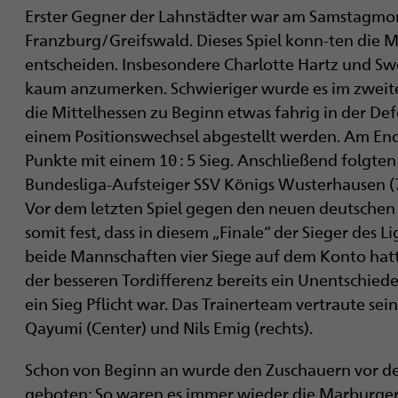
Erster Gegner der Lahnstädter war am Samstagmo
Franzburg/Greifswald. Dieses Spiel konn-ten die Ma
entscheiden. Insbesondere Charlotte Hartz und Sw
kaum anzumerken. Schwieriger wurde es im zweit
die Mittelhessen zu Beginn etwas fahrig in der De
einem Positionswechsel abgestellt werden. Am Ende
Punkte mit einem 10 : 5 Sieg. Anschließend folgt
Bundesliga-Aufsteiger SSV Königs Wusterhausen (7 :
Vor dem letzten Spiel gegen den neuen deutschen 
somit fest, dass in diesem „Finale“ der Sieger des 
beide Mannschaften vier Siege auf dem Konto hat
der besseren Tordifferenz bereits ein Unentschied
ein Sieg Pflicht war. Das Trainerteam vertraute sei
Qayumi (Center) und Nils Emig (rechts).
Schon von Beginn an wurde den Zuschauern vor dem
geboten: So waren es immer wieder die Marburger, 