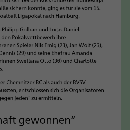
le sichern konnte, ging es für sie vom 15.
Goalball Ligapokal nach Hamburg.
 Philipp Golban und Lucas Daniel
r den Pokalwettbewerb ihre
enen Spieler Nils Emig (23), Jan Wolf (23),
Dennis (29) und seine Ehefrau Amanda
rinnen Swetlana Otto (30) und Charlotte
s.
ter Chemnitzer BC als auch der BVSV
ssten, entschlossen sich die Organisatoren
egen jeden“ zu ermitteln.
chaft gewonnen“