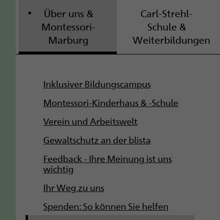
Über uns &
Carl-Strehl-
Montessori-
Schule &
Marburg
Weiterbildungen
S
Inklusiver Bildungscampus
u
Montessori-Kinderhaus & -Schule
b
Verein und Arbeitswelt
Gewaltschutz an der blista
n
Feedback - Ihre Meinung ist uns
a
wichtig
v
Ihr Weg zu uns
i
Spenden: So können Sie helfen