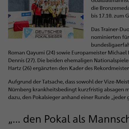
i
die Bronzemedail
g
bis 17.10. zum 
a
Das Trainer-Duo
nominierten fü
t
bundesligaerfahr
i
Roman Qayumi (24) sowie Europameister Michael 
Dennis (27). Die beiden ehemaligen Nationalspiele
o
Hartz (26) ergänzten den Kader des Rekordmeister
n
Aufgrund der Tatsache, dass sowohl der Vize-Meis
Nürnberg krankheitsbedingt kurzfristig absagen mu
dazu, den Pokalsieger anhand einer Runde „jeder g
„... den Pokal als Manns