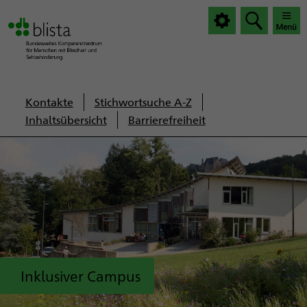
|
|
Haup
Haup
öffnen
schlie
Servicenavigation
Kontakte
Stichwortsuche A-Z
Inhaltsübersicht
Barrierefreiheit
Inklusiver Campus