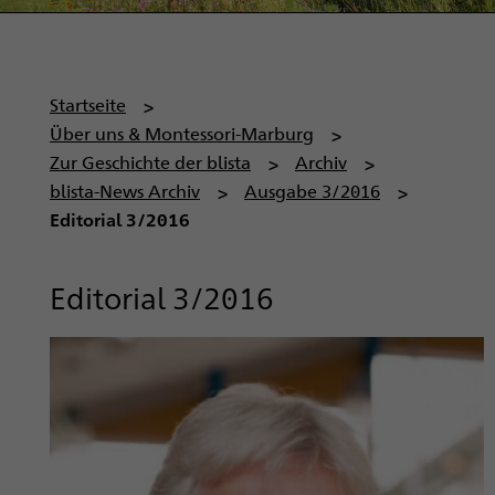
P
Startseite
f
Über uns & Montessori-Marburg
a
Zur Geschichte der blista
Archiv
d
blista-News Archiv
Ausgabe 3/2016
n
Editorial 3/2016
a
v
Editorial 3/2016
i
g
a
t
i
o
n