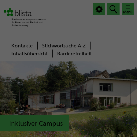
|
|
Haup
Haup
öffnen
schlie
Servicenavigation
Kontakte
Stichwortsuche A-Z
Inhaltsübersicht
Barrierefreiheit
Inklusiver Campus