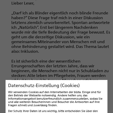
Lieber Leser,
„Darf ich als Blinder eigentlich noch blinde Freunde
haben?“ Diese Frage traf mich in einer Diskussion
letztens ziemlich unvorbereitet. Spontan antwortete
ich „Natürlich“. Erst bei längerem Nachdenken
wurde mir die tiefe Bedeutung der Frage bewusst. Es
geht um die derzeitige Diskussion, wie ein
gemeinsames Miteinander von Menschen mit und
ohne Behinderung gestaltet wird. Das Thema lautet
also: Inklusion.
Es ist sicherlich eine der wesentlichen
Errungenschaften der letzten Jahre, dass wir
beginnen, die Menschen nicht nur in Schubladen zu
stecken: Alte leben im Pflegeheim, Frauen werden
schlechter bezahlt, ärmere Menschen erfahren
Datenschutz-Einstellung (Cookies)
weniger Bildung und Menschen mit einer
Behinderung kommen in eine Spezialeinrichtung.
Wir verwenden Cookies auf den Internetseiten der blista. Einige sind für
Solche Zuweisungen akzeptieren wir nicht mehr als
den Betrieb der Webseite notwendig. Andere helfen uns, das
Informationsangebot benutzerfreundlich zusammenzustellen, sodass Sie
selbstverständlich. Ein neues, buntes und
und alle weiteren Besucherinnen und Besucher die Antworten auf ihre
gleichberechtigtes Miteinander gilt es, in offenen
Fragen schnell und zuverlässig finden.
Diskussionen zu gestalten.
Der Schutz Ihrer Daten ist uns wichtig, bitte entscheiden Sie über den