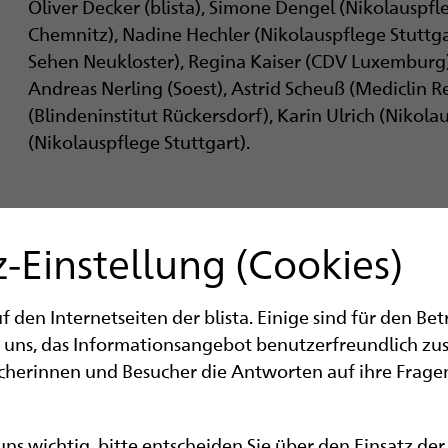
Oliver Decker (blista), Simone Dengel (Nikolauspf
Chemnitz), Nadine Hechler (Nikolauspflege Stuttgart
Sehen Neukloster), Regina Kaiser (CDV Luxemburg), 
Andreas Nerling (Soest), Astrid Scheuß (Mediclin 
(Blinden­institut Rückersdorf), Karin Ulrich (Nikol
(Nikolauspflege Stuttgart).
-Einstellung (Cookies)
den Internetseiten der blista. Einige sind für den Be
 uns, das Informationsangebot benutzerfreundlich zu
ucherinnen und Besucher die Antworten auf ihre Fragen
 uns wichtig, bitte entscheiden Sie über den Einsatz de