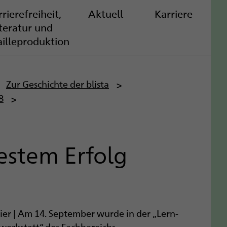
rierefreiheit,
Aktuell
Karriere
iteratur und
ailleproduktion
Zur Geschichte der blista
8
bestem Erfolg
nier
|
Am 14. September wurde in der „Lern-
erkstatt“ des Fachbereichs