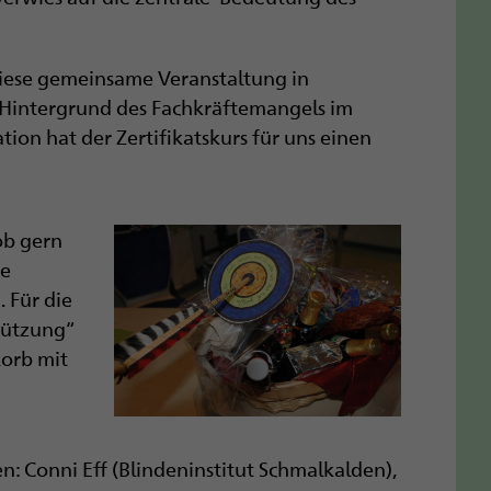
f diese gemeinsame Veranstaltung in
m Hintergrund des Fachkräftemangels im
ion hat der Zertifikatskurs für uns einen
ob gern
me
 Für die
tützung“
korb mit
n: Conni Eff (Blindeninstitut Schmalkalden),