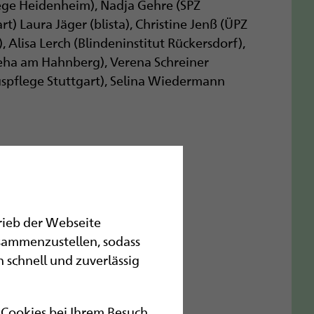
lege Heidenheim), Nadja Gehre (SPZ
) Laura Jäger (blista), Christine Jenß (ÜPZ
Alisa Lerch (Blindeninstitut Rückersdorf),
Reha am Hahnberg), Verena Schreiner
auspflege Stuttgart), Selina Wiedermann
trieb der Webseite
sammenzustellen, sodass
 schnell und zuverlässig
r Cookies bei Ihrem Besuch.