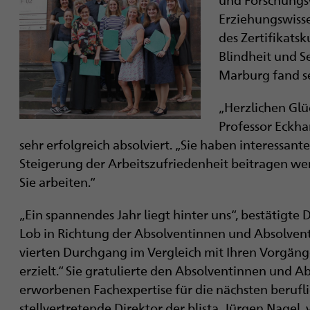
i
Erziehungswisse
g
des Zertifikats
Blindheit und S
a
Marburg fand s
t
„Herzlichen Glü
i
Professor Eckh
sehr erfolgreich absolviert. „Sie haben interessan
o
Steigerung der Arbeitszufriedenheit beitragen we
n
Sie arbeiten.“
„Ein spannendes Jahr liegt hinter uns“, bestätigte 
Lob in Richtung der Absolventinnen und Absolvent
vierten Durchgang im Vergleich mit Ihren Vorgäng
erzielt.“ Sie gratulierte den Absolventinnen und 
erworbenen Fachexpertise für die nächsten berufli
stellvertretende Direktor der blista, Jürgen Nagel, 