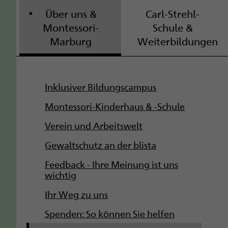
Über uns &
Carl-Strehl-
Montessori-
Schule &
Marburg
Weiterbildungen
S
Inklusiver Bildungscampus
u
Montessori-Kinderhaus & -Schule
b
Verein und Arbeitswelt
Gewaltschutz an der blista
n
Feedback - Ihre Meinung ist uns
a
wichtig
v
Ihr Weg zu uns
i
Spenden: So können Sie helfen