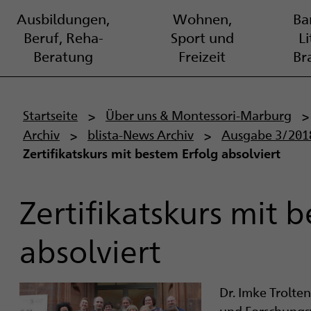
Ausbildungen,
Wohnen,
Bar
Beruf, Reha-
Sport und
L
Beratung
Freizeit
Br
P
Startseite
Über uns & Montessori-Marburg
Archiv
blista-News Archiv
Ausgabe 3/201
f
Zertifikatskurs mit bestem Erfolg absolviert
a
d
Zertifikatskurs mit 
n
absolviert
a
v
Dr. Imke Trolte
und Forschungsw