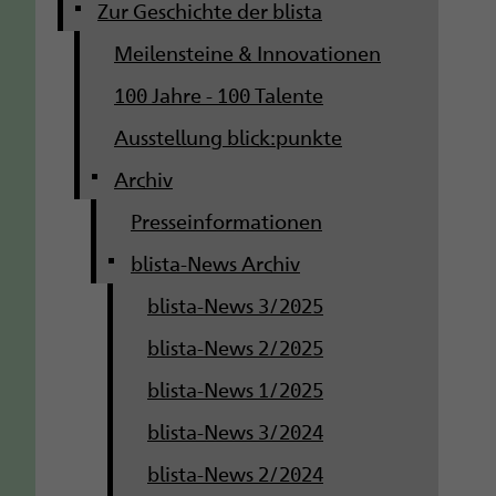
g
Zur Geschichte der blista
Meilensteine & Innovationen
a
100 Jahre - 100 Talente
t
Ausstellung blick:punkte
i
Archiv
o
Presseinformationen
n
blista-News Archiv
blista-News 3/2025
blista-News 2/2025
blista-News 1/2025
blista-News 3/2024
blista-News 2/2024