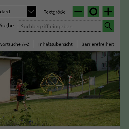
n
ndard
Textgröße
|
|
Suche
wortsuche A-Z
Inhaltsübersicht
Barrierefreiheit
cenavigation