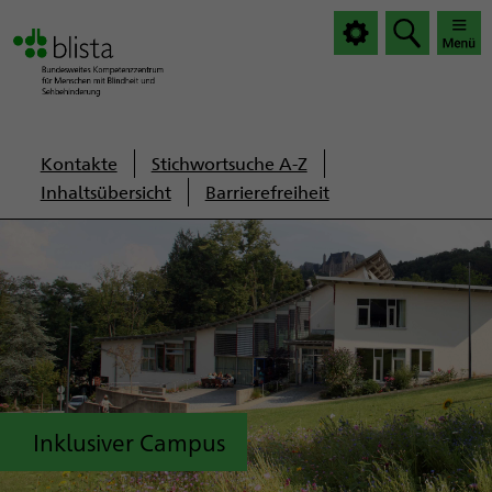
|
|
Haup
Haup
öffnen
schlie
Servicenavigation
Kontakte
Stichwortsuche A-Z
Inhaltsübersicht
Barrierefreiheit
Inklusiver Campus