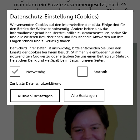
man dann ein Puzzle zusammengesetzt, nach 45
Minuten die eine schwarze Kugel unter 106 weißen
Datenschutz-Einstellung (Cookies)
gefunden oder Herrn Feldtmanns Erläuterungen
gelauscht hatte, so wurde aus einem großen
Wir verwenden Cookies auf den Internetseiten der blista. Einige sind für
Fragezeichen nicht selten ein solides
den Betrieb der Webseite notwendig. Andere helfen uns, das
Informationsangebot benutzerfreundlich zusammenzustellen, sodass Sie
Ausrufezeichen.
und alle weiteren Besucherinnen und Besucher die Antworten auf ihre
Fragen schnell und zuverlässig finden.
Der Schutz Ihrer Daten ist uns wichtig, bitte entscheiden Sie über den
Einsatz der Cookies bei Ihrem Besuch. Stimmen Sie entweder nur den
notwendigen Cookies zu oder erlauben Sie uns einen Beitrag zur Statistik.
Herzlichen Dank und viel Spaß beim Besuch unserer Seiten.
Notwendig
Statistik
Kategorie deaktivieren
Kategorie aktivieren
Zur blista-Datenschutzerklärung
Auswahl Bestätigen
Alle Bestätigen