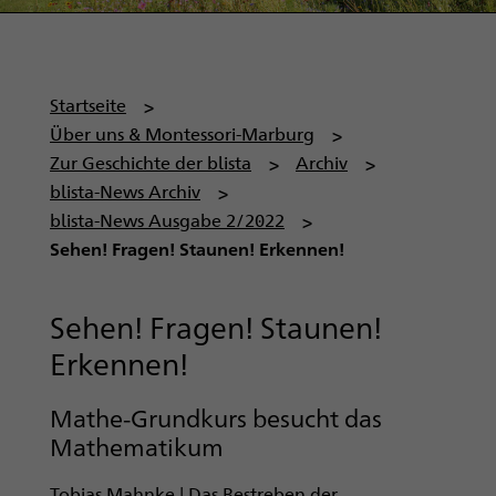
P
Startseite
f
Über uns & Montessori-Marburg
a
Zur Geschichte der blista
Archiv
d
blista-News Archiv
n
blista-News Ausgabe 2/2022
a
Sehen! Fragen! Staunen! Erkennen!
v
i
Sehen! Fragen! Staunen!
g
Erkennen!
a
t
Mathe-Grundkurs besucht das
i
Mathematikum
o
n
Tobias Mahnke | Das Bestreben der