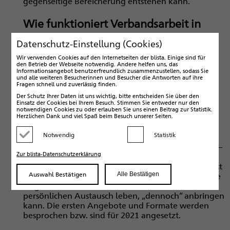
gegenseitige Bereicherung entstehen kann.
Wie funktioniert Verbandsarbeit in
Zeiten von Corona?
Datenschutz-Einstellung (Cookies)
Wir verwenden Cookies auf den Internetseiten der blista. Einige sind für
Der Start war natürlich damit ein völlig anderer.
den Betrieb der Webseite notwendig. Andere helfen uns, das
Angefangen damit, dass die ehemaligen
Informationsangebot benutzerfreundlich zusammenzustellen, sodass Sie
Vorstandsmitglieder ihren mehr als verdienten
und alle weiteren Besucherinnen und Besucher die Antworten auf ihre
Fragen schnell und zuverlässig finden.
Applaus nur digital erhielten, fehlt auch hier der
Der Schutz Ihrer Daten ist uns wichtig, bitte entscheiden Sie über den
direkte Austausch mit Mitgliedern und
Einsatz der Cookies bei Ihrem Besuch. Stimmen Sie entweder nur den
Verantwortlichen im VBS. Selbst der Vorstand trifft
notwendigen Cookies zu oder erlauben Sie uns einen Beitrag zur Statistik.
Herzlichen Dank und viel Spaß beim Besuch unserer Seiten.
sich derzeit nur digital, was für die vielen
Abstimmungen und Entscheidungsprozesse nicht
Notwendig
Statistik
immer von Vorteil ist. Fakt ist, dass wir mit Corona
Kategorie deaktivieren
Kategorie aktivieren
und den Auswirkungen noch länger leben müssen –
Zur blista-Datenschutzerklärung
zumindest bis Mitte - Ende 2021, wenn wir den
aktuellen Verlautbarungen trauen dürfen. Daher ist
Auswahl Bestätigen
Alle Bestätigen
es nun eine wichtige Überlegung, wie der VBS seine
Angebote, die teilweise durch den direkten,
persönlichen Austausch leben, „dennoch“ anbringen
kann. Die ersten Angebote und Formate werden
besprochen bzw. sind für 2021 angesetzt.