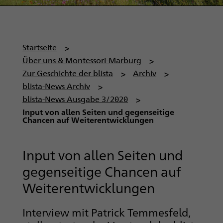
P
Startseite
f
Über uns & Montessori-Marburg
a
Zur Geschichte der blista
Archiv
d
blista-News Archiv
n
blista-News Ausgabe 3/2020
a
Input von allen Seiten und gegenseitige
Chancen auf Weiterentwicklungen
v
i
g
Input von allen Seiten und
a
gegenseitige Chancen auf
t
Weiterentwicklungen
i
o
Interview mit Patrick Temmesfeld,
n