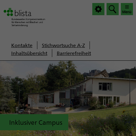
|
|
Haup
Haup
öffnen
schlie
Servicenavigation
Kontakte
Stichwortsuche A-Z
Inhaltsübersicht
Barrierefreiheit
Inklusiver Campus