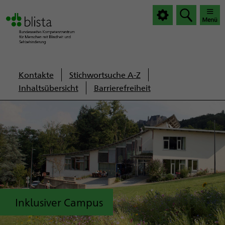
|
|
Haup
Haup
öffnen
schlie
Servicenavigation
Kontakte
Stichwortsuche A-Z
Inhaltsübersicht
Barrierefreiheit
Inklusiver Campus