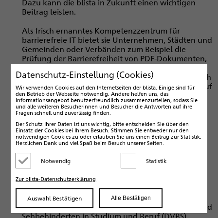
Dazu kann die blista in Zukunft einen wichtigen
Beitrag leisten.
Als frisch ernanntes Kompetenzzentrum für
barrierefreie IT bietet sie Unternehmen, Städten und
Gemeinden oder Verbänden zum Beispiel die
Prüfung der Barrierefreiheit von PDF-Dokumenten,
Homepages oder Software an. Aber die Experten
Datenschutz-Einstellung (Cookies)
der blista prüfen nicht nur, sondern sie beraten auch
bei der Erstellung von Web-Seiten oder erstellen auf
Wir verwenden Cookies auf den Internetseiten der blista. Einige sind für
Wunsch barrierefreie Dokumente als PDF.
den Betrieb der Webseite notwendig. Andere helfen uns, das
Informationsangebot benutzerfreundlich zusammenzustellen, sodass Sie
Außerdem geben Sie ihr Know-how in Workshops
und alle weiteren Besucherinnen und Besucher die Antworten auf ihre
weiter, in denen gezeigt wird, wie barrierefreie
Fragen schnell und zuverlässig finden.
Word-Dokumente oder PDFs erstellt werden.
Der Schutz Ihrer Daten ist uns wichtig, bitte entscheiden Sie über den
Einsatz der Cookies bei Ihrem Besuch. Stimmen Sie entweder nur den
notwendigen Cookies zu oder erlauben Sie uns einen Beitrag zur Statistik.
Möglich wurde dieser neue Service, der aufgrund
Herzlichen Dank und viel Spaß beim Besuch unserer Seiten.
zukünftig verschärfter Anforderungen an die
Barrierefreiheit zum Beispiel bei Ausschreibungen
Notwendig
Statistik
Kategorie deaktivieren
Kategorie aktivieren
weiter an Bedeutung gewinnen wird, durch die
Qualifizierung mehrerer Mitarbeiterinnen und
Zur blista-Datenschutzerklärung
Mitarbeiter im Projekt BITi (Barrierefreie
Informationstechnik für inklusives Arbeiten). Dieses
Auswahl Bestätigen
Alle Bestätigen
Projekt wird vom Deutschen Verein der Blinden- und
Sehbehinderten in Studium und Beruf (DVBS)