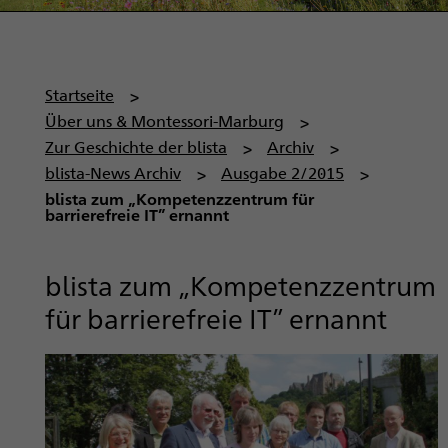
P
Startseite
f
Über uns & Montessori-Marburg
a
Zur Geschichte der blista
Archiv
d
blista-News Archiv
Ausgabe 2/2015
n
blista zum „Kompetenzzentrum für
barrierefreie IT” ernannt
a
v
i
blista zum „Kompetenzzentrum
g
für barrierefreie IT” ernannt
a
t
i
o
n