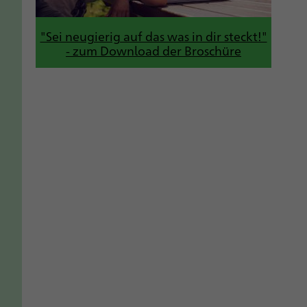
"Sei neugierig auf das was in dir steckt!"
- zum Download der Broschüre