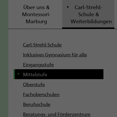
Über uns &
Carl-Strehl-
Montessori-
Schule &
Marburg
Weiterbildungen
S
Carl-Strehl-Schule
u
Inklusives Gymnasium für alle
b
Eingangsstufe
Mittelstufe
n
Oberstufe
a
Fachoberschulen
v
Berufsschule
i
Beratungs- und Förderzentrum