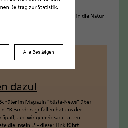
n Beitrag zur Statistik.
onen zu Betrieben, Messen und in die Natur
 und Alpinski in Kl. 9).
n
Alle Bestätigen
en dazu!
Schüler im Magazin "blista-News" über
en. "Besonders gefallen hat uns der
 Spaß, den wir gemeinsam hatten.
ie Inseln..." - dieser Link führt