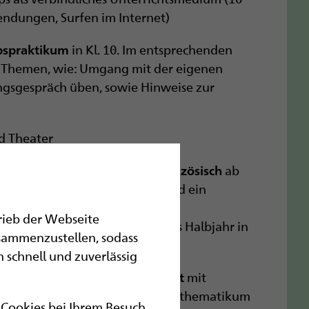
endungen, Surfen im Internet)
in Kl. 10. Im entsprechenden
bspraktikum
 Themen, wie: Umgang mit der eigenen
gsgespräch üben, sowie Hinweise zur
nd Theater
emdsprache kann
oder
ab
Latein
Französisch
besitzen, wird ein
panischkenntnisse
werden diese Aktivitäten durch
trieb der Webseite
chottland sowie ein bilinguales Halbjahr in
sammenzustellen, sodass
 schnell und zuverlässig
mit
urwissenschaftlicher Unterricht
hemikum in Marburg und dem Mathematikum
r Cookies bei Ihrem Besuch.