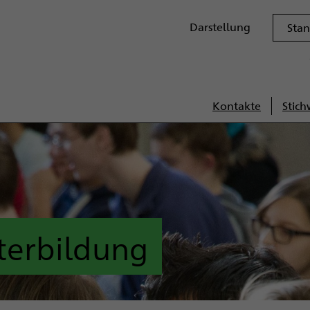
Darstellungsoptione
Darstellung
Sta
Kontakte
Stich
Servi
terbildung