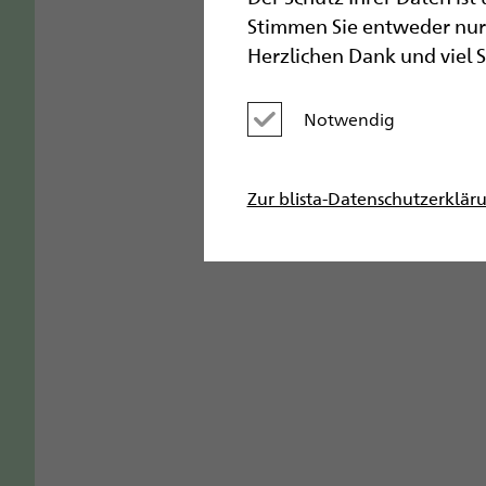
Stimmen Sie entweder nur 
Herzlichen Dank und viel 
Notwendig
Kategorie deaktivieren
Zur blista-Datenschutzerklär