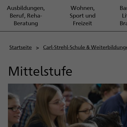
Ausbildungen,
Wohnen,
Bar
Beruf, Reha-
Sport und
L
Beratung
Freizeit
Br
P
Startseite
Carl-Strehl-Schule & Weiterbildung
f
Mittelstufe
a
d
n
a
v