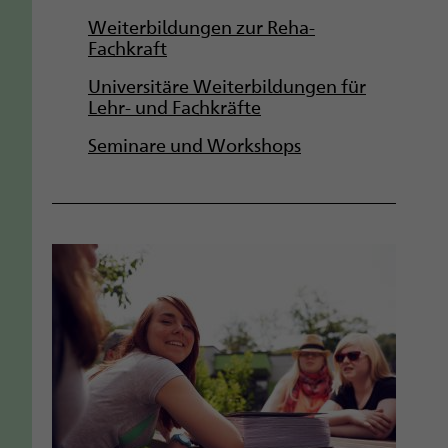
g
Weiterbildungen zur Reha-
Fachkraft
a
Universitäre Weiterbildungen für
t
Lehr- und Fachkräfte
i
Seminare und Workshops
o
n