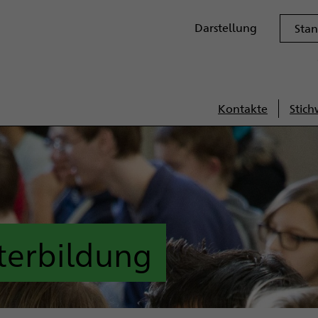
Darstellungsoptione
Darstellung
Sta
Kontakte
Stich
Servi
terbildung