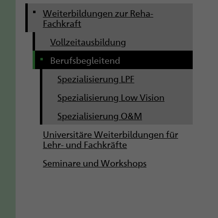
g
Weiterbildungen zur Reha-
Fachkraft
a
Vollzeitausbildung
t
Berufsbegleitend
i
Spezialisierung LPF
o
Spezialisierung Low Vision
n
Spezialisierung O&M
Universitäre Weiterbildungen für
Lehr- und Fachkräfte
Seminare und Workshops