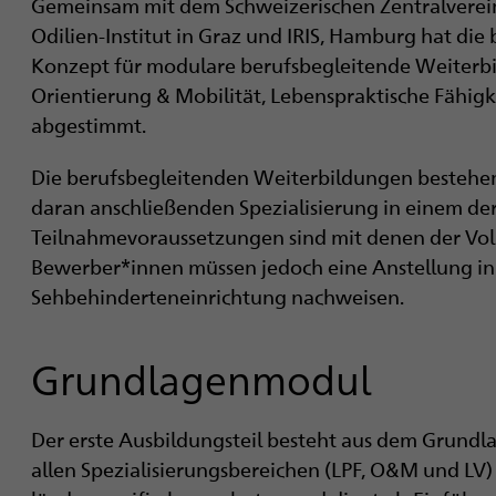
Gemeinsam mit dem Schweizerischen Zentralverein 
i
Odilien-Institut in Graz und IRIS, Hamburg hat die
g
Konzept für modulare berufsbegleitende Weiterbi
Orientierung & Mobilität, Lebenspraktische Fähig
a
abgestimmt.
t
Die berufsbegleitenden Weiterbildungen bestehe
i
daran anschließenden Spezialisierung in einem der
Teilnahmevoraussetzungen sind mit denen der Voll
o
Bewerber*innen müssen jedoch eine Anstellung in 
n
Sehbehinderteneinrichtung nachweisen.
Grundlagenmodul
Der erste Ausbildungsteil besteht aus dem Grundl
allen Spezialisierungsbereichen (LPF, O&M und LV