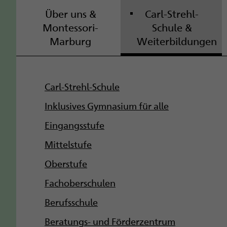
Über uns &
Carl-Strehl-
Montessori-
Schule &
Marburg
Weiterbildungen
S
Carl-Strehl-Schule
u
Inklusives Gymnasium für alle
b
Eingangsstufe
Mittelstufe
n
Oberstufe
a
Fachoberschulen
v
Berufsschule
i
Beratungs- und Förderzentrum