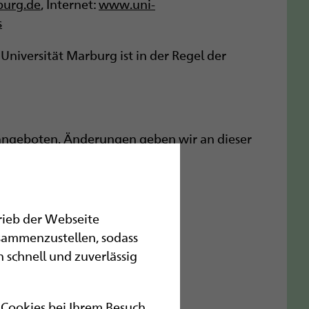
burg.de
, Internet:
www.uni-
s
 Universität Marburg ist in der Regel der
 angeboten. Änderungen geben wir an dieser
trieb der Webseite
sammenzustellen, sodass
en (SZBLIND)
 schnell und zuverlässig
r Cookies bei Ihrem Besuch.