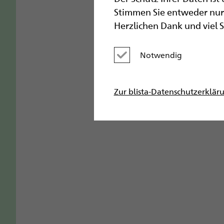
Stimmen Sie entweder nur 
Herzlichen Dank und viel 
Notwendig
Kategorie deaktivieren
Zur blista-Datenschutzerklär