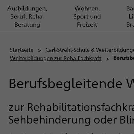
Ausbildungen,
Wohnen,
Bar
Beruf, Reha-
Sport und
L
Beratung
Freizeit
Br
P
Startseite
Carl-Strehl-Schule & Weiterbildung
Weiterbildungen zur Reha-Fachkraft
Berufsb
f
a
Berufsbegleitende 
d
n
zur Rehabilitationsfachk
a
Sehbehinderung oder Bli
v