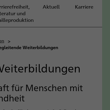
rierefreiheit,
Aktuell
Karriere
iteratur und
ailleproduktion
en
egleitende Weiterbildungen
Weiterbildungen
raft für Menschen mit
ndheit