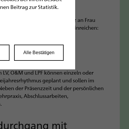
.ch
n Beitrag zur Statistik.
eressent*innen aus der Schweiz an Frau
äge bitte an folgende Adresse einreichen:
zengasse 4, CH-9001 St. Gallen.
n
Alle Bestätigen
rn LV, O&M und LPF können einzeln oder
weijahresrhythmus geplant und sollen im
 Neben der Präsenzzeit und der persönlichen
ehrpraxis, Abschlussarbeiten,
.
durchgang mit