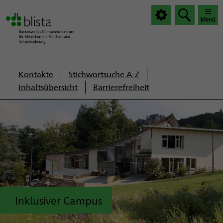
|
|
Haup
Haup
öffnen
schlie
Servicenavigation
Kontakte
Stichwortsuche A-Z
Inhaltsübersicht
Barrierefreiheit
Inklusiver Campus