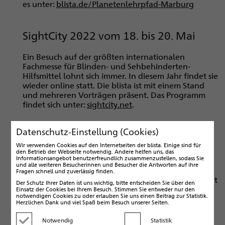
es unter:
blista.de/Planetenlehrpfad-Marburg
SightCity 2022 vom 18. bis 20. Mai
Ein Besuch auf der größten internationalen
Fachmesse für Blinden- und Sehbehinderten-
Hilfsmittel lohnt sich immer. In diesem Jahr findet sie
wieder online statt. Die blista ist mit einem Stand
und mehreren Vorträgen präsent. Das Programm
findet sich unter:
sightcity.net
.
Datenschutz-Einstellung (Cookies)
Kunstauktion beim inklusiven
Wir verwenden Cookies auf den Internetseiten der blista. Einige sind für
Stadtteilfest am 21. Mai, 12-14 Uhr
den Betrieb der Webseite notwendig. Andere helfen uns, das
Informationsangebot benutzerfreundlich zusammenzustellen, sodass Sie
und alle weiteren Besucherinnen und Besucher die Antworten auf ihre
Hier kann man Werke aus dem blista-Malatelier
Fragen schnell und zuverlässig finden.
ersteigern! Mit Arbeiten von Schüler*innen beteiligt
Der Schutz Ihrer Daten ist uns wichtig, bitte entscheiden Sie über den
sich die blista an der "Kunst-Auktion mit Gottlob
Einsatz der Cookies bei Ihrem Besuch. Stimmen Sie entweder nur den
notwendigen Cookies zu oder erlauben Sie uns einen Beitrag zur Statistik.
Rühle" im Marburger Stadtteil Weidenhausen. Im
Herzlichen Dank und viel Spaß beim Besuch unserer Seiten.
Rahmen des Fests 800 Jahre Marburg - 40 Jahre
Verein zur Förderung der Inklusion behinderter
Notwendig
Statistik
Kategorie deaktivieren
Kategorie aktivieren