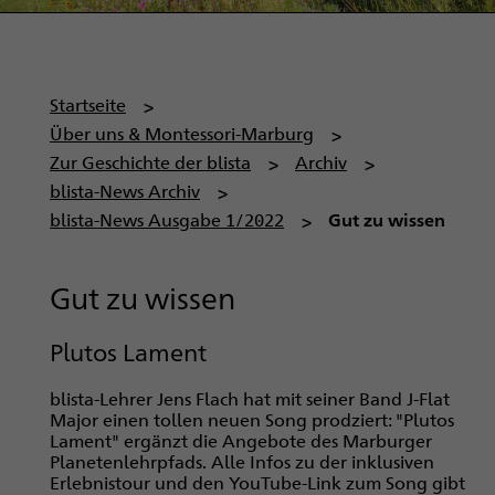
P
Startseite
f
Über uns & Montessori-Marburg
a
Zur Geschichte der blista
Archiv
d
blista-News Archiv
n
blista-News Ausgabe 1/2022
Gut zu wissen
a
v
Gut zu wissen
i
g
Plutos Lament
a
t
blista-Lehrer Jens Flach hat mit seiner Band J-Flat
i
Major einen tollen neuen Song prodziert: "Plutos
Lament" ergänzt die Angebote des Marburger
o
Planetenlehrpfads. Alle Infos zu der inklusiven
n
Erlebnistour und den YouTube-Link zum Song gibt