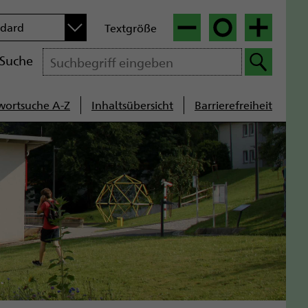
n
ndard
Textgröße
|
|
Suche
wortsuche A-Z
Inhaltsübersicht
Barrierefreiheit
cenavigation