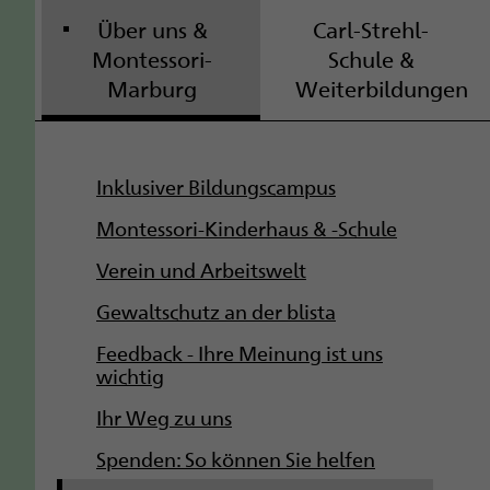
Über uns &
Carl-Strehl-
Montessori-
Schule &
Marburg
Weiterbildungen
S
Inklusiver Bildungscampus
u
Montessori-Kinderhaus & -Schule
b
Verein und Arbeitswelt
Gewaltschutz an der blista
n
Feedback - Ihre Meinung ist uns
a
wichtig
v
Ihr Weg zu uns
i
Spenden: So können Sie helfen