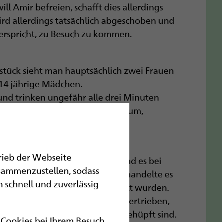
l Amir befreien, schafft dies allerdings
rd allerdings tatsächlich abgeschoben und
erspricht, zu Besuch zu kommen.
tück sieht man hauptsächlich zwei Frauen
 14 jährige Mädchen.
 und trinken ungefähr alle drei Minuten
en sich. Es geht den Mädchen darum,
Jungs, in die sie verliebt sind.
trieb der Webseite
ich zusammenhangslos erschien und es bei
sammenzustellen, sodass
n roten Faden gab. Außerdem handelte es
 schnell und zuverlässig
wei Schauspielerinnen dargestellt wurden.
 des Schauspiels ein bisschen übertrieben,
ischt haben und sehr oft herumgehüpft sind.
r Cookies bei Ihrem Besuch.