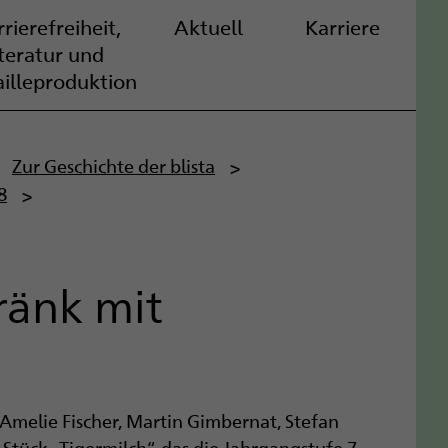
rierefreiheit,
Aktuell
Karriere
iteratur und
ailleproduktion
Zur Geschichte der blista
8
ränk mit
Amelie Fischer, Martin Gimbernat, Stefan
Stück „Tigermilch“, das die Jahrgangstufe 7