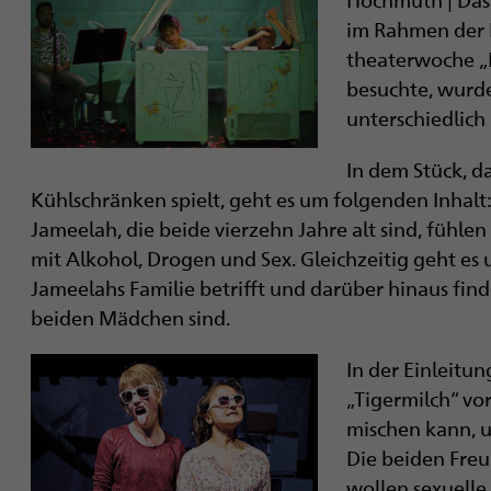
i
im Rahmen der 
g
theaterwoche „
besuchte, wurd
a
unterschiedlich
t
In dem Stück, d
i
Kühlschränken spielt, geht es um folgenden Inhalt
Jameelah, die beide vierzehn Jahre alt sind, fühl
o
mit Alkohol, Drogen und Sex. Gleichzeitig geht es
n
Jameelahs Familie betrifft und darüber hinaus fin
beiden Mädchen sind.
In der Einleitu
„Tigermilch“ vo
mischen kann, u
Die beiden Fre
wollen sexuelle