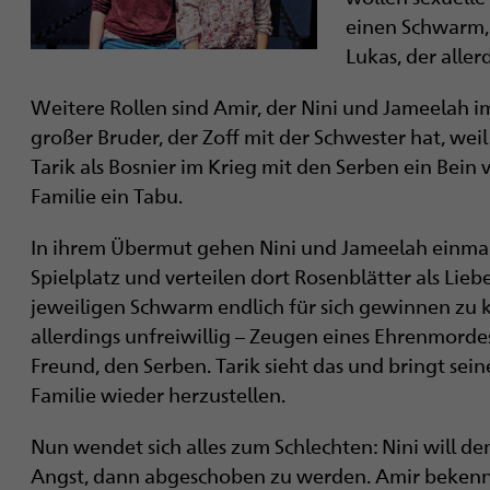
einen Schwarm, 
Lukas, der aller
Weitere Rollen sind Amir, der Nini und Jameelah i
großer Bruder, der Zoff mit der Schwester hat, weil 
Tarik als Bosnier im Krieg mit den Serben ein Bein v
Familie ein Tabu.
In ihrem Übermut gehen Nini und Jameelah einmal 
Spielplatz und verteilen dort Rosenblätter als Lieb
jeweiligen Schwarm endlich für sich gewinnen zu k
allerdings unfreiwillig – Zeugen eines Ehrenmorde
Freund, den Serben. Tarik sieht das und bringt sei
Familie wieder herzustellen.
Nun wendet sich alles zum Schlechten: Nini will de
Angst, dann abgeschoben zu werden. Amir bekennt s