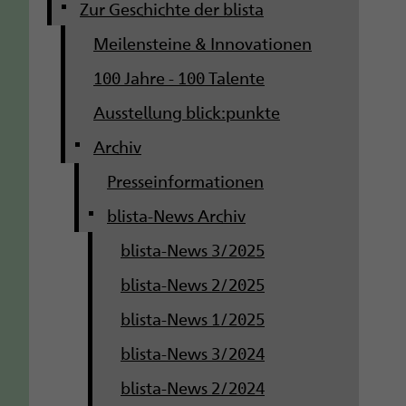
g
Zur Geschichte der blista
Meilensteine & Innovationen
a
100 Jahre - 100 Talente
t
Ausstellung blick:punkte
i
Archiv
o
Presseinformationen
n
blista-News Archiv
blista-News 3/2025
blista-News 2/2025
blista-News 1/2025
blista-News 3/2024
blista-News 2/2024