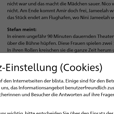
nicht war und das macht die Mädchen sauer. Nico wil
nicht. Am Ende kommt Amir doch frei, Jameelah wi
das Stück endet am Flughafen, wo Nini Jameelah v
Stefan meint:
In einem ungefähr 90 Minuten dauernden Theaters
über die Bühne hüpfen. Diese Frauen spielen zwei
In ihren Rollen kreischen sie die ganze Zeit herum
Alkohol. Sie gehen auf die Straße und prostituier
-Einstellung (Cookies)
Erfahrungen zu sammeln für ihr „erstes Mal“ mit den 
Martin meint:
den Internetseiten der blista. Einige sind für den Be
Ich fand das Stück nicht so gut, weil es mir zieml
 uns, das Informationsangebot benutzerfreundlich zu
immer neuen Handlungssträngen keinen wirkliche
ucherinnen und Besucher die Antworten auf ihre Fragen
sich um ein Theaterstück, in dem alle Rollen von z
Auch das hat mich verwirrt. Zudem fand ich die Art
weil die beiden Schauspielerinnen sehr viel gekre
 uns wichtig, bitte entscheiden Sie über den Einsatz de