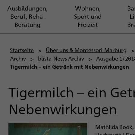
Ausbildungen,
Wohnen,
Bar
Beruf, Reha-
Sport und
L
Beratung
Freizeit
Br
P
Startseite
Über uns & Montessori-Marburg
Archiv
blista-News Archiv
Ausgabe 1/201
f
Tigermilch – ein Getränk mit Nebenwirkungen
a
d
Tigermilch – ein Get
n
Nebenwirkungen
a
v
Mathilda Book, 
Hochmuth | Das 