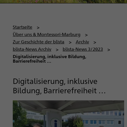
P
Startseite
f
Über uns & Montessori-Marburg
a
Zur Geschichte der blista
Archiv
d
blista-News Archiv
blista-News 3/2023
n
Digitalisierung, inklusive Bildung,
Barrierefreiheit …
a
v
i
Digitalisierung, inklusive
g
Bildung, Barrierefreiheit …
a
t
i
o
n