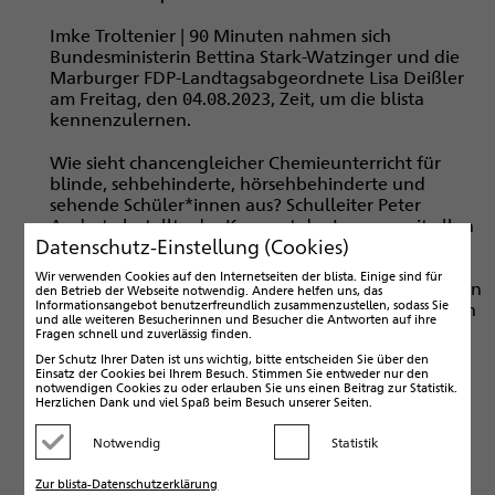
Imke Troltenier | 90 Minuten nahmen sich
Bundesministerin Bettina Stark-Watzinger und die
Marburger FDP-Landtagsabgeordnete Lisa Deißler
am Freitag, den 04.08.2023, Zeit, um die blista
kennenzulernen.
Wie sieht chancengleicher Chemieunterricht für
blinde, sehbehinderte, hörsehbehinderte und
sehende Schüler*innen aus? Schulleiter Peter
Audretsch stellte das Konzept des Lernens mit allen
Datenschutz-Einstellung (Cookies)
Sinnen vor, das alle Schüler*innen der Carl- Strehl-
Schule (CSS) in die Lage versetzt, selbst aktiv zu
Wir verwenden Cookies auf den Internetseiten der blista. Einige sind für
experimentieren. Das komme bei den jungen Leuten
den Betrieb der Webseite notwendig. Andere helfen uns, das
Informationsangebot benutzerfreundlich zusammenzustellen, sodass Sie
so gut an, dass der Leistungskurs Chemie inzwischen
und alle weiteren Besucherinnen und Besucher die Antworten auf ihre
zu den beliebtesten Kursangeboten in der
Fragen schnell und zuverlässig finden.
Oberstufe zähle, erklärte Peter Audretsch.
Der Schutz Ihrer Daten ist uns wichtig, bitte entscheiden Sie über den
Einsatz der Cookies bei Ihrem Besuch. Stimmen Sie entweder nur den
notwendigen Cookies zu oder erlauben Sie uns einen Beitrag zur Statistik.
Wie lassen sich die großen, neuen, digitalen Tafeln
Herzlichen Dank und viel Spaß beim Besuch unserer Seiten.
für den Unterricht blinder und sehbehinderter
Schüler*innen nutzen? Chancengleiches digitales
Notwendig
Statistik
Kategorie deaktivieren
Kategorie aktivieren
Lernen an der CSS stellte Englischlehrer Jens Flach
vor. Die an der blista eigens aufgesetzte Software
Zur blista-Datenschutzerklärung