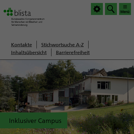
|
|
Haup
Haup
öffnen
schlie
Servicenavigation
Kontakte
Stichwortsuche A-Z
Inhaltsübersicht
Barrierefreiheit
Inklusiver Campus