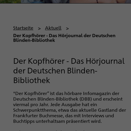
P
Startseite
Aktuell
f
Der Kopfhörer - Das Hörjournal der Deutschen
Blinden-Bibliothek
a
d
n
Der Kopfhörer - Das Hörjournal
a
der Deutschen Blinden-
v
Bibliothek
i
g
"Der Kopfhörer“ ist das hörbare Infomagazin der
a
Deutschen Blinden-Bibliothek (DBB) und erscheint
t
viermal pro Jahr. Jede Ausgabe hat ein
i
Schwerpunktthema, etwa das aktuelle Gastland der
Frankfurter Buchmesse, das mit Interviews und
o
Buchtipps unterhaltsam präsentiert wird.
n