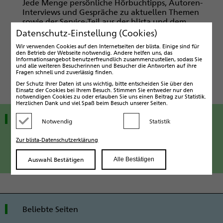
Jede Menge persönliche Hörbuchtipps, Autoren-
Interviews und Gespräche zu aktuellen Themen
sowie der Service-Teil aus der blista und dem
Blindenwesen machen den "Kopfhörer" zu einem
Datenschutz-Einstellung (Cookies)
spannenden Magazin rund ums Thema Bücher und
Wir verwenden Cookies auf den Internetseiten der blista. Einige sind für
Literatur.
den Betrieb der Webseite notwendig. Andere helfen uns, das
Informationsangebot benutzerfreundlich zusammenzustellen, sodass Sie
und alle weiteren Besucherinnen und Besucher die Antworten auf ihre
Kostenlos als Download oder auf einer DAISY-CD.
Fragen schnell und zuverlässig finden.
Der Schutz Ihrer Daten ist uns wichtig, bitte entscheiden Sie über den
Einsatz der Cookies bei Ihrem Besuch. Stimmen Sie entweder nur den
notwendigen Cookies zu oder erlauben Sie uns einen Beitrag zur Statistik.
Herzlichen Dank und viel Spaß beim Besuch unserer Seiten.
Hören Sie mal rein!
Notwendig
Statistik
Kategorie deaktivieren
Kategorie aktivieren
Zur blista-Datenschutzerklärung
Zur Hörzeitschrift "Der Kopfhörer" im Online-
Katalog
Auswahl Bestätigen
Alle Bestätigen
Beliebte Seiten