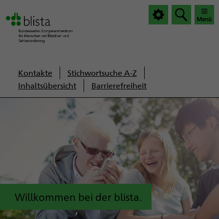
|
|
Haup
Haup
öffnen
schlie
Servicenavigation
Kontakte
Stichwortsuche A-Z
Inhaltsübersicht
Barrierefreiheit
Willkommen bei der blista.