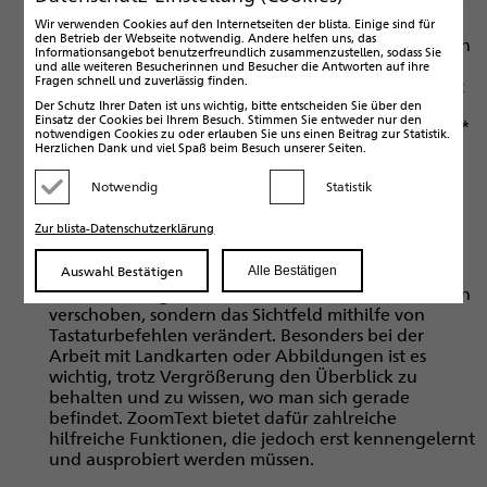
drei Monitoren in der Höhe und in der Breite nötig,
um alles gleichzeitig angezeigt zu bekommen.
Wir verwenden Cookies auf den Internetseiten der blista. Einige sind für
den Betrieb der Webseite notwendig. Andere helfen uns, das
Tatsächlich erhält man also immer nur einen kleinen
Informationsangebot benutzerfreundlich zusammenzustellen, sodass Sie
Ausschnitt des Bildschirms – in diesem Fall 1/9. Sich
und alle weiteren Besucherinnen und Besucher die Antworten auf ihre
Fragen schnell und zuverlässig finden.
dabei ausschließlich mit der Maus zu orientieren, ist
sehr herausfordernd und erfordert viel Übung.
Der Schutz Ihrer Daten ist uns wichtig, bitte entscheiden Sie über den
Einsatz der Cookies bei Ihrem Besuch. Stimmen Sie entweder nur den
Deshalb legen wir großen Wert darauf, die Schüler*
notwendigen Cookies zu oder erlauben Sie uns einen Beitrag zur Statistik.
innen im Umgang mit der Tastatur zu schulen.
Herzlichen Dank und viel Spaß beim Besuch unserer Seiten.
Tastenkombinationen sparen viel Zeit, müssen aber
Notwendig
Statistik
gezielt gelernt und eingeübt werden.
Kategorie deaktivieren
Kategorie aktivieren
Zur blista-Datenschutzerklärung
Viele Schüler*innen haben bereits in der
Grundschule mit einem Bildschirmlesegerät (BLG)
gearbeitet. Die grundsätzlichen Abläufe sind mit
Auswahl Bestätigen
Alle Bestätigen
ZoomText vergleichbar – nur wird hier kein Lesetisch
verschoben, sondern das Sichtfeld mithilfe von
Tastaturbefehlen verändert. Besonders bei der
Arbeit mit Landkarten oder Abbildungen ist es
wichtig, trotz Vergrößerung den Überblick zu
behalten und zu wissen, wo man sich gerade
befindet. ZoomText bietet dafür zahlreiche
hilfreiche Funktionen, die jedoch erst kennengelernt
und ausprobiert werden müssen.