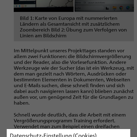
Bild 1: Karte von Europa mit nummerierten
Ländern als Gesamtansicht mit zusätzlichem
Zoombereich Bild 2: Übung zum Verfolgen von
Linien am Bildschirm
Im Mittelpunkt unseres Projekttages standen vor
allem zwei Funktionen: die Bildschirmvergrößerung
und der Reader, also die Vorlesefunktion. Andere
Werkzeuge wie der Sucher (das ist ein Werkzeug, mit
dem man gezielt nach Wörtern, Ausdrücken oder
bestimmten Elementen in Dokumenten, Webseiten
und E-Mails suchen, diese schnell finden und sich
dabei auch navigieren lassen kann) blieben zunächst
außen vor, um genügend Zeit für die Grundlagen zu
haben.
Schnell wurde deutlich, dass die Arbeit mit einem
Vergrößerungsprogramm Training erfordert.
Verwendet man zum Beispiel einen dreifachen
Zoom, wäre theoretisch eine Bildschirmfläche von
Datenschutz-Einstellung (Cookies)