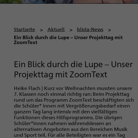
P
Startseite
Aktuell
blista-News
f
Ein Blick durch die Lupe – Unser Projekttag mit
ZoomText
a
d
n
Ein Blick durch die Lupe – Unser
a
Projekttag mit ZoomText
v
i
Heike Flach
| Kurz vor Weihnachten mussten unsere
g
7. Klassen noch einmal richtig ran: Beim Projekttag
a
rund um das Programm ZoomText beschäftigten sich
die Schüler* innen mit Vergrößerungsbedarf einen
t
ganzen Tag lang intensiv mit den vielfältigen
i
Funktionen dieses Hilfsprogramms. Die übrigen
Schüler*innen nahmen währenddessen an
o
alternativen Angeboten aus den Bereichen Musik
n
und Sport teil. Für alle Beteiligten war es ein Tag