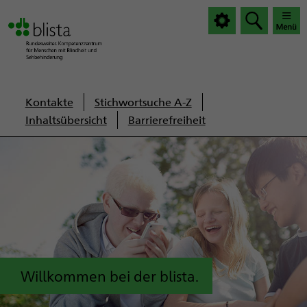
|
|
Haup
Haup
öffnen
schlie
Servicenavigation
Kontakte
Stichwortsuche A-Z
Inhaltsübersicht
Barrierefreiheit
Willkommen bei der blista.