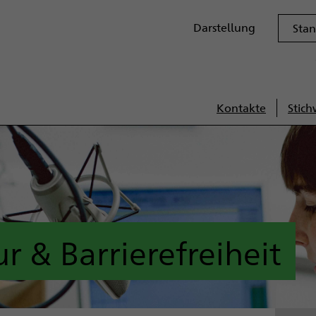
Darstellungsoptione
Darstellung
Sta
Kontakte
Stich
Servi
r & Barrierefreiheit