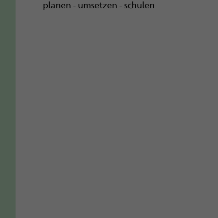
g
planen - umsetzen - schulen
a
t
i
o
n