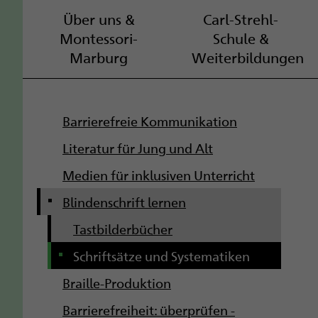
Über uns &
Carl-Strehl-
Montessori-
Schule &
Marburg
Weiterbildungen
S
Barrierefreie Kommunikation
u
Literatur für Jung und Alt
b
Medien für inklusiven Unterricht
Blindenschrift lernen
n
Tastbilderbücher
a
Schriftsätze und Systematiken
v
Braille-Produktion
i
Barrierefreiheit: überprüfen -