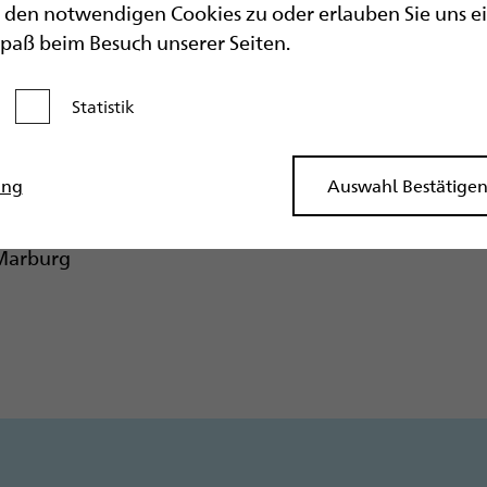
den notwendigen Cookies zu oder erlauben Sie uns eine
Spaß beim Besuch unserer Seiten.
Statistik
Kategorie aktivieren
atenblatt oder einer Systematik zur Punkts
ung
Auswahl Bestätige
sta)
 Marburg