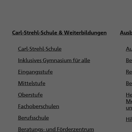
Carl-Strehl-Schule & Weiterbildungen
Ausb
Carl-Strehl-Schule
Au
Inklusives Gymnasium für alle
Be
Eingangsstufe
Re
Mittelstufe
Be
Oberstufe
He
Me
Fachoberschulen
un
Berufsschule
Hi
Beratungs- und Förderzentrum