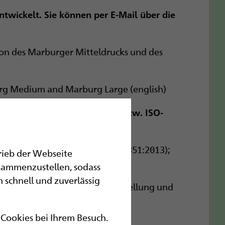
ntwickelt. Sie können per E-Mail über die
ion des Marburger Mitteldrucks und des
burg Medium and Marburg Large (english)
erwendung in folgenden DIN- bzw. ISO-
zneimittelverpackungen (ISO 17351:2013);
trieb der Webseite
sammenzustellen, sodass
 schnell und zuverlässig
en – Anforderungen an die Darstellung und
hrift (2015)
r Cookies bei Ihrem Besuch.
d Maße (2007)