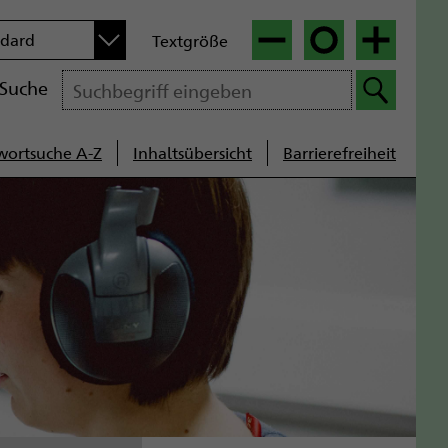
n
ndard
Textgröße
|
|
Suche
wortsuche A-Z
Inhaltsübersicht
Barrierefreiheit
cenavigation