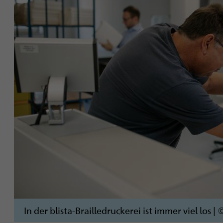
i
g
a
t
i
o
n
In der blista-Brailledruckerei ist immer viel los
|
©