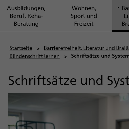
Ausbildungen,
Wohnen,
Bar
Beruf, Reha-
Sport und
L
Beratung
Freizeit
Br
P
Startseite
Barrierefreiheit, Literatur und Brai
Blindenschrift lernen
Schriftsätze und Syste
f
a
Schriftsätze und Sy
d
n
a
v