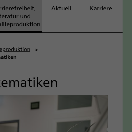
rierefreiheit,
Aktuell
Karriere
iteratur und
ailleproduktion
lleproduktion
matiken
stematiken