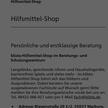
a
Hilfsmittel-Shop
d
n
Hilfsmittel-Shop
a
v
i
g
a
Persönliche und erstklassige Beratung
t
blista-Hilfsmittel-Shop im Beratungs- und
i
Schulungszentrum
o
n
Langstöcke, sprechende Uhren und Haushaltsgeräte,
barrierefreie Spiele und vieles mehr - im blista-
Hilfsmittel-Shop lohnt sich das Stöbern und
Ausprobieren. Dabei beraten Sie unsere
ausgewiesenen Fachleute auf Wunsch gern! Bitte
melden Sie Ihre Beratungswünsche vorab bei uns an:
Tel. 06421 606-417 oder per E-Mail
fach@blista.de
.
Adresse: Biegenstraße 20 1/2, 35037 Marburg,