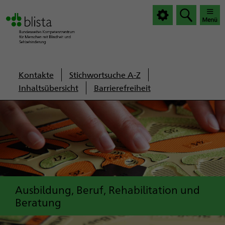
|
|
Haup
Haup
öffnen
schlie
Servicenavigation
Kontakte
Stichwortsuche A-Z
Inhaltsübersicht
Barrierefreiheit
Ausbildung, Beruf, Rehabilitation und
Beratung