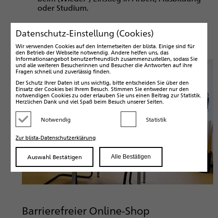
oder Studium.
Vereinbaren Sie Ihren Beratungstermin einfach
Datenschutz-Einstellung (Cookies)
vorab telefonisch unter 06421 606-500 oder bei
Ihrem Besuch im blista-Shop.
Wir verwenden Cookies auf den Internetseiten der blista. Einige sind für
den Betrieb der Webseite notwendig. Andere helfen uns, das
Informationsangebot benutzerfreundlich zusammenzustellen, sodass Sie
und alle weiteren Besucherinnen und Besucher die Antworten auf ihre
Fragen schnell und zuverlässig finden.
Der Schutz Ihrer Daten ist uns wichtig, bitte entscheiden Sie über den
Einsatz der Cookies bei Ihrem Besuch. Stimmen Sie entweder nur den
notwendigen Cookies zu oder erlauben Sie uns einen Beitrag zur Statistik.
Herzlichen Dank und viel Spaß beim Besuch unserer Seiten.
Notwendig
Statistik
Kategorie deaktivieren
Kategorie aktivieren
Zur blista-Datenschutzerklärung
Auswahl Bestätigen
Alle Bestätigen
Barrierefreier Online-Shop