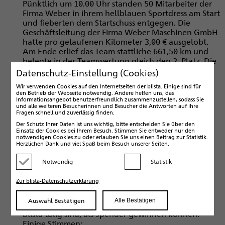
Pünktlich um 10.00 Uhr standen 50 Mitarbeiter der
Firma Weber in ihrem hellblauen Sportdress am Start
und fieberten dem Startschuss entgegen. Die
Geschäftsleitung der Firma Weber Maschinen GmbH
hatte pro ­gelaufenen Kilometer 3,00 € ausgelobt.
Am Ende erlief das Team stattliche 661,50 km und
belegte in der Teamwertung gleich den 2. Platz. Die
blista bedankt sich beim „Weber-Team“ und der
Datenschutz-Einstellung (Cookies)
Geschäftsführung für die großartige Leistung. Wir
Wir verwenden Cookies auf den Internetseiten der blista. Einige sind für
hoffen, dass uns ­sowohl die Firma Weber GmbH als
den Betrieb der Webseite notwendig. Andere helfen uns, das
auch die Mitarbeiter im Jahr 2017 wieder
Informationsangebot benutzerfreundlich zusammenzustellen, sodass Sie
und alle weiteren Besucherinnen und Besucher die Antworten auf ihre
unterstützen werden.
Fragen schnell und zuverlässig finden.
Der Schutz Ihrer Daten ist uns wichtig, bitte entscheiden Sie über den
Am Start war auch ein Lauf-Team der blista: Irene
Einsatz der Cookies bei Ihrem Besuch. Stimmen Sie entweder nur den
Noll, Theresa Althaus, Katja Hill und Ben Kalis aus
notwendigen Cookies zu oder erlauben Sie uns einen Beitrag zur Statistik.
Herzlichen Dank und viel Spaß beim Besuch unserer Seiten.
der Verwaltung, Jan Gemmeker aus dem Internat
sowie Monica Wenz-Ramos, Markus Marte und
Notwendig
Statistik
Bernd Wilhelm aus der RES stellten sich der
Kategorie deaktivieren
Kategorie aktivieren
anspruchsvollen Strecke. Thorsten Kelm von der
Zur blista-Datenschutzerklärung
Bau-Technik, der die Laufschuhe am 18. Juni leider
nicht anziehen durfte, hatte mit Hilfe von Frau Hill
Auswahl Bestätigen
Alle Bestätigen
im Vorfeld viele der Handwerksfirmen, die für die
blista tätig sind, als Spender gewinnen können.
Einige Stimmen: