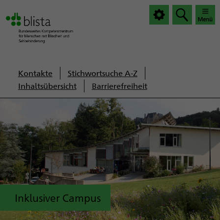
|
|
Haup
Haup
öffnen
schlie
Servicenavigation
Kontakte
Stichwortsuche A-Z
Inhaltsübersicht
Barrierefreiheit
Inklusiver Campus