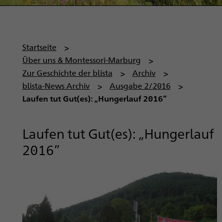
P
Startseite
f
Über uns & Montessori-Marburg
a
Zur Geschichte der blista
Archiv
d
blista-News Archiv
Ausgabe 2/2016
n
Laufen tut Gut(es): „Hungerlauf 2016”
a
v
Laufen tut Gut(es): „Hungerlauf
i
2016”
g
a
t
i
o
n