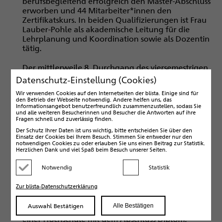
berufsbegleitend erfolgreich den Master-Abschluss
erworben und 44 Mitarbeiter*innen den
Zertifikatskurs. In beiden Qualifizierungen ist Frau
Lauber-Pohle als akademische Leitung für die
Lehrplanung und Koordination sowie als Dozentin
tätig.
Der mittlerweile 8. Durchgang des viersemestrigen
Masters beginnt im Oktober 2025.
Datenschutz-Einstellung (Cookies)
Wir verwenden Cookies auf den Internetseiten der blista. Einige sind für
Er richtet sich vor allem an Lehrkräfte, die eine
den Betrieb der Webseite notwendig. Andere helfen uns, das
sonderpädagogische Qualifikation und/oder eine
Informationsangebot benutzerfreundlich zusammenzustellen, sodass Sie
und alle weiteren Besucherinnen und Besucher die Antworten auf ihre
Lehrbefähigung im Bereich Blinden- und
Fragen schnell und zuverlässig finden.
Sehbehindertenpädagogik benötigen. Darüber
Der Schutz Ihrer Daten ist uns wichtig, bitte entscheiden Sie über den
hinaus an pädagogische Fachkräfte, die im Bereich
Einsatz der Cookies bei Ihrem Besuch. Stimmen Sie entweder nur den
der Blinden- und Sehbehindertenpädagogik tätig
notwendigen Cookies zu oder erlauben Sie uns einen Beitrag zur Statistik.
Herzlichen Dank und viel Spaß beim Besuch unserer Seiten.
sind oder werden wollen.
Notwendig
Statistik
Die Zulassungsvoraussetzungen sind das erste
Kategorie deaktivieren
Kategorie aktivieren
Staatsexamen für das Lehramt
Zur blista-Datenschutzerklärung
oder
den Abschluss eines Masterstudiengangs mit
„Master of Education“
Auswahl Bestätigen
Alle Bestätigen
oder
ein erziehungswissenschaftliches Studium an
einer Hochschule mit dem Abschluss Diplom,