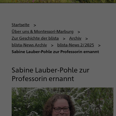
P
Startseite
f
Über uns & Montessori-Marburg
a
Zur Geschichte der blista
Archiv
d
blista-News Archiv
blista-News 2/2025
n
Sabine Lauber-Pohle zur Professorin ernannt
a
v
Sabine Lauber-Pohle zur
i
Professorin ernannt
g
a
t
i
o
n