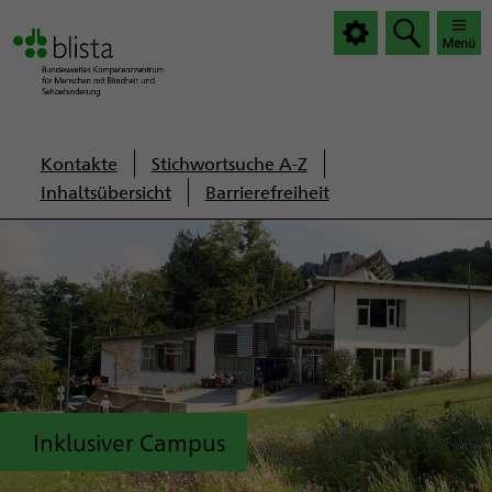
|
|
Haup
Haup
öffnen
schlie
Servicenavigation
Kontakte
Stichwortsuche A-Z
Inhaltsübersicht
Barrierefreiheit
Inklusiver Campus