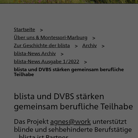
P
Startseite
f
Über uns & Montessori-Marburg
a
Zur Geschichte der blista
Archiv
d
blista-News Archiv
n
blista-News Ausgabe 1/2022
a
blista und DVBS stärken gemeinsam berufliche
Teilhabe
v
i
g
blista und DVBS stärken
a
gemeinsam berufliche Teilhabe
t
i
Das Projekt
agnes@work
unterstützt
o
blinde und sehbehinderte Berufstätige
n
– blista ist Partner