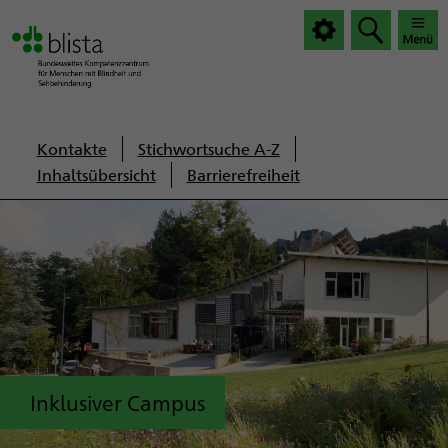
|
|
Haup
Haup
öffnen
schlie
Servicenavigation
Kontakte
Stichwortsuche A-Z
Inhaltsübersicht
Barrierefreiheit
Inklusiver Campus