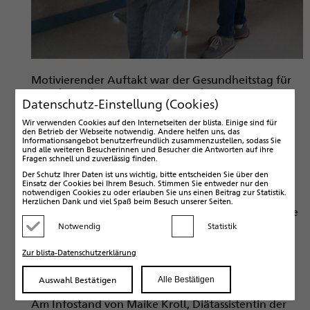
Motivierender Auftakt war der Gesundheitstag für
Mitarbeiter*innen am 10. November 2023. Ein
Datenschutz-Einstellung (Cookies)
bunter Strauß an Informations- und
Mitmachangeboten der blista und der AOK Hessen
Wir verwenden Cookies auf den Internetseiten der blista. Einige sind für
erwartete die Teilnehmer*innen des
den Betrieb der Webseite notwendig. Andere helfen uns, das
Informationsangebot benutzerfreundlich zusammenzustellen, sodass Sie
Gesundheitstags 2023 in der Aula.
und alle weiteren Besucherinnen und Besucher die Antworten auf ihre
Fragen schnell und zuverlässig finden.
In Einzelterminen für Entspannungs-Coaching,
Der Schutz Ihrer Daten ist uns wichtig, bitte entscheiden Sie über den
Einsatz der Cookies bei Ihrem Besuch. Stimmen Sie entweder nur den
Funktionelle Bewegungs-Analyse oder Hörtest
notwendigen Cookies zu oder erlauben Sie uns einen Beitrag zur Statistik.
erhielten 48 Mitarbeiter*innen individuelle
Herzlichen Dank und viel Spaß beim Besuch unserer Seiten.
Rückmeldungen und Tipps von Fachleuten. Weitere
40 Mitarbeiter*innen ließen sich im
Notwendig
Statistik
Kategorie deaktivieren
Kategorie aktivieren
Gruppenangebot „Gesunder Rücken“ vom
angereisten Physiotherapeuten die Wirbelsäule am
Zur blista-Datenschutzerklärung
Modell erklären und bekamen nach kurzen
Selbsttests Anleitungen, wie sie ihre
Auswahl Bestätigen
Alle Bestätigen
„Schwachstellen“ trainieren können.
Am Infostand von Maike Kroll, Diätassistentin der