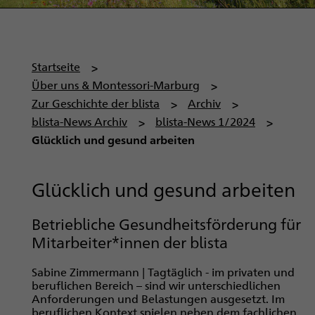
P
Startseite
f
Über uns & Montessori-Marburg
a
Zur Geschichte der blista
Archiv
d
blista-News Archiv
blista-News 1/2024
n
Glücklich und gesund arbeiten
a
v
Glücklich und gesund arbeiten
i
g
Betriebliche Gesundheitsförderung für
a
Mitarbeiter*innen der blista
t
i
Sabine Zimmermann | Tagtäglich - im privaten und
o
beruflichen Bereich – sind wir unterschiedlichen
Anforderungen und Belastungen ausgesetzt. Im
n
beruflichen Kontext spielen neben dem fachlichen