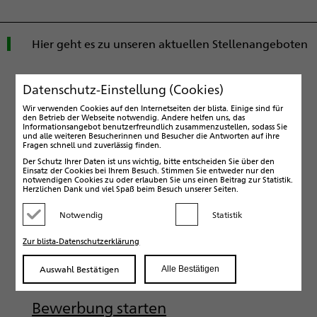
n
a
v
Hier geht es zu unseren aktuellen Stellenangeboten
i
g
Datenschutz-Einstellung (Cookies)
a
Wir verwenden Cookies auf den Internetseiten der blista. Einige sind für
t
den Betrieb der Webseite notwendig. Andere helfen uns, das
Informationsangebot benutzerfreundlich zusammenzustellen, sodass Sie
i
und alle weiteren Besucherinnen und Besucher die Antworten auf ihre
Fragen schnell und zuverlässig finden.
o
Der Schutz Ihrer Daten ist uns wichtig, bitte entscheiden Sie über den
n
Einsatz der Cookies bei Ihrem Besuch. Stimmen Sie entweder nur den
notwendigen Cookies zu oder erlauben Sie uns einen Beitrag zur Statistik.
Herzlichen Dank und viel Spaß beim Besuch unserer Seiten.
Notwendig
Statistik
Kategorie deaktivieren
Kategorie aktivieren
Zur blista-Datenschutzerklärung
Auswahl Bestätigen
Alle Bestätigen
Bewerbung starten