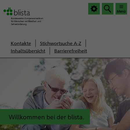
|
|
Haup
Haup
öffnen
schlie
Servicenavigation
Kontakte
Stichwortsuche A-Z
Inhaltsübersicht
Barrierefreiheit
Willkommen bei der blista.