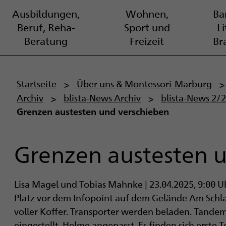
Ausbildungen,
Wohnen,
Bar
Beruf, Reha-
Sport und
L
Beratung
Freizeit
Br
P
Startseite
Über uns & Montessori-Marburg
Archiv
blista-News Archiv
blista-News 2/
f
Grenzen austesten und verschieben
a
d
Grenzen austesten 
n
Lisa Magel und Tobias Mahnke | 23.04.2025, 9:00 U
a
Platz vor dem Infopoint auf dem Gelände Am Schla
v
voller Koffer. Transporter werden beladen. Tande
eingestellt, Helme angepasst. Es finden sich erste 