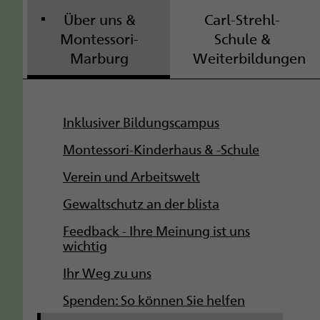
Über uns &
Carl-Strehl-
Montessori-
Schule &
Marburg
Weiterbildungen
S
Inklusiver Bildungscampus
u
Montessori-Kinderhaus & -Schule
b
Verein und Arbeitswelt
Gewaltschutz an der blista
n
Feedback - Ihre Meinung ist uns
a
wichtig
v
Ihr Weg zu uns
i
Spenden: So können Sie helfen