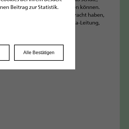
n Beitrag zur Statistik.
änzen und viel voneinander lernen können.
*innen, die sich ganz toll eingebracht haben,
nd natürlich die Schul- und blista-Leitung,
rstützt haben.
n
Alle Bestätigen