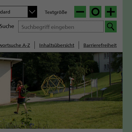
n
ndard
Textgröße
|
|
Suche
wortsuche A-Z
Inhaltsübersicht
Barrierefreiheit
cenavigation