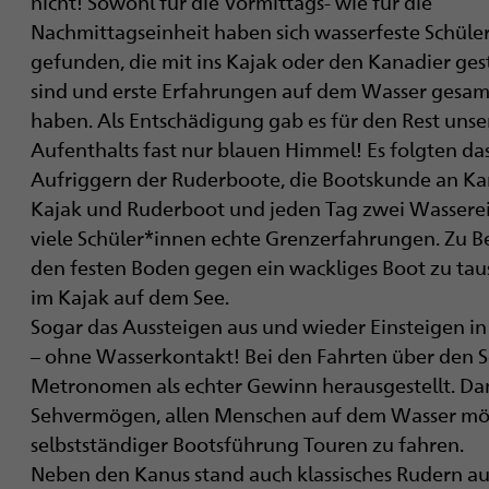
nicht! Sowohl für die Vormittags- wie für die
Nachmittagseinheit haben sich wasserfeste Schüle
gefunden, die mit ins Kajak oder den Kanadier ges
sind und erste Erfahrungen auf dem Wasser gesa
haben. Als Entschädigung gab es für den Rest unse
Aufenthalts fast nur blauen Himmel! Es folgten da
Aufriggern der Ruderboote, die Bootskunde an Ka
Kajak und Ruderboot und jeden Tag zwei Wasserei
viele Schüler*innen echte Grenzerfahrungen. Zu Be
den festen Boden gegen ein wackliges Boot zu taus
im Kajak auf dem See.
Sogar das Aussteigen aus und wieder Einsteigen i
– ohne Wasserkontakt! Bei den Fahrten über den 
Metronomen als echter Gewinn herausgestellt. Da
Sehvermögen, allen Menschen auf dem Wasser mögl
selbstständiger Bootsführung Touren zu fahren.
Neben den Kanus stand auch klassisches Rudern au