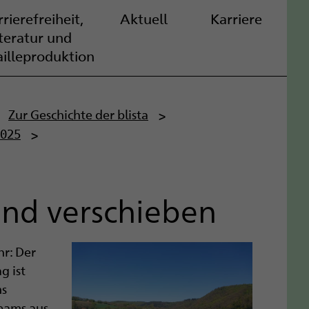
rierefreiheit,
Aktuell
Karriere
iteratur und
ailleproduktion
Zur Geschichte der blista
2025
und verschieben
hr: Der
g ist
ms
Teams aus