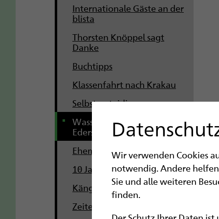
Internationale Gäste an der
blista
Thorsten Knöppel sagt
Danke
Buchtipps
Klassenfahrt nach Krakau
Selbstverteidigung
Datenschutz
Wassersportprojekt am
Edersee
Ehemaligentreffen der BtG
Wir verwenden Cookies auf 
notwendig. Andere helfen
10 Jahre Montessori-Schule
Sie und alle weiteren Bes
Känguru-Wettbewerb 2025
finden.
Zeitenwende
Der Schutz Ihrer Daten ist