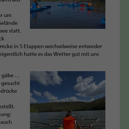
hr um
 Gelände
ee statt.
ck
trecke in 5 Etappen wechselweise entweder
igentlich hatte es das Wetter gut mit uns
r gäbe …
 gesucht
ndrücke
tellt.
hung:
 auch