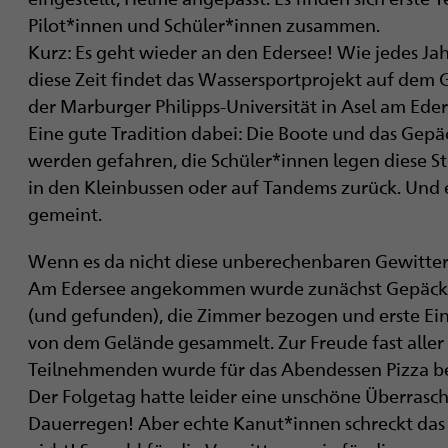
i
Pilot*innen und Schüler*innen zusammen.
g
Kurz: Es geht wieder an den Edersee! Wie jedes Ja
diese Zeit findet das Wassersportprojekt auf dem
a
der Marburger Philipps-Universität in Asel am Eders
t
Eine gute Tradition dabei: Die Boote und das Gepä
werden gefahren, die Schüler*innen legen diese S
i
in den Kleinbussen oder auf Tandems zurück. Und e
gemeint.
o
n
Wenn es da nicht diese unberechenbaren Gewitte
Am Edersee angekommen wurde zunächst Gepäck
(und gefunden), die Zimmer bezogen und erste Ei
von dem Gelände gesammelt. Zur Freude fast aller
Teilnehmenden wurde für das Abendessen Pizza bes
Der Folgetag hatte leider eine unschöne Überrasc
Dauerregen! Aber echte Kanut*innen schreckt das