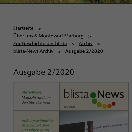
P
Startseite
f
Über uns & Montessori-Marburg
a
Zur Geschichte der blista
Archiv
d
blista-News Archiv
Ausgabe 2/2020
n
a
Ausgabe 2/2020
v
i
g
a
t
i
o
n