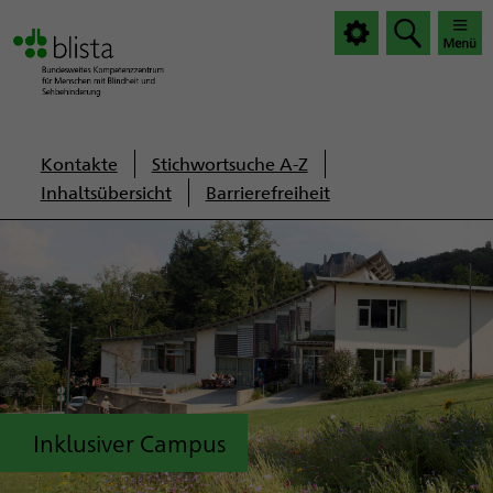
|
|
Haup
Haup
öffnen
schlie
Servicenavigation
Kontakte
Stichwortsuche A-Z
Inhaltsübersicht
Barrierefreiheit
Inklusiver Campus