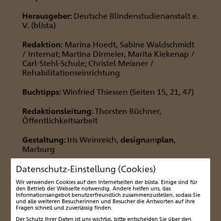
Herausgeber:
Deutsche Blindenstudienanstalt e.
V. (blista)
Redaktion:
Marina Hoedt, Sabine Waldschmidt
/ Internat; Martina Dirmeier, Marita Kiekenap /
Carl-Stehl-Schule; Christel Meixner /
Rehabilitationseinrichtung
Buchtipps:
Winfried Thiessen (Seiten 15, 21, 47)
Redaktionsleitung:
Thorsten Büchner,
Öffentlichkeitsarbeit
Gestaltung:
Iris Weinreich,
design
am
plan
,
Marburg
Datenschutz-Einstellung (Cookies)
Druck:
msi media serve
Wir verwenden Cookies auf den Internetseiten der blista. Einige sind für
Fotos:
(Seite 55, Erdbeeren und Bananen)
den Betrieb der Webseite notwendig. Andere helfen uns, das
Informationsangebot benutzerfreundlich zusammenzustellen, sodass Sie
123rf.com
und alle weiteren Besucherinnen und Besucher die Antworten auf ihre
Fragen schnell und zuverlässig finden.
Redaktionsschluss der nächsten Ausgabe:
Der Schutz Ihrer Daten ist uns wichtig, bitte entscheiden Sie über den