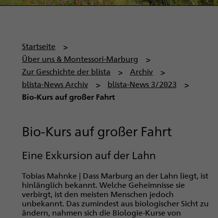
P
Startseite
f
Über uns & Montessori-Marburg
a
Zur Geschichte der blista
Archiv
d
blista-News Archiv
blista-News 3/2023
n
Bio-Kurs auf großer Fahrt
a
v
Bio-Kurs auf großer Fahrt
i
g
Eine Exkursion auf der Lahn
a
t
Tobias Mahnke | Dass Marburg an der Lahn liegt, ist
i
hinlänglich bekannt. Welche Geheimnisse sie
verbirgt, ist den meisten Menschen jedoch
o
unbekannt. Das zumindest aus biologischer Sicht zu
n
ändern, nahmen sich die Biologie-Kurse von