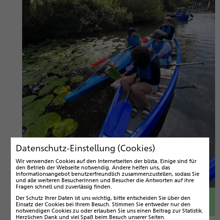
Datenschutz-Einstellung (Cookies)
Wir verwenden Cookies auf den Internetseiten der blista. Einige sind für
den Betrieb der Webseite notwendig. Andere helfen uns, das
Informationsangebot benutzerfreundlich zusammenzustellen, sodass Sie
und alle weiteren Besucherinnen und Besucher die Antworten auf ihre
Fragen schnell und zuverlässig finden.
Lisa Magel bringt einer Bootsbesatzung die
Der Schutz Ihrer Daten ist uns wichtig, bitte entscheiden Sie über den
Einsatz der Cookies bei Ihrem Besuch. Stimmen Sie entweder nur den
besonderen Aspekte von Teichrosen näher
notwendigen Cookies zu oder erlauben Sie uns einen Beitrag zur Statistik.
Herzlichen Dank und viel Spaß beim Besuch unserer Seiten.