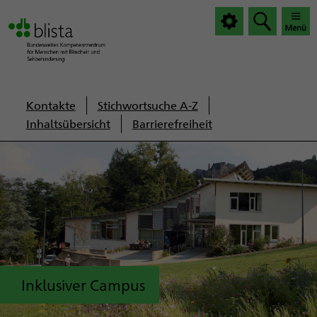
|
|
Haup
Haup
öffnen
schlie
Servicenavigation
Kontakte
Stichwortsuche A-Z
Inhaltsübersicht
Barrierefreiheit
Inklusiver Campus