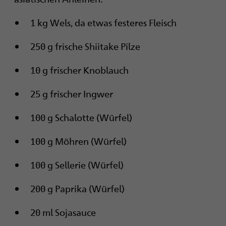
i
1 kg Wels, da etwas festeres Fleisch
g
a
250 g frische Shiitake Pilze
t
10 g frischer Knoblauch
i
25 g frischer Ingwer
o
100 g Schalotte (Würfel)
n
100 g Möhren (Würfel)
100 g Sellerie (Würfel)
200 g Paprika (Würfel)
20 ml Sojasauce