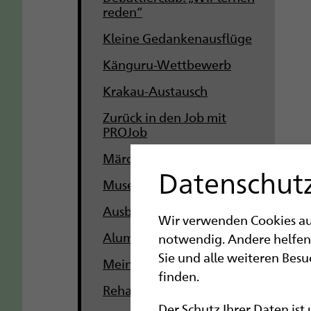
reden“
Kleine Gedankenausflüge
Känguru-Wettbewerb
Krakau-Austausch
Zurück in den Job mit
PROJob
Märchenwanderung
Datenschutz
Museumsfest für alle
Ausbildungsmesse
Wir verwenden Cookies auf 
Alumni für die blista
notwendig. Andere helfen
Sie und alle weiteren Bes
Meine BtG bei der blista
finden.
Rehafair 2024
Der Schutz Ihrer Daten ist