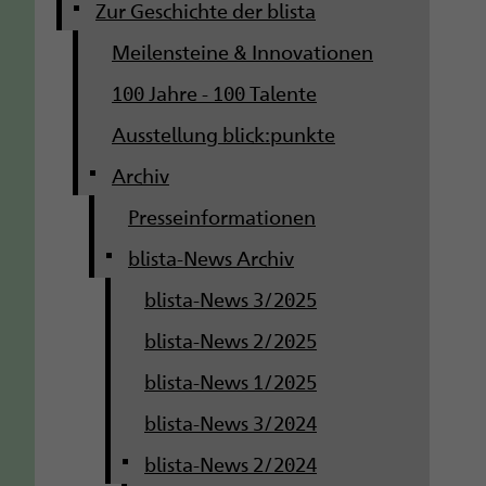
g
Zur Geschichte der blista
Meilensteine & Innovationen
a
100 Jahre - 100 Talente
t
Ausstellung blick:punkte
i
Archiv
o
Presseinformationen
n
blista-News Archiv
blista-News 3/2025
blista-News 2/2025
blista-News 1/2025
blista-News 3/2024
blista-News 2/2024