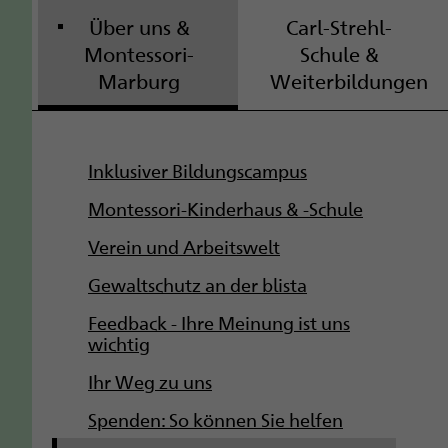
Über uns &
Carl-Strehl-
Montessori-
Schule &
Marburg
Weiterbildungen
S
Inklusiver Bildungscampus
u
Montessori-Kinderhaus & -Schule
b
Verein und Arbeitswelt
Gewaltschutz an der blista
n
Feedback - Ihre Meinung ist uns
a
wichtig
v
Ihr Weg zu uns
i
Spenden: So können Sie helfen