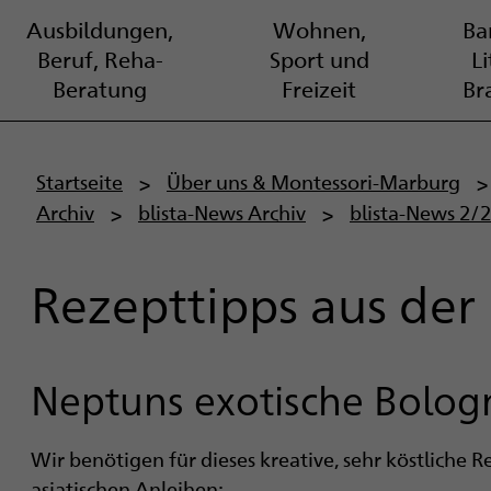
Ausbildungen,
Wohnen,
Bar
Beruf, Reha-
Sport und
L
Beratung
Freizeit
Br
P
Startseite
Über uns & Montessori-Marburg
Archiv
blista-News Archiv
blista-News 2/
f
a
Rezepttipps aus de
d
n
Neptuns exotische Bolog
a
v
Wir benötigen für dieses kreative, sehr köstliche R
asiatischen Anleihen: