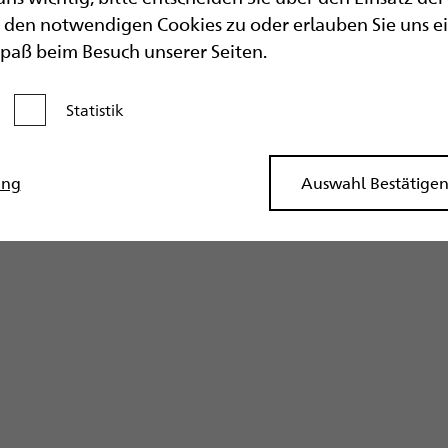
Nudeln nach Anweisung zubereiten.
den notwendigen Cookies zu oder erlauben Sie uns eine
Dann die Nudeln auf einen Teller oder einer Portio
Spaß beim Besuch unserer Seiten.
Nudeln geben und beispielsweise mit gehackten E
Statt Nudeln geht auch gut Basmatireis
Statistik
Kategorie aktivieren
ung
Auswahl Bestätige