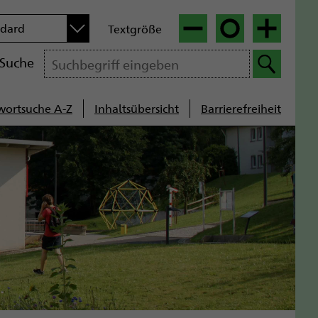
n
ndard
Textgröße
|
|
Suche
wortsuche A-Z
Inhaltsübersicht
Barrierefreiheit
cenavigation