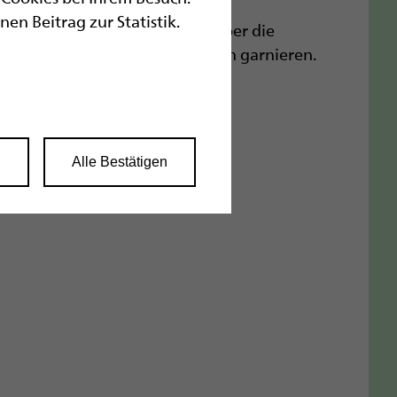
n Beitrag zur Statistik.
nsschale anrichten, die Sauce über die
rdnusskernen oder Röstzwiebeln garnieren.
n
Alle Bestätigen