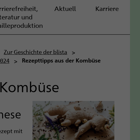
rierefreiheit,
Aktuell
Karriere
iteratur und
ailleproduktion
Zur Geschichte der blista
2024
Rezepttipps aus der Kombüse
r Kombüse
nese
ezept mit