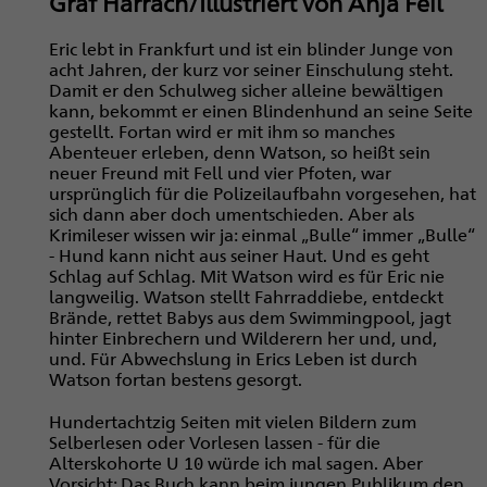
Graf Harrach/Illustriert von Anja Feil
Eric lebt in Frankfurt und ist ein blinder Junge von
acht Jahren, der kurz vor seiner Einschulung steht.
Damit er den Schulweg sicher alleine bewältigen
kann, bekommt er einen Blindenhund an seine Seite
gestellt. Fortan wird er mit ihm so manches
Abenteuer erleben, denn Watson, so heißt sein
neuer Freund mit Fell und vier Pfoten, war
ursprünglich für die Polizeilaufbahn vorgesehen, hat
sich dann aber doch umentschieden. Aber als
Krimileser wissen wir ja: einmal „Bulle“ immer „Bulle“
- Hund kann nicht aus seiner Haut. Und es geht
Schlag auf Schlag. Mit Watson wird es für Eric nie
langweilig. Watson stellt Fahrraddiebe, entdeckt
Brände, rettet Babys aus dem Swimmingpool, jagt
hinter Einbrechern und Wilderern her und, und,
und. Für Abwechslung in Erics Leben ist durch
Watson fortan bestens gesorgt.
Hundertachtzig Seiten mit vielen Bildern zum
Selberlesen oder Vorlesen lassen - für die
Alterskohorte U 10 würde ich mal sagen. Aber
Vorsicht: Das Buch kann beim jungen Publikum den