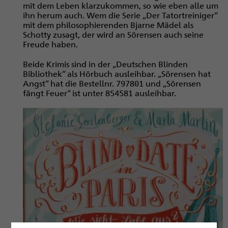
mit dem Leben klarzukommen, so wie eben alle um
ihn herum auch. Wem die Serie „Der Tatortreiniger“
mit dem philosophierenden Bjarne Mädel als
Schotty zusagt, der wird an Sörensen auch seine
Freude haben.
Beide Krimis sind in der „Deutschen Blinden
Bibliothek“ als Hörbuch ausleihbar. „Sörensen hat
Angst“ hat die Bestellnr. 797801 und „Sörensen
fängt Feuer“ ist unter 854581 ausleihbar.