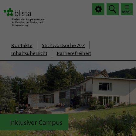
|
|
Haup
Haup
öffnen
schlie
Servicenavigation
Kontakte
Stichwortsuche A-Z
Inhaltsübersicht
Barrierefreiheit
Inklusiver Campus