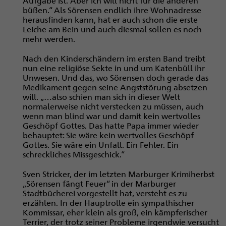
Aufgabe ist. Aber ich will nicht für die anderen
büßen.“ Als Sörensen endlich ihre Wohnadresse
herausfinden kann, hat er auch schon die erste
Leiche am Bein und auch diesmal sollen es noch
mehr werden.
Nach den Kinderschändern im ersten Band treibt
nun eine religiöse Sekte in und um Katenbüll ihr
Unwesen. Und das, wo Sörensen doch gerade das
Medikament gegen seine Angststörung absetzen
will. „…also schien man sich in dieser Welt
normalerweise nicht verstecken zu müssen, auch
wenn man blind war und damit kein wertvolles
Geschöpf Gottes. Das hatte Papa immer wieder
behauptet: Sie wäre kein wertvolles Geschöpf
Gottes. Sie wäre ein Unfall. Ein Fehler. Ein
schreckliches Missgeschick.“
Sven Stricker, der im letzten Marburger Krimiherbst
„Sörensen fängt Feuer“ in der Marburger
Stadtbücherei vorgestellt hat, versteht es zu
erzählen. In der Hauptrolle ein sympathischer
Kommissar, eher klein als groß, ein kämpferischer
Terrier, der trotz seiner Probleme irgendwie versucht