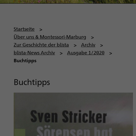
P
Startseite
f
Über uns & Montessori-Marburg
a
Zur Geschichte der blista
Archiv
d
blista-News Archiv
Ausgabe 1/2020
n
Buchtipps
a
v
Buchtipps
i
g
a
t
i
o
n