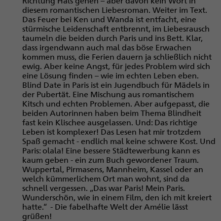
Richtung Hals gehen – aber davon kein Wort in
diesem romantischen Liebesroman. Weiter im Text.
Das Feuer bei Ken und Wanda ist entfacht, eine
stürmische Leidenschaft entbrennt, im Liebesrausch
taumeln die beiden durch Paris und ins Bett. Klar,
dass irgendwann auch mal das böse Erwachen
kommen muss, die Ferien dauern ja schließlich nicht
ewig. Aber keine Angst, für jedes Problem wird sich
eine Lösung finden – wie im echten Leben eben.
Blind Date in Paris ist ein Jugendbuch für Mädels in
der Pubertät. Eine Mischung aus romantischem
Kitsch und echten Problemen. Aber aufgepasst, die
beiden Autorinnen haben beim Thema Blindheit
fast kein Klischee ausgelassen. Und: Das richtige
Leben ist komplexer! Das Lesen hat mir trotzdem
Spaß gemacht - endlich mal keine schwere Kost. Und
Paris: olala! Eine bessere Städtewerbung kann es
kaum geben - ein zum Buch gewordener Traum.
Wuppertal, Pirmasens, Mannheim, Kassel oder an
welch kümmerlichem Ort man wohnt, sind da
schnell vergessen. „Das war Paris! Mein Paris.
Wunderschön, wie in einem Film, den ich mit kreiert
hatte.“ - Die fabelhafte Welt der Amélie lässt
grüßen!