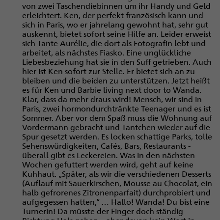
von zwei Taschendiebinnen um ihr Handy und Geld
erleichtert. Ken, der perfekt französisch kann und
sich in Paris, wo er jahrelang gewohnt hat, sehr gut
auskennt, bietet sofort seine Hilfe an. Leider erweist
sich Tante Aurélie, die dort als Fotografin lebt und
arbeitet, als nächstes Fiasko. Eine unglückliche
Liebesbeziehung hat sie in den Suff getrieben. Auch
hier ist Ken sofort zur Stelle. Er bietet sich an zu
bleiben und die beiden zu unterstützen. Jetzt heißt
es für Ken und Barbie living next door to Wanda.
Klar, dass da mehr draus wird! Mensch, wir sind in
Paris, zwei hormondurchtränkte Teenager und es ist
Sommer. Aber vor dem Spaß muss die Wohnung auf
Vordermann gebracht und Tantchen wieder auf die
Spur gesetzt werden. Es locken schattige Parks, tolle
Sehenswürdigkeiten, Cafés, Bars, Restaurants -
überall gibt es Leckereien. Was in den nächsten
Wochen gefuttert werden wird, geht auf keine
Kuhhaut. „Später, als wir die verschiedenen Desserts
(Auflauf mit Sauerkirschen, Mousse au Chocolat, ein
halb gefrorenes Zitronenparfait) durchprobiert und
aufgegessen hatten,“ … Hallo! Wanda! Du bist eine
Turnerin! Da müsste der Finger doch ständig