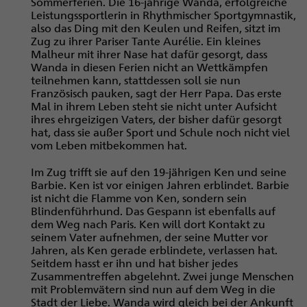
Sommerferien. Die 16-jährige Wanda, erfolgreiche
Leistungssportlerin in Rhythmischer Sportgymnastik,
also das Ding mit den Keulen und Reifen, sitzt im
Zug zu ihrer Pariser Tante Aurélie. Ein kleines
Malheur mit ihrer Nase hat dafür gesorgt, dass
Wanda in diesen Ferien nicht an Wettkämpfen
teilnehmen kann, stattdessen soll sie nun
Französisch pauken, sagt der Herr Papa. Das erste
Mal in ihrem Leben steht sie nicht unter Aufsicht
ihres ehrgeizigen Vaters, der bisher dafür gesorgt
hat, dass sie außer Sport und Schule noch nicht viel
vom Leben mitbekommen hat.
Im Zug trifft sie auf den 19-jährigen Ken und seine
Barbie. Ken ist vor einigen Jahren erblindet. Barbie
ist nicht die Flamme von Ken, sondern sein
Blindenführhund. Das Gespann ist ebenfalls auf
dem Weg nach Paris. Ken will dort Kontakt zu
seinem Vater aufnehmen, der seine Mutter vor
Jahren, als Ken gerade erblindete, verlassen hat.
Seitdem hasst er ihn und hat bisher jedes
Zusammentreffen abgelehnt. Zwei junge Menschen
mit Problemvätern sind nun auf dem Weg in die
Stadt der Liebe. Wanda wird gleich bei der Ankunft