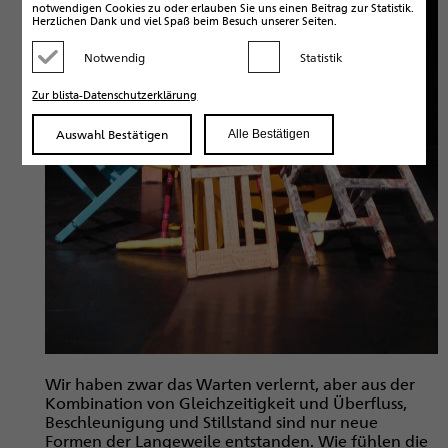
notwendigen Cookies zu oder erlauben Sie uns einen Beitrag zur Statistik.
Herzlichen Dank und viel Spaß beim Besuch unserer Seiten.
Notwendig
Statistik
Kategorie deaktivieren
Kategorie aktivieren
Zur blista-Datenschutzerklärung
Auswahl Bestätigen
Alle Bestätigen
Wir haben zwar das Warten verlernt, aber aus der
Kombination von Gleichzeitigkeit und Überfluss,
Beschleunigung und Stillstand sind nur neue
Formen der Langeweile entstanden. Wie fühlen die