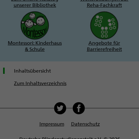
unserer Bibliothek
Reha-Fachkraft
Montessori: Kinderhaus
Angebote für
& Schule
Barrierefreiheit
Inhaltsübersicht
Zum Inhaltsverzeichnis
Soziale
Medien
Impressum
Datenschutz
Deutsche Blindenstudienanstalt e.V. © 2026