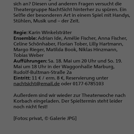
sich an? Diesen und anderen Fragen versucht die
Theatergruppe NachtSicht hinterher zu spüren. Ein
Selfie der besonderen Art in einem Spiel mit Handys,
Stühlen, Musik und – der Zeit.
Regie:
Karin Winkelsträter
Ensemble:
Adrian Ide, Amélie Fischer, Anna Fischer,
Celine Schönhaber, Florian Tober, Lilly Hartmann,
Margo Rieger, Matilda Book, Niklas Hinzmann,
Tobias Weber
Aufführungen:
Sa. 18. Mai um 20 Uhr und So. 19.
Mai um 18 Uhr in der Waggonhalle Marburg,
Rudolf-Bultman-Straße 2a
Eintritt:
11 € / erm. 8 €, Reservierung unter
nachtsicht@email.de
oder 0177-6785103
Außerdem sind wir wieder zur Theater­woche nach
Korbach eingeladen. Der Spieltermin steht leider
noch nicht fest!
[Fotos: privat, © Galerie JPG]