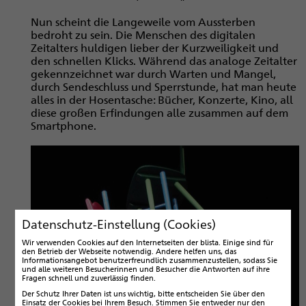
Nun scheint die Langeweile vom Aussterben
bedroht zu sein. Die Menschen des digitalen
Zeitalters huldigen lieber der Kurzweiligkeit und
den schnellen Klicks. Während das analoge Zeitalter
gekennzeichnet war durch Warten und Mangel,
durch Sendeschluss und Sperrstunde, hat man heute
alles in der Hosentasche: Bücher, Konzerte, Kino, all
diese großen Erfindungen alle zusammen auf dem
Smartphone.
Datenschutz-Einstellung (Cookies)
Wir verwenden Cookies auf den Internetseiten der blista. Einige sind für
den Betrieb der Webseite notwendig. Andere helfen uns, das
Informationsangebot benutzerfreundlich zusammenzustellen, sodass Sie
und alle weiteren Besucherinnen und Besucher die Antworten auf ihre
Fragen schnell und zuverlässig finden.
Der Schutz Ihrer Daten ist uns wichtig, bitte entscheiden Sie über den
Einsatz der Cookies bei Ihrem Besuch. Stimmen Sie entweder nur den