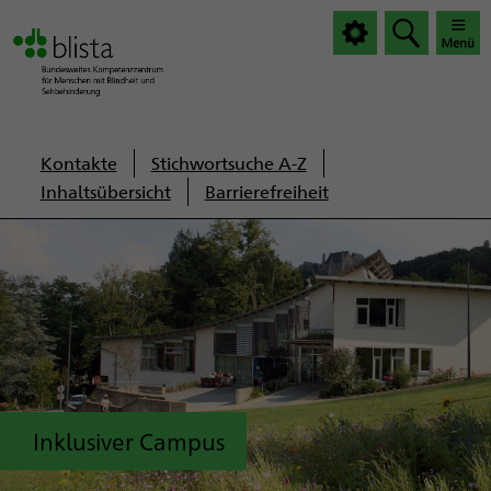
|
|
Haup
Haup
öffnen
schlie
Servicenavigation
Kontakte
Stichwortsuche A-Z
Inhaltsübersicht
Barrierefreiheit
Inklusiver Campus