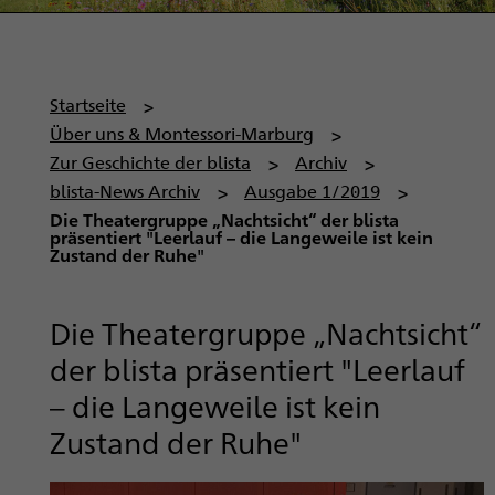
P
Startseite
f
Über uns & Montessori-Marburg
a
Zur Geschichte der blista
Archiv
d
blista-News Archiv
Ausgabe 1/2019
n
Die Theatergruppe „Nachtsicht“ der blista
präsentiert "Leerlauf – die Langeweile ist kein
a
Zustand der Ruhe"
v
i
Die Theatergruppe „Nachtsicht“
g
a
der blista präsentiert "Leerlauf
t
– die Langeweile ist kein
i
Zustand der Ruhe"
o
n