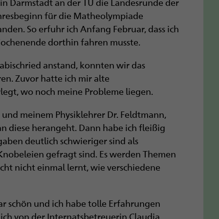
 in Darmstadt an der TU die Landesrunde der
ahresbeginn für die Matheolympiade
den. So erfuhr ich Anfang Februar, dass ich
Wochenende dorthin fahren musste.
 Habischried anstand, konnten wir das
n. Zuvor hatte ich mir alte
egt, wo noch meine Probleme liegen.
 und meinem Physiklehrer Dr. Feldtmann,
n diese herangeht. Dann habe ich fleißig
ben deutlich schwieriger sind als
Knobeleien gefragt sind. Es werden Themen
t nicht einmal lernt, wie verschiedene
ar schön und ich habe tolle Erfahrungen
ch von der Internats­betreuerin Claudia