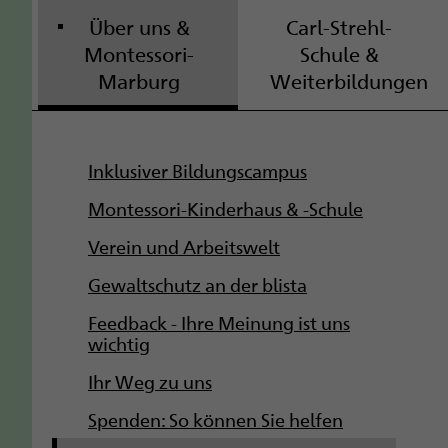
Über uns &
Carl-Strehl-
Montessori-
Schule &
Marburg
Weiterbildungen
S
Inklusiver Bildungscampus
u
Montessori-Kinderhaus & -Schule
b
Verein und Arbeitswelt
Gewaltschutz an der blista
n
Feedback - Ihre Meinung ist uns
a
wichtig
v
Ihr Weg zu uns
i
Spenden: So können Sie helfen