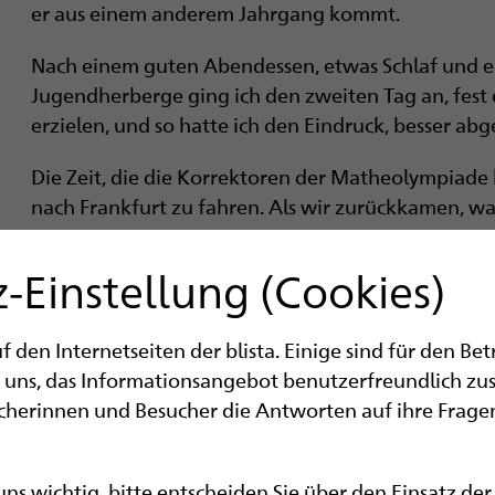
er aus einem anderem Jahrgang kommt.
Nach einem guten Abendessen, etwas Schlaf und 
Jugendherberge ging ich den zweiten Tag an, fest 
erzielen, und so hatte ich den Eindruck, besser ab
Die Zeit, die die Korrektoren der Matheolympiade
nach Frankfurt zu fahren. Als wir zurückkamen, war
Ich hatte meinen Erwartungen entsprechend nur el
-Einstellung (Cookies)
Siegerehrung im Audimax wusste ich, dass ich nich
Urkunde und mein Vater brachte mich nach Marbu
den Internetseiten der blista. Einige sind für den Be
Nach einer Woche Erholung ging der Alltag wieder
 uns, das Informationsangebot benutzerfreundlich zu
mit mir Beweisverfahren üben, damit ich nächste
ucherinnen und Besucher die Antworten auf ihre Fragen
an einer Matheolympiade ist so etwas Besonderes, 
bestellt wurde. Im Internet auf
www.olympiade-ma
ab Sommer auch die Aufgaben der aktuellen Math
 uns wichtig, bitte entscheiden Sie über den Einsatz de