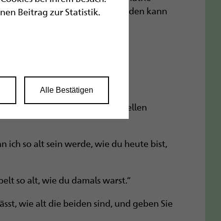
Download, von neueren Olympiaden kann
n Beitrag zur Statistik.
stellen. Die Teilnahme an der
 gemacht.
n
Alle Bestätigen
gemeinsamen Geburtstag und stellen
n ich so alt sein werde, wie du heute bist,
pelt so alt, wie du damals warst.“
ässt, wie alt die beiden sind, und geben Sie