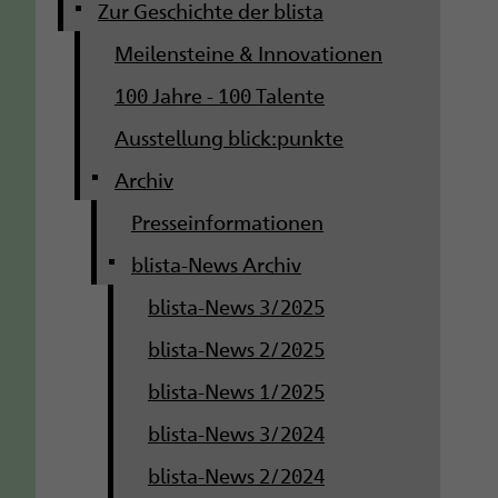
g
Zur Geschichte der blista
Meilensteine & Innovationen
a
100 Jahre - 100 Talente
t
Ausstellung blick:punkte
i
Archiv
o
Presseinformationen
n
blista-News Archiv
blista-News 3/2025
blista-News 2/2025
blista-News 1/2025
blista-News 3/2024
blista-News 2/2024