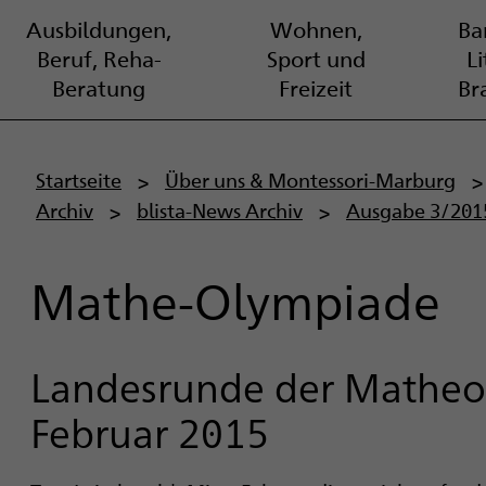
Ausbildungen,
Wohnen,
Bar
Beruf, Reha-
Sport und
L
Beratung
Freizeit
Br
P
Startseite
Über uns & Montessori-Marburg
Archiv
blista-News Archiv
Ausgabe 3/201
f
a
Mathe-Olympiade
d
n
Landesrunde der Matheo
a
Februar 2015
v