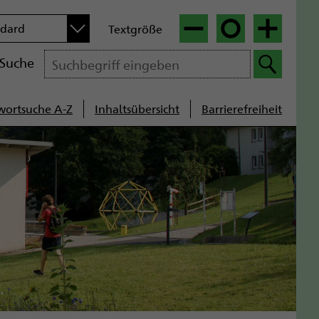
n
ndard
Textgröße
|
|
Suche
wortsuche A-Z
Inhaltsübersicht
Barrierefreiheit
cenavigation