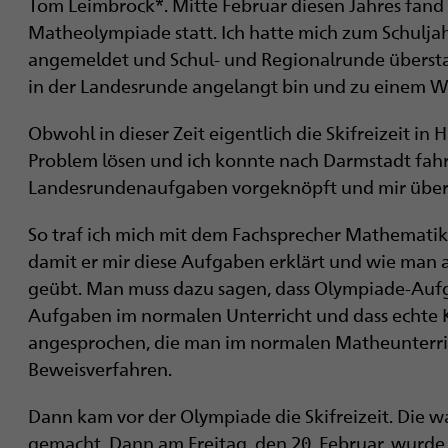
Tom Leimbrock*. Mitte Februar diesen Jahres fand
i
Matheolympiade statt. Ich hatte mich zum Schulj
g
angemeldet und Schul- und Regionalrunde überstan
in der Landesrunde angelangt bin und zu einem 
a
t
Obwohl in dieser Zeit eigentlich die Skifreizeit in
Problem lösen und ich konnte nach Darmstadt fahre
i
Landesrundenaufgaben vorgeknöpft und mir überl
o
So traf ich mich mit dem Fachsprecher Mathematik
n
damit er mir diese Aufgaben erklärt und wie man a
geübt. Man muss dazu sagen, dass Olympiade-Aufga
Aufgaben im normalen Unterricht und dass echte 
angesprochen, die man im normalen Matheunterrich
Beweisverfahren.
Dann kam vor der Olympiade die Skifreizeit. Die w
gemacht. Dann am Freitag, den 20. Februar, wurde i