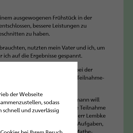
einem ausgewogenen Frühstück in der
entschlossen, bessere Leistungen zu
geschnitten zu haben.
 brauchten, nutzten mein Vater und ich, um
 ich auf die Ergebnisse gespannt.
f von 40 Punkten erreicht und bei der
t geehrt würde. Ich bekam eine Teilnahme-
rg.
trieb der Webseite
 normal weiter, und Herr Feldtmann will
sammenzustellen, sodass
s Jahr mehr Punkte bekomme. Die Teilnahme
 schnell und zuverlässig
dass ich sogar zum Schulleiter Herr Lembke
the­matik.de
findet man ältere Aufgaben,
eolympiade 2015. Von älteren Mathe­
r Cookies bei Ihrem Besuch.