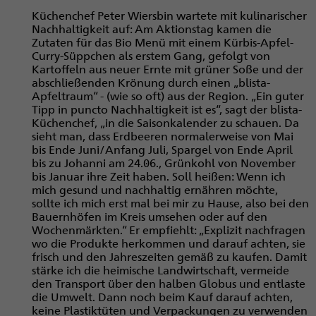
Küchenchef Peter Wiersbin wartete mit kulinarischer
Nachhaltigkeit auf: Am Aktionstag kamen die
Zutaten für das Bio Menü mit einem Kürbis-Apfel-
Curry-Süppchen als erstem Gang, gefolgt von
Kartoffeln aus neuer Ernte mit grüner Soße und der
abschließenden Krönung durch einen „blista-
Apfeltraum“ - (wie so oft) aus der Region. „Ein guter
Tipp in puncto Nachhaltigkeit ist es“, sagt der blista-
Küchenchef, „in die Saisonkalender zu schauen. Da
sieht man, dass Erdbeeren normalerweise von Mai
bis Ende Juni/Anfang Juli, Spargel von Ende April
bis zu Johanni am 24.06., Grünkohl von November
bis Januar ihre Zeit haben. Soll heißen: Wenn ich
mich gesund und nachhaltig ernähren möchte,
sollte ich mich erst mal bei mir zu Hause, also bei den
Bauernhöfen im Kreis umsehen oder auf den
Wochenmärkten.“ Er empfiehlt: „Explizit nachfragen
wo die Produkte herkommen und darauf achten, sie
frisch und den Jahreszeiten gemäß zu kaufen. Damit
stärke ich die heimische Landwirtschaft, vermeide
den Transport über den halben Globus und entlaste
die Umwelt. Dann noch beim Kauf darauf achten,
keine Plastiktüten und Verpackungen zu verwenden