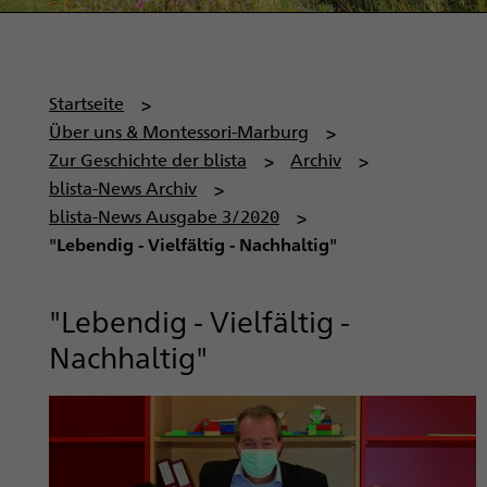
P
Startseite
f
Über uns & Montessori-Marburg
a
Zur Geschichte der blista
Archiv
d
blista-News Archiv
n
blista-News Ausgabe 3/2020
a
"Lebendig - Vielfältig - Nachhaltig"
v
i
"Lebendig - Vielfältig -
g
Nachhaltig"
a
t
i
o
n