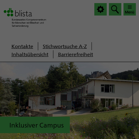
|
|
Haup
Haup
öffnen
schlie
Servicenavigation
Kontakte
Stichwortsuche A-Z
Inhaltsübersicht
Barrierefreiheit
Inklusiver Campus