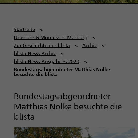
P
Startseite
f
Über uns & Montessori-Marburg
a
Zur Geschichte der blista
Archiv
d
blista-News Archiv
n
blista-News Ausgabe 3/2020
a
Bundestagsabgeordneter Matthias Nölke
besuchte die blista
v
i
g
Bundestagsabgeordneter
a
Matthias Nölke besuchte die
t
blista
i
o
n