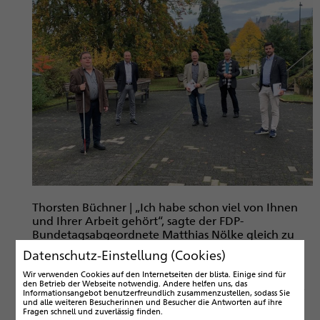
Thorsten Büchner | „Ich habe schon viel von Ihnen
und Ihrer Arbeit gehört“, sagte der FDP-
Bundetagsabgeordnete Matthias Nölke gleich zu
Beginn seines Besuchs, als er zusammen mit dem
Datenschutz-Einstellung (Cookies)
örtlichen FDP-Kreisvorsitzenden Werner Böhm auf
dem blistaCampus eintraf. „Herzlich Willkommen
Wir verwenden Cookies auf den Internetseiten der blista. Einige sind für
den Betrieb der Webseite notwendig. Andere helfen uns, das
auf unserem inklusiven Bildungscampus!“ begrüßte
Informationsangebot benutzerfreundlich zusammenzustellen, sodass Sie
blista-Direktor Claus Duncker zusammen mit dem
und alle weiteren Besucherinnen und Besucher die Antworten auf ihre
Fragen schnell und zuverlässig finden.
stellvertretenden Vorstand Patrick Temmesfeld die