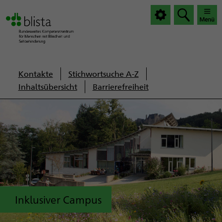
|
|
Haup
Haup
öffnen
schlie
Servicenavigation
Kontakte
Stichwortsuche A-Z
Inhaltsübersicht
Barrierefreiheit
Inklusiver Campus