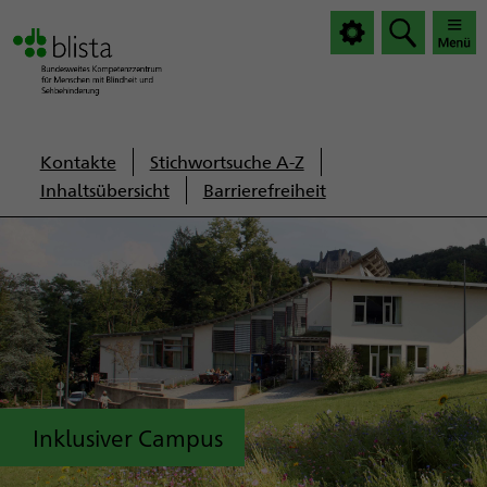
|
|
Haup
Haup
öffnen
schlie
Servicenavigation
Kontakte
Stichwortsuche A-Z
Inhaltsübersicht
Barrierefreiheit
Inklusiver Campus