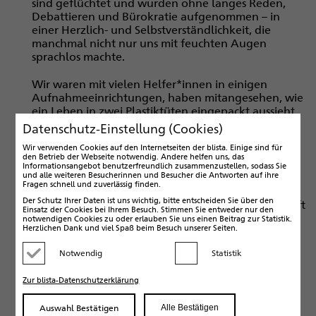
sind geflüchtet und wurden ohne langes Reden,
Debattieren und Bürokratie aufgenommen – in
einer Herzlich- und Selbstverständlichkeit, die
manchmal nicht nur uns mit feuchten Augen
sprachlos machte.
Wir waren mit vielen Helfer*innen in einigen
Aufnahmeeinrichtungen, haben mitangesehen, wie
ein Leben in zwei Plastiktüten eingepackt aussieht,
Dankbarkeit und auch Entsetzen über
Datenschutz-Einstellung (Cookies)
zurückliegende tagelange Busfahrten mit
Wir verwenden Cookies auf den Internetseiten der blista. Einige sind für
Bombeneinschlägen zu spüren waren und sich für
den Betrieb der Webseite notwendig. Andere helfen uns, das
einen Neustart sammeln musste. Nur 2.303
Informationsangebot benutzerfreundlich zusammenzustellen, sodass Sie
und alle weiteren Besucherinnen und Besucher die Antworten auf ihre
Kilometer von der blista entfernt wurde unsere
Fragen schnell und zuverlässig finden.
Partnerschule in Charkiw durch Beschuss und
Der Schutz Ihrer Daten ist uns wichtig, bitte entscheiden Sie über den
Bombeneinschläge beschädigt, aber die Bereitschaft
Einsatz der Cookies bei Ihrem Besuch. Stimmen Sie entweder nur den
und Mittel für den Wiederaufbau (wenn noch
notwendigen Cookies zu oder erlauben Sie uns einen Beitrag zur Statistik.
Herzlichen Dank und viel Spaß beim Besuch unserer Seiten.
möglich) sind fest eingeplant.
Notwendig
Statistik
All dieses ist nur möglich in einer Gemeinschaft, die
Kategorie deaktivieren
Kategorie aktivieren
trägt, begleitet, unterstützt. Wir an der blista
Zur blista-Datenschutzerklärung
durften dies 2022 vielfach mit Ihnen und euch
erleben, wofür wir unseren großen Dank
Auswahl Bestätigen
Alle Bestätigen
aussprechen und gleichzeitig dieses warme Gefühl