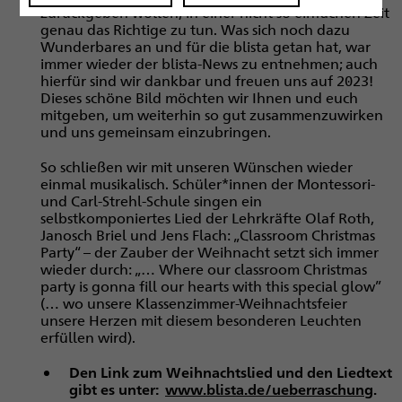
zurückgeben wollen, in einer nicht so einfachen Zeit
genau das Richtige zu tun. Was sich noch dazu
Wunderbares an und für die blista getan hat, war
immer wieder der blista-News zu entnehmen; auch
hierfür sind wir dankbar und freuen uns auf 2023!
Dieses schöne Bild möchten wir Ihnen und euch
mitgeben, um weiterhin so gut zusammenzuwirken
und uns gemeinsam einzubringen.
So schließen wir mit unseren Wünschen wieder
einmal musikalisch. Schüler*innen der Montessori-
und Carl-Strehl-Schule singen ein
selbstkomponiertes Lied der Lehrkräfte Olaf Roth,
Janosch Briel und Jens Flach: „Classroom Christmas
Party“ – der Zauber der Weihnacht setzt sich immer
wieder durch: „… Where our classroom Christmas
party is gonna fill our hearts with this special glow”
(… wo unsere Klassenzimmer-Weihnachtsfeier
unsere Herzen mit diesem besonderen Leuchten
erfüllen wird).
Den Link zum Weihnachtslied und den Liedtext
gibt es unter:
www.blista.de/ueberraschung
.