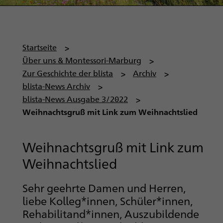
P
Startseite
f
Über uns & Montessori-Marburg
a
Zur Geschichte der blista
Archiv
d
blista-News Archiv
n
blista-News Ausgabe 3/2022
a
Weihnachtsgruß mit Link zum Weihnachtslied
v
i
Weihnachtsgruß mit Link zum
g
Weihnachtslied
a
t
Sehr geehrte Damen und Herren,
i
liebe Kolleg*innen, Schüler*innen,
o
Rehabilitand*innen, Auszubildende
n