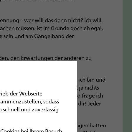
ennung – wer will das denn nicht? Ich will
achen müssen. Ist im Grunde doch eh egal,
te sein und am Gängelband der
den, den Erwartungen der anderen zu
h zugeben.
pare ich mir. Was ich auch mache, ich bin und
n Behinderten. Behinderung ist ja nichts
trieb der Webseite
nn es wohl auch nicht werden. Also frage ich
sammenzustellen, sodass
es doch so schön: Mach was aus dir! Jeder
 schnell und zuverlässig
nherein die besten Startbedingungen hatten
r Cookies bei Ihrem Besuch.