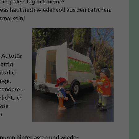
 ich jeden Tag mit meiner
as haut mich wieder voll aus den Latschen.
rmal sein!
e Autotür
gartig
türlich
goge.
sondere –
icht. Ich
asse
u
 Spuren hinterlassen und wieder