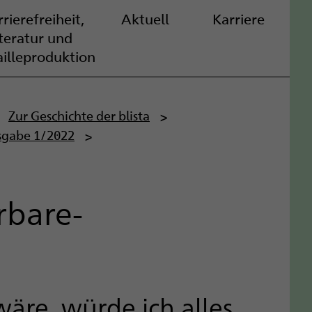
rierefreiheit,
Aktuell
Karriere
iteratur und
ailleproduktion
Zur Geschichte der blista
sgabe 1/2022
bare-
äre, würde ich alles