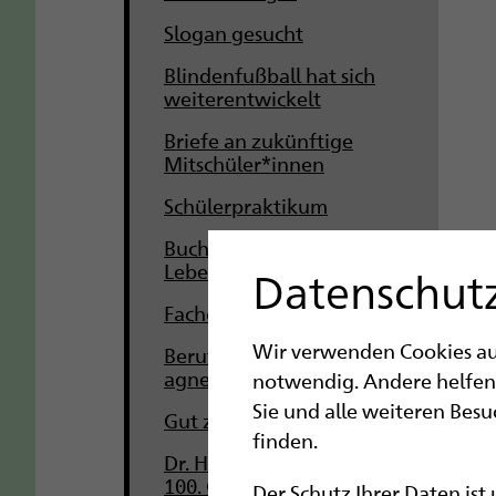
Slogan gesucht
Blindenfußball hat sich
weiterentwickelt
Briefe an zukünftige
Mitschüler*innen
Schülerpraktikum
Buchtipp: Behindertes
Leben
Datenschutz
Fachoberschule Gesundheit
Wir verwenden Cookies auf 
Berufliche Teilhabe:
agnes@work
notwendig. Andere helfen
Sie und alle weiteren Bes
Gut zu wissen
finden.
Dr. Hans-Eugen Schulze zum
100. Geburtstag
Der Schutz Ihrer Daten ist