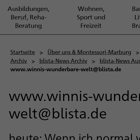
Ausbildungen,
Wohnen,
Bar
Beruf, Reha-
Sport und
L
Beratung
Freizeit
Br
P
Startseite
Über uns & Montessori-Marburg
Archiv
blista-News Archiv
blista-News Au
f
www.winnis-wunderbare-welt@blista.de
a
d
www.winnis-wunder
n
welt@blista.de
a
v
heute: Wenn ich normal w