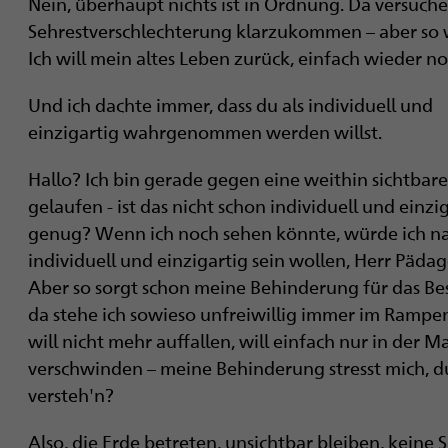
Nein, überhaupt nichts ist in Ordnung. Da versuche
Sehrestverschlechterung klarzukommen – aber so w
Ich will mein altes Leben zurück, einfach wieder no
Und ich dachte immer, dass du als individuell und
einzigartig wahrgenommen werden willst.
Hallo? Ich bin gerade gegen eine weithin sichtbar
gelaufen - ist das nicht schon individuell und einzi
genug? Wenn ich noch sehen könnte, würde ich na
individuell und einzigartig sein wollen, Herr Päda
Aber so sorgt schon meine Behinderung für das Be
da stehe ich sowieso unfreiwillig immer im Rampenl
will nicht mehr auffallen, will einfach nur in der M
verschwinden – meine Behinderung stresst mich, d
versteh'n?
Also, die Erde betreten, unsichtbar bleiben, keine