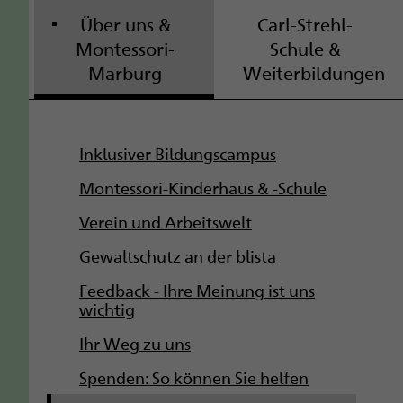
Über uns &
Carl-Strehl-
Montessori-
Schule &
Marburg
Weiterbildungen
S
Inklusiver Bildungscampus
u
Montessori-Kinderhaus & -Schule
b
Verein und Arbeitswelt
Gewaltschutz an der blista
n
Feedback - Ihre Meinung ist uns
a
wichtig
v
Ihr Weg zu uns
i
Spenden: So können Sie helfen