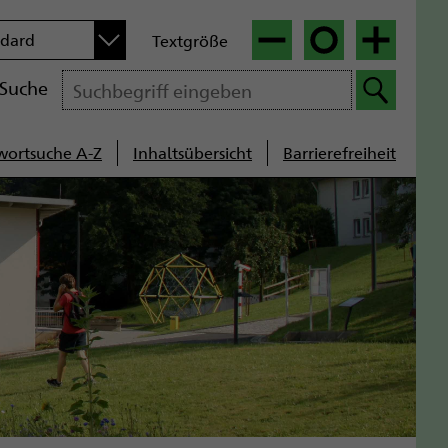
n
ndard
Textgröße
|
|
Suche
wortsuche A-Z
Inhaltsübersicht
Barrierefreiheit
cenavigation