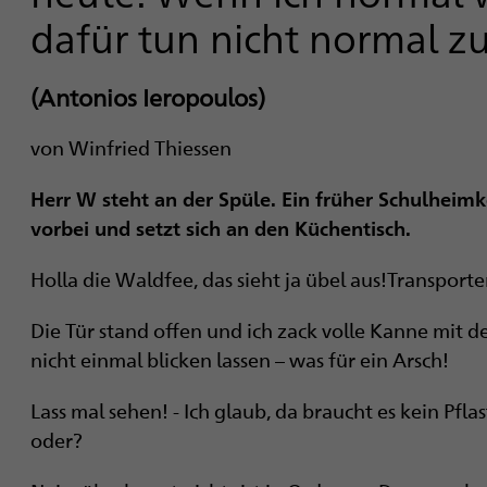
i
dafür tun nicht normal zu
g
(Antonios Ieropoulos)
a
t
von Winfried Thiessen
i
Herr W steht an der Spüle. Ein früher Schulheim
vorbei und setzt sich an den Küchentisch.
o
Holla die Waldfee, das sieht ja übel aus!Transpor
n
Die Tür stand offen und ich zack volle Kanne mit d
nicht einmal blicken lassen – was für ein Arsch!
Lass mal sehen! - Ich glaub, da braucht es kein Pflas
oder?