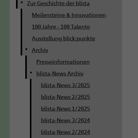
g
Zur Geschichte der blista
Meilensteine & Innovationen
a
100 Jahre - 100 Talente
t
Ausstellung blick:punkte
i
Archiv
o
Presseinformationen
n
blista-News Archiv
blista-News 3/2025
blista-News 2/2025
blista-News 1/2025
blista-News 3/2024
blista-News 2/2024