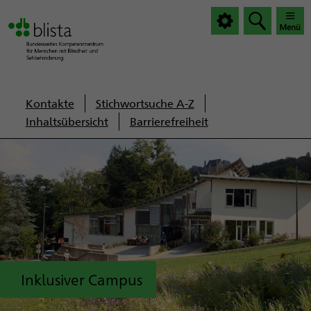
|
|
Haup
Haup
öffnen
schlie
Servicenavigation
Kontakte
Stichwortsuche A-Z
Inhaltsübersicht
Barrierefreiheit
Inklusiver Campus