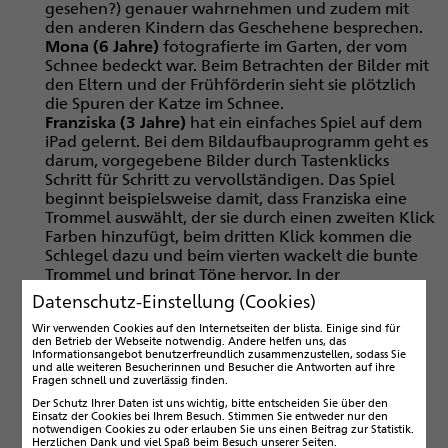
gesehen?) genauer wahrnehmen und zudem mit
den anderen Kindern das Geschehene besprechen.
Mona (6 Jahre)
fotografierte im Garten, der vom
Schnee bedeckt war. Beim Betrachten der Bilder mit
den Eltern und der Frühförderin sieht sie plötzlich
die Spuren der Katze im Schnee.
Franziska (3 Jahre)
hat ein einfaches Spiel auf dem
iPad gelernt. Bei dem Bildaufbauprogramm geht es
darum, vorgegebene Bilder durch Tastenklicks
Schritt für Schritt zu vervollständigen. Das Spiel
beginnt beispielsweise damit, dass Franziska eine
Trommel auswählt, der sie durch einen zweiten Klick
Farben hinzufügt, beim dritten Klick kommen die
Schlegel dazu und beim vierten wackelt die bunte
Trommel und bringt Töne hervor. In der
Kinderkrippe dürfen die anderen Kinder raten, was
Datenschutz-Einstellung (Cookies)
Franziska jeweils erstellt hat. Natürlich wird später
Wir verwenden Cookies auf den Internetseiten der blista. Einige sind für
auch getauscht und ein anderes Kind bedient diese
den Betrieb der Webseite notwendig. Andere helfen uns, das
App.
Informationsangebot benutzerfreundlich zusammenzustellen, sodass Sie
Mit
Luna (3 Jahre)
wurde nach dem Backen der
und alle weiteren Besucherinnen und Besucher die Antworten auf ihre
Fragen schnell und zuverlässig finden.
Weihnachtsplätzchen zunächst eine Abfolge von
Der Schutz Ihrer Daten ist uns wichtig, bitte entscheiden Sie über den
Fotos erstellt. So konnte sie erst ihrem Vater beim
Einsatz der Cookies bei Ihrem Besuch. Stimmen Sie entweder nur den
gemeinsamen Anschauen vom Backen berichten
notwendigen Cookies zu oder erlauben Sie uns einen Beitrag zur Statistik.
Herzlichen Dank und viel Spaß beim Besuch unserer Seiten.
und später anderen Kindern in ihrer Kita. Für Luna