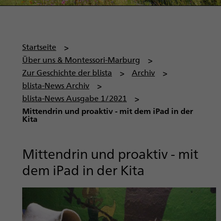
P
Startseite
f
Über uns & Montessori-Marburg
a
Zur Geschichte der blista
Archiv
d
blista-News Archiv
n
blista-News Ausgabe 1/2021
a
Mittendrin und proaktiv - mit dem iPad in der
Kita
v
i
g
Mittendrin und proaktiv - mit
a
dem iPad in der Kita
t
i
o
n