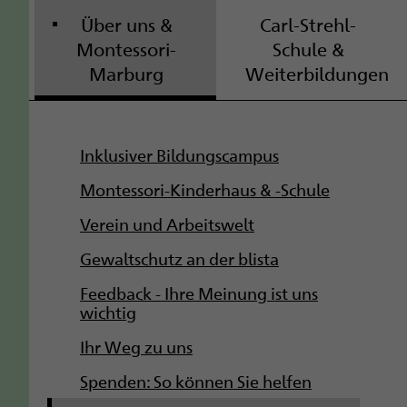
Über uns &
Carl-Strehl-
Montessori-
Schule &
Marburg
Weiterbildungen
S
Inklusiver Bildungscampus
u
Montessori-Kinderhaus & -Schule
b
Verein und Arbeitswelt
Gewaltschutz an der blista
n
Feedback - Ihre Meinung ist uns
a
wichtig
v
Ihr Weg zu uns
i
Spenden: So können Sie helfen