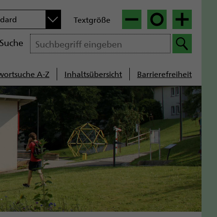
n
ndard
Textgröße
|
|
Suche
wortsuche A-Z
Inhaltsübersicht
Barrierefreiheit
cenavigation