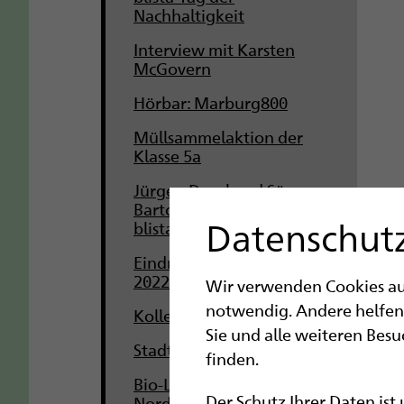
Nachhaltigkeit
Interview mit Karsten
McGovern
Hörbar: Marburg800
Müllsammelaktion der
Klasse 5a
Jürgen Dusel und Sören
Bartol besuchen den
Datenschutz
blistaCampus
Eindrücke von der RehaFair
2022
Wir verwenden Cookies auf 
notwendig. Andere helfen
Kollegiumsausflug der CSS
Sie und alle weiteren Bes
Stadtradeln 2022
finden.
Bio-LK entdeckt in
Der Schutz Ihrer Daten ist
Norditalien