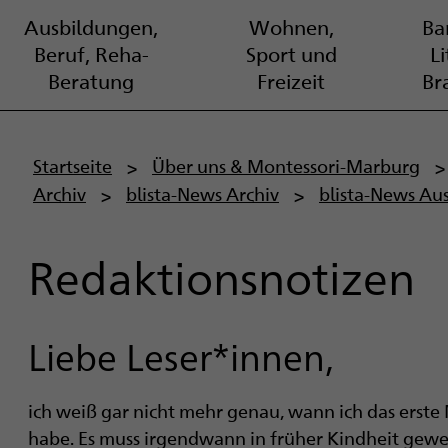
Ausbildungen,
Wohnen,
Bar
Beruf, Reha-
Sport und
L
Beratung
Freizeit
Br
P
Startseite
Über uns & Montessori-Marburg
Archiv
blista-News Archiv
blista-News Au
f
a
Redaktionsnotizen
d
n
Liebe Leser*innen,
a
ich weiß gar nicht mehr genau, wann ich das erst
v
habe. Es muss irgendwann in früher Kindheit gewe