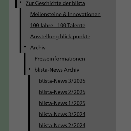
g
Zur Geschichte der blista
Meilensteine & Innovationen
a
100 Jahre - 100 Talente
t
Ausstellung blick:punkte
i
Archiv
o
Presseinformationen
n
blista-News Archiv
blista-News 3/2025
blista-News 2/2025
blista-News 1/2025
blista-News 3/2024
blista-News 2/2024