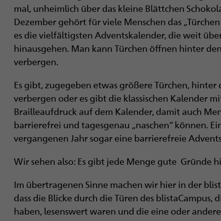
i
mal, unheimlich über das kleine Blättchen Schokol
Dezember gehört für viele Menschen das „Türchen ö
g
es die vielfältigsten Adventskalender, die weit ü
a
hinausgehen. Man kann Türchen öffnen hinter de
verbergen.
t
Es gibt, zugegeben etwas größere Türchen, hinter 
i
verbergen oder es gibt die klassischen Kalender mit
o
Brailleaufdruck auf dem Kalender, damit auch Me
barrierefrei und tagesgenau „naschen“ können. Ei
n
vergangenen Jahr sogar eine barrierefreie Advent
Wir sehen also: Es gibt jede Menge gute Gründe hi
Im übertragenen Sinne machen wir hier in der blist
dass die Blicke durch die Türen des blistaCampus,
haben, lesenswert waren und die eine oder andere 