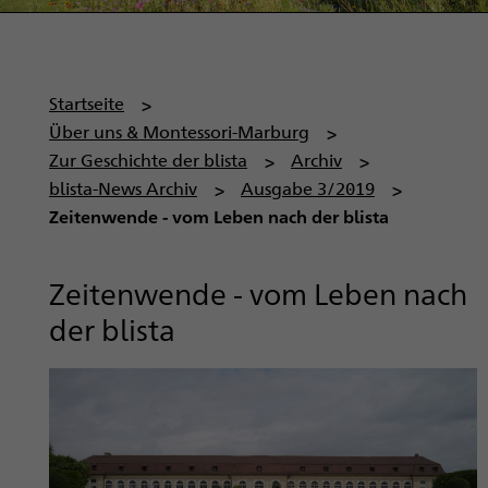
P
Startseite
f
Über uns & Montessori-Marburg
a
Zur Geschichte der blista
Archiv
d
blista-News Archiv
Ausgabe 3/2019
n
Zeitenwende - vom Leben nach der blista
a
v
Zeitenwende - vom Leben nach
i
der blista
g
a
t
i
o
n