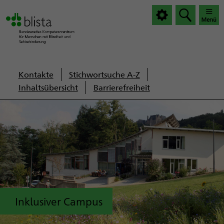
|
|
Haup
Haup
öffnen
schlie
Servicenavigation
Kontakte
Stichwortsuche A-Z
Inhaltsübersicht
Barrierefreiheit
Inklusiver Campus