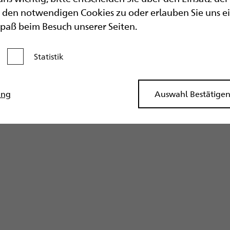
aktuell" weiter zu entwickeln und viele spannend
den notwendigen Cookies zu oder erlauben Sie uns eine
Schulgemeinschaft zu bringen.
Spaß beim Besuch unserer Seiten.
Statistik
Kategorie aktivieren
ung
Auswahl Bestätige