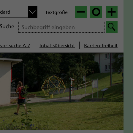
n
ndard
Textgröße
|
|
Suche
wortsuche A-Z
Inhaltsübersicht
Barrierefreiheit
cenavigation