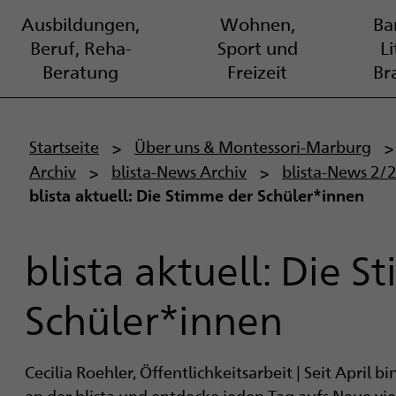
Ausbildungen,
Wohnen,
Bar
Beruf, Reha-
Sport und
L
Beratung
Freizeit
Br
P
Startseite
Über uns & Montessori-Marburg
Archiv
blista-News Archiv
blista-News 2/
f
blista aktuell: Die Stimme der Schüler*innen
a
d
blista aktuell: Die 
n
Schüler*innen
a
v
Cecilia Roehler, Öffentlichkeitsarbeit | Seit April bi
an der blista und entdecke jeden Tag aufs Neue vie