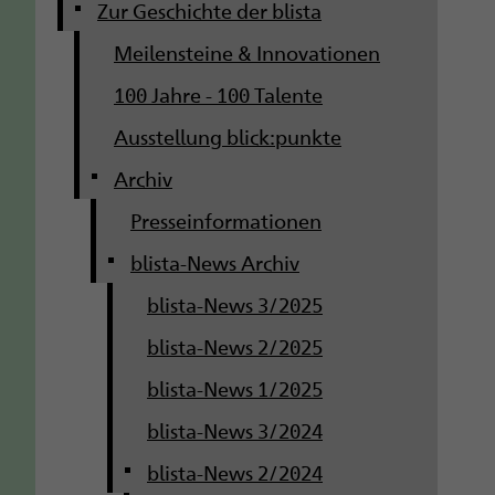
g
Zur Geschichte der blista
Meilensteine & Innovationen
a
100 Jahre - 100 Talente
t
Ausstellung blick:punkte
i
Archiv
o
Presseinformationen
n
blista-News Archiv
blista-News 3/2025
blista-News 2/2025
blista-News 1/2025
blista-News 3/2024
blista-News 2/2024