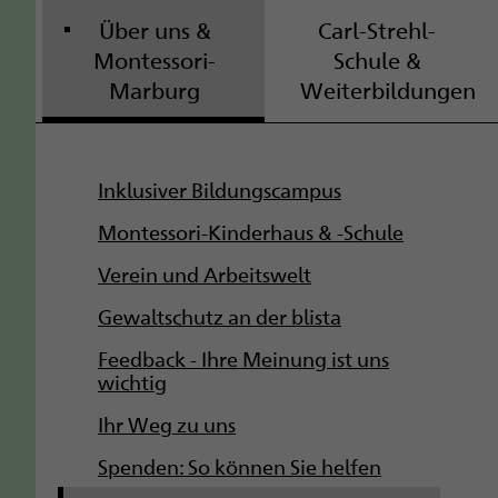
Über uns &
Carl-Strehl-
Montessori-
Schule &
Marburg
Weiterbildungen
S
Inklusiver Bildungscampus
u
Montessori-Kinderhaus & -Schule
b
Verein und Arbeitswelt
Gewaltschutz an der blista
n
Feedback - Ihre Meinung ist uns
a
wichtig
v
Ihr Weg zu uns
i
Spenden: So können Sie helfen