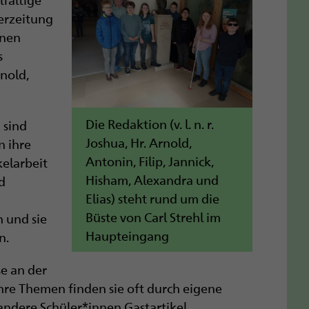
lerzeitung
nnen
s
rnold,
Die Redaktion (v. l. n. r.
) sind
Joshua, Hr. Arnold,
n ihre
Antonin, Filip, Jannick,
kelarbeit
Hisham, Alexandra und
d
Elias) steht rund um die
Büste von Carl Strehl im
n und sie
Haupteingang
n.
se an der
 Ihre Themen finden sie oft durch eigene
andere Schüler*innen Gastartikel