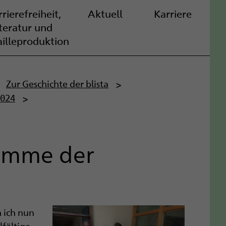
rierefreiheit,
Aktuell
Karriere
iteratur und
ailleproduktion
Zur Geschichte der blista
2024
Stimme der
n ich nun
lfältige