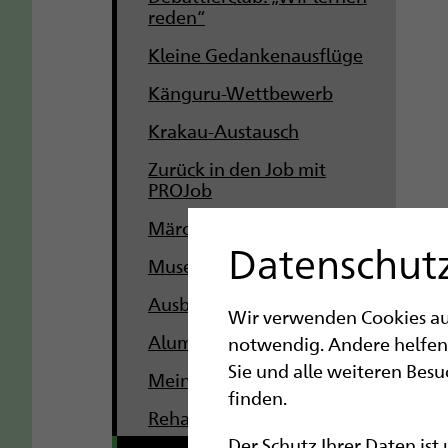
reden“
Kleine Gedankenausflüge
Känguru-Wettbewerb
Krakau-Austausch
Zurück in den Job mit
PROJob
Märchenwanderung
Datenschutz
Museumsfest für alle
Ausbildungsmesse
Wir verwenden Cookies auf 
Alumni für die blista
notwendig. Andere helfen
Sie und alle weiteren Bes
Meine BtG bei der blista
finden.
Rehafair 2024
Der Schutz Ihrer Daten ist