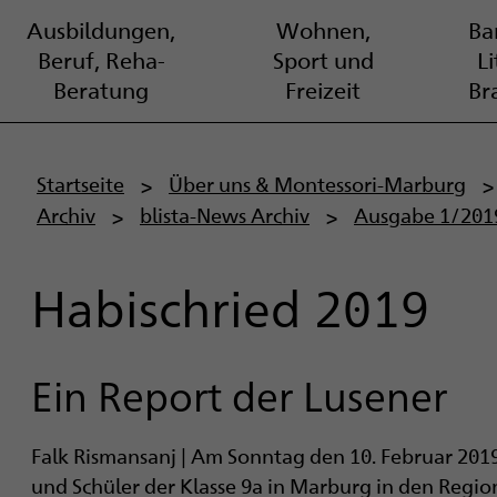
Ausbildungen,
Wohnen,
Bar
Beruf, Reha-
Sport und
L
Beratung
Freizeit
Br
P
Startseite
Über uns & Montessori-Marburg
Archiv
blista-News Archiv
Ausgabe 1/201
f
a
Habischried 2019
d
n
Ein Report der Lusener
a
Falk Rismansanj | Am Sonntag den 10. Februar 2019
v
und Schüler der Klasse 9a in Marburg in den Regio