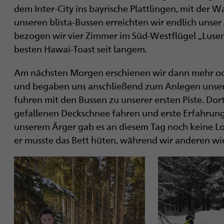
i
dem Inter-City ins bayrische Plattlingen, mit der 
unseren blista-Bussen erreichten wir endlich unser
g
bezogen wir vier Zimmer im Süd-Westflügel „Lusen“
a
besten Hawai-Toast seit langem.
t
Am nächsten Morgen erschienen wir dann mehr od
und begaben uns anschließend zum Anlegen unsere
i
fuhren mit den Bussen zu unserer ersten Piste. Dor
o
gefallenen Deckschnee fahren und erste Erfahrun
unserem Ärger gab es an diesem Tag noch keine Lo
n
er musste das Bett hüten, während wir anderen wi