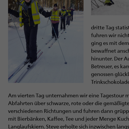
dritte Tag statis
fuhren wir nich
ging es mit dem 
bewaffnet ansc
hinunter. Der A
Betreuer, es ka
genossen glück
Trinkschokolade
Am vierten Tag unternahmen wir eine Tagestour mi
Abfahrten über schwarze, rote oder die gemäßigten
verschiedenen Richtungen und fuhren dann grüppch
mit Bierbänken, Kaffee, Tee und jeder Menge Kuche
Langlaufskiern. Steve erholte sich inzwischen lan