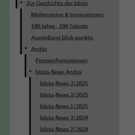
g
Zur Geschichte der blista
Meilensteine & Innovationen
a
100 Jahre - 100 Talente
t
Ausstellung blick:punkte
i
Archiv
o
Presseinformationen
n
blista-News Archiv
blista-News 3/2025
blista-News 2/2025
blista-News 1/2025
blista-News 3/2024
blista-News 2/2024