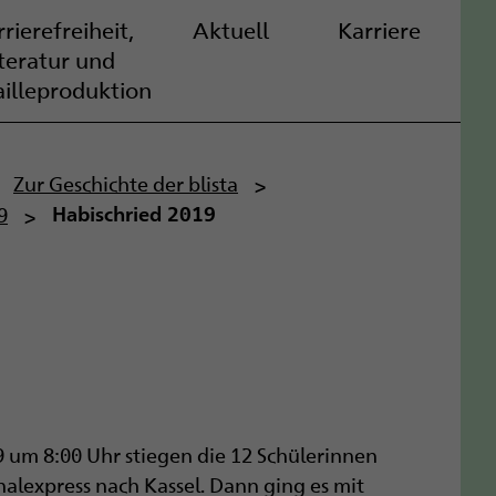
rierefreiheit,
Aktuell
Karriere
iteratur und
ailleproduktion
Zur Geschichte der blista
9
Habischried 2019
 um 8:00 Uhr stiegen die 12 Schülerinnen
nalexpress nach Kassel. Dann ging es mit