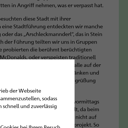
tten in Angriff nehmen, was er verpasst hat.
suchten diese Stadt mit ihrer
h eine Stadtführung entdeckten wir manche
oder das „Arschleckmannderl“, das in Stein
h der Führung teilten wir uns in Gruppen
 probierten die berühmt berüchtigten
McDonalds, oder verspeisten traditionell
n Shoppingtouren trafen sich alle auf der
ne Fete mit vielen Snacks, Getränken und
abschiedung einiger Lehrer und Begrüßung
trieb der Webseite
sammenzustellen, sodass
ki auf „Bigfoots“, mit denen wir vormittags
 schnell und zuverlässig
rnahmen. Dann wurde gewechselt, da beim
ird. Die Schüler und Lehrer, die nicht auf
s mit ihrem Kreativ- oder Musikprojekt. So
r Cookies bei Ihrem Besuch.