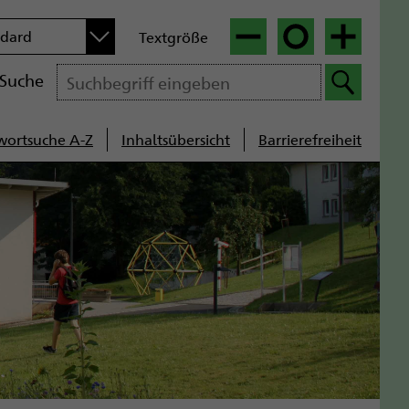
n
ndard
Textgröße
|
|
Suche
wortsuche A-Z
Inhaltsübersicht
Barrierefreiheit
cenavigation