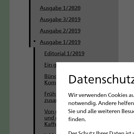
Ausgabe 1/2020
Ausgabe 3/2019
Ausgabe 2/2019
Ausgabe 1/2019
Editorial 1/2019
Ein guter Start
Datenschutz
Bündelung von
Kompetenzen
Frühförderung, die Familien
Wir verwenden Cookies auf 
zusammenbringt
notwendig. Andere helfen
Sie und alle weiteren Bes
Von gelebter Demokratie
und dem Wert von
finden.
Kaffeepausen
Der Schutz Ihrer Daten ist