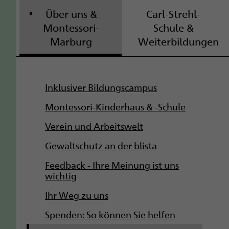
Über uns &
Carl-Strehl-
Montessori-
Schule &
Marburg
Weiterbildungen
S
Inklusiver Bildungscampus
u
Montessori-Kinderhaus & -Schule
b
Verein und Arbeitswelt
Gewaltschutz an der blista
n
Feedback - Ihre Meinung ist uns
a
wichtig
v
Ihr Weg zu uns
i
Spenden: So können Sie helfen