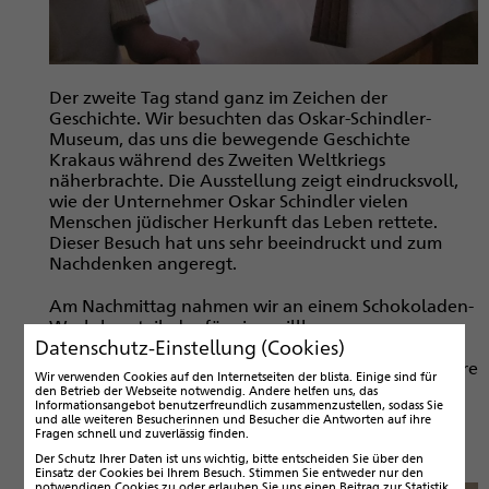
Der zweite Tag stand ganz im Zeichen der
Geschichte. Wir besuchten das Oskar-Schindler-
Museum, das uns die bewegende Geschichte
Krakaus während des Zweiten Weltkriegs
näherbrachte. Die Ausstellung zeigt eindrucksvoll,
wie der Unternehmer Oskar Schindler vielen
Menschen jüdischer Herkunft das Leben rettete.
Dieser Besuch hat uns sehr beeindruckt und zum
Nachdenken angeregt.
Am Nachmittag nahmen wir an einem Schokoladen-
Workshop teil, der für eine willkommene
Datenschutz-Einstellung (Cookies)
Abwechslung sorgte. Hier lernten wir die Kunst der
Schokoladenherstellung kennen und durften unsere
Wir verwenden Cookies auf den Internetseiten der blista. Einige sind für
eigenen Schokoladenkreationen gestalten und mit
den Betrieb der Webseite notwendig. Andere helfen uns, das
Informationsangebot benutzerfreundlich zusammenzustellen, sodass Sie
nach Hause nehmen. Es war nicht nur lehrreich,
und alle weiteren Besucherinnen und Besucher die Antworten auf ihre
sondern auch sehr unterhaltsam und hat uns viel
Fragen schnell und zuverlässig finden.
Freude bereitet (Bilder rechts).
Der Schutz Ihrer Daten ist uns wichtig, bitte entscheiden Sie über den
Einsatz der Cookies bei Ihrem Besuch. Stimmen Sie entweder nur den
notwendigen Cookies zu oder erlauben Sie uns einen Beitrag zur Statistik.