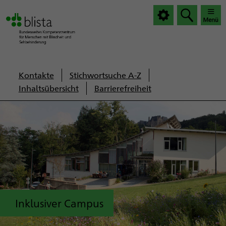
|
|
Haup
Haup
öffnen
schlie
Servicenavigation
Kontakte
Stichwortsuche A-Z
Inhaltsübersicht
Barrierefreiheit
Inklusiver Campus