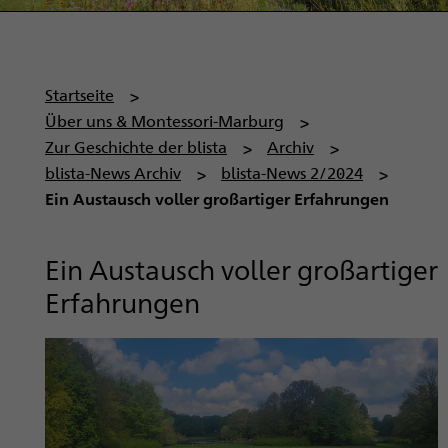
P
Startseite
f
Über uns & Montessori-Marburg
a
Zur Geschichte der blista
Archiv
d
blista-News Archiv
blista-News 2/2024
n
Ein Austausch voller großartiger Erfahrungen
a
v
Ein Austausch voller großartiger
i
Erfahrungen
g
a
t
i
o
n