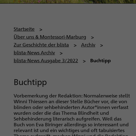
P
Startseite
f
Über uns & Montessori-Marburg
a
Zur Geschichte der blista
Archiv
d
blista-News Archiv
n
blista-News Ausgabe 3/2022
Buchtipp
a
v
Buchtipp
i
g
Vorbemerkung der Redaktion: Normalerweise stellt
a
Winni Thiessen an dieser Stelle Bücher vor, die von
t
blinden oder sehbehinderten Autor*innen verfasst
wurden oder die das Thema Blindheit und
i
Sehbehinderung literarisch aufgreifen. Weil das
o
Buch von Eva Biringer allerdings so interessant und
n
relevant ist und ein wichtiges und oft tabuisiertes
Thema aufgreift, machen Winni und die Redaktion