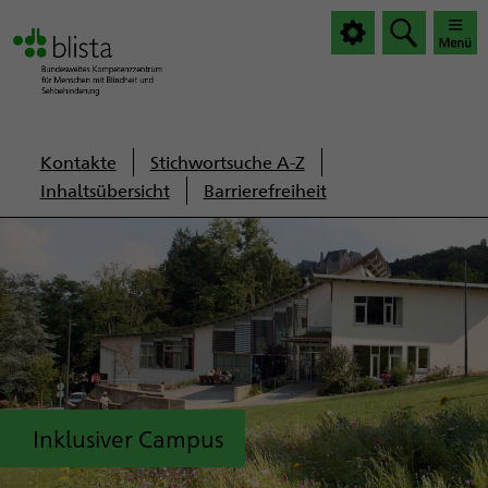
|
|
Haup
Haup
öffnen
schlie
Servicenavigation
Kontakte
Stichwortsuche A-Z
Inhaltsübersicht
Barrierefreiheit
Inklusiver Campus