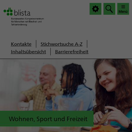
|
|
Haup
Haup
öffnen
schlie
Servicenavigation
Kontakte
Stichwortsuche A-Z
Inhaltsübersicht
Barrierefreiheit
Wohnen, Sport und Freizeit