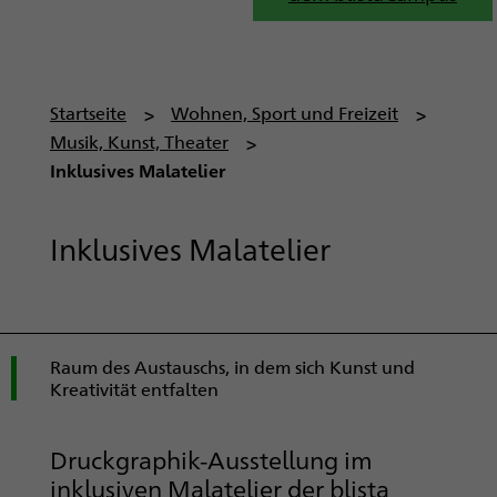
P
Startseite
Wohnen, Sport und Freizeit
f
Musik, Kunst, Theater
a
Inklusives Malatelier
d
n
Inklusives Malatelier
a
v
i
g
a
Raum des Austauschs, in dem sich Kunst und
Kreativität entfalten
t
i
o
Druckgraphik-Ausstellung im
n
inklusiven Malatelier der blista