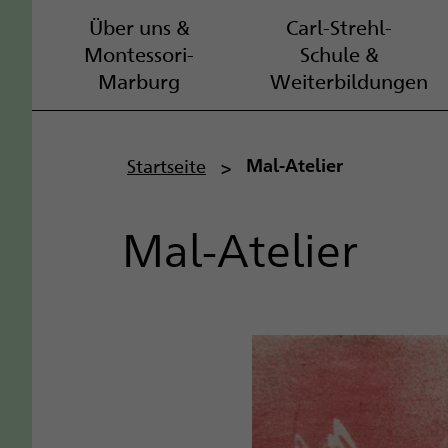
Über uns &
Carl-Strehl-
Montessori-
Schule &
Marburg
Weiterbildungen
P
Startseite
Mal-Atelier
f
Mal-Atelier
a
d
n
a
v