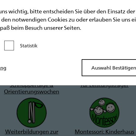
 uns wichtig, bitte entscheiden Sie über den Einsatz de
den notwendigen Cookies zu oder erlauben Sie uns eine
Spaß beim Besuch unserer Seiten.
Statistik
Kategorie aktivieren
ung
Auswahl Bestätige
Schnuppertage &
für Leistungsträger
Orientierungswochen
Weiterbildungen zur
Montessori: Kinderhaus