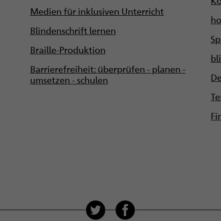
Medien für inklusiven Unterricht
ho
Blindenschrift lernen
Sp
Braille-Produktion
bl
Barrierefreiheit: überprüfen - planen -
De
umsetzen - schulen
Te
Fi