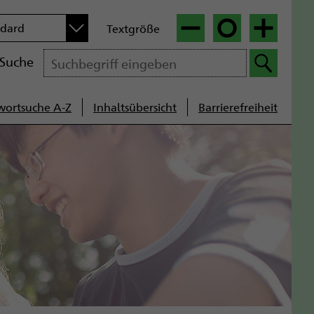
n
ndard
Textgröße
|
|
Suche
wortsuche A-Z
Inhaltsübersicht
Barrierefreiheit
cenavigation