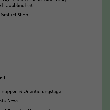
d Taubblindheit
lfsmittel-Shop
ell
hnupper- & Orientierungstage
ista-News
pfhörer - Das Hörjournal