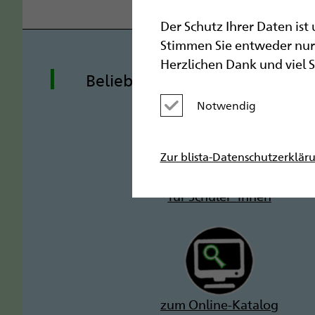
Der Schutz Ihrer Daten ist
Stimmen Sie entweder nur 
Herzlichen Dank und viel 
Beliebte Seiten
Notwendig
Kategorie deaktivieren
Zur blista-Datenschutzerklär
für Schüler*innen
zum Online-Katalog