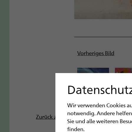
Vorheriges Bild
Datenschutz
Wir verwenden Cookies auf 
notwendig. Andere helfen
Zurück zu „Inklusives Malatelier“
Sie und alle weiteren Bes
finden.