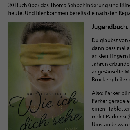
i
30 Buch über das Thema Sehbehinderung und Blindh
heute. Und hier kommen bereits die nächsten Reg
g
Jugendbuch: W
a
t
Du glaubst von d
dann pass mal a
i
an den Fingern 
o
Jahren erblindet
angesäuselte M
n
Brückenpfeiler g
Also: Parker bli
Parker gerade ei
einem ­Tablette
redet Parker sic
Umstände waren,