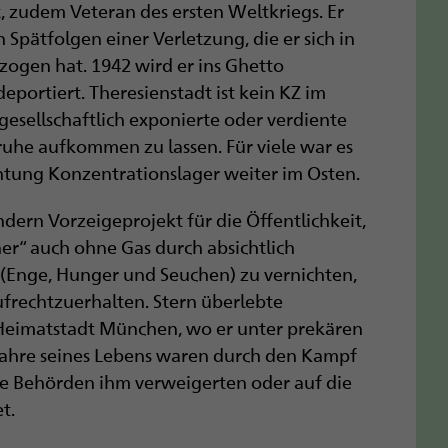
t, zudem Veteran des ersten Weltkriegs. Er
 Spätfolgen einer Verletzung, die er sich in
ezogen hat. 1942 wird er ins Ghetto
eportiert. Theresienstadt ist kein KZ im
gesellschaftlich exponierte oder verdiente
ruhe aufkommen zu lassen. Für viele war es
htung Konzentrationslager weiter im Osten.
dern Vorzeigeprojekt für die Öffentlichkeit,
ner“ auch ohne Gas durch absichtlich
 (Enge, Hunger und Seuchen) zu vernichten,
rechtzu­erhalten. Stern überlebte
 Heimatstadt München, wo er unter prekären
n Jahre seines Lebens waren durch den Kampf
 Behörden ihm verweigerten oder auf die
t.