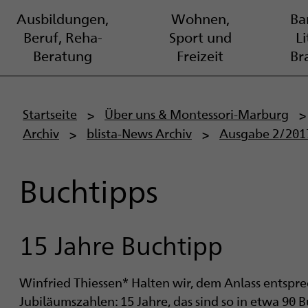
Ausbildungen,
Wohnen,
Bar
Beruf, Reha-
Sport und
L
Beratung
Freizeit
Br
P
Startseite
Über uns & Montessori-Marburg
Archiv
blista-News Archiv
Ausgabe 2/201
f
a
Buchtipps
d
n
15 Jahre Buchtipp
a
Winfried Thiessen* Halten wir, dem Anlass entspre
v
Jubiläumszahlen: 15 Jahre, das sind so in etwa 9