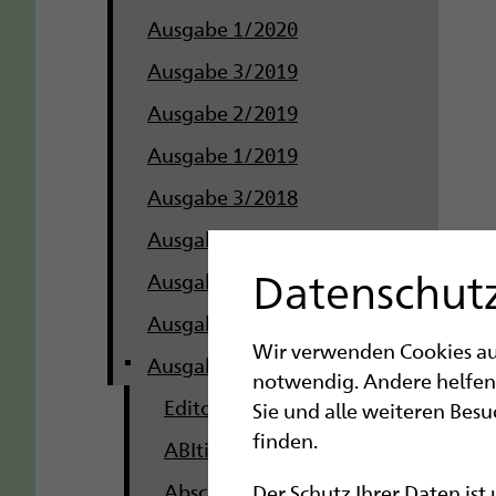
Ausgabe 1/2020
Ausgabe 3/2019
Ausgabe 2/2019
Ausgabe 1/2019
Ausgabe 3/2018
Ausgabe 2/2018
Datenschutz
Ausgabe 1/2018
Ausgabe 3/2017
Wir verwenden Cookies auf 
Ausgabe 2/2017
notwendig. Andere helfen
Editorial 2/2017
Sie und alle weiteren Bes
finden.
ABItioniert!
Abschlussjahrgang IT
Der Schutz Ihrer Daten ist