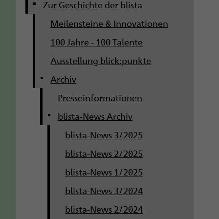
g
Zur Geschichte der blista
Meilensteine & Innovationen
a
100 Jahre - 100 Talente
t
Ausstellung blick:punkte
i
Archiv
o
Presseinformationen
n
blista-News Archiv
blista-News 3/2025
blista-News 2/2025
blista-News 1/2025
blista-News 3/2024
blista-News 2/2024