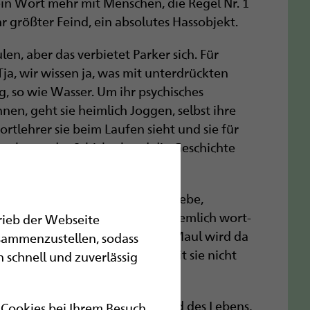
ein Wort mehr mit Menschen, die Regel Nr. 1
 größter Feind, ein absolutes Hassobjekt.
en, aber das verbietet Parker sich. Für
Tja, wir wissen ja, was mit unterdrückten
, so wie Wasser. Um ihr psychisches
nen, geht sie heimlich Joggen, selbst ihre
rtlehrer sie beim Laufen sieht und sie für
o nehmen das Schicksal und die Geschichte
nn es geht unter anderem um Liebe,
mung und Verstehen – alles ziemlich wort-
trieb der Webseite
ger Action geht, so richtig aufs Maul wird da
sammenzustellen, sodass
o mit 14, 15, 16 zu lesen, damit sie nicht
 schnell und zuverlässig
e. Sie schleifen über den Grund des Lebens,
r Cookies bei Ihrem Besuch.