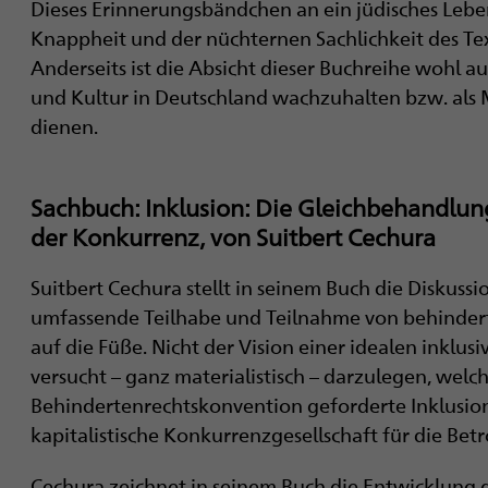
Dieses Erinnerungsbändchen an ein jüdisches Leben
Knappheit und der nüchternen Sachlichkeit des Te
Anderseits ist die Absicht dieser Buchreihe wohl a
und Kultur in Deutschland wachzuhalten bzw. als 
dienen.
Sachbuch: Inklusion: Die Gleichbehandlung
der Konkurrenz, von Suitbert Cechura
Suitbert Cechura stellt in seinem Buch die Diskussi
umfassende Teilhabe und Teilnahme von ­behinder
auf die Füße. Nicht der Vision einer idealen inklusi
versucht – ganz materialistisch – darzulegen, welc
Behindertenrechtskonvention geforderte Inklusio
kapitalistische Konkurrenzgesellschaft für die Be
Cechura zeichnet in seinem Buch die Entwicklung de