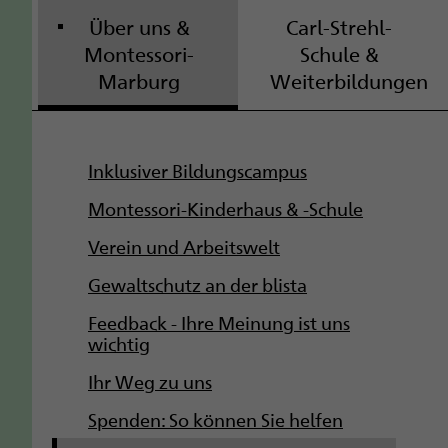
Über uns &
Carl-Strehl-
Montessori-
Schule &
Marburg
Weiterbildungen
S
Inklusiver Bildungscampus
u
Montessori-Kinderhaus & -Schule
b
Verein und Arbeitswelt
Gewaltschutz an der blista
n
Feedback - Ihre Meinung ist uns
a
wichtig
v
Ihr Weg zu uns
i
Spenden: So können Sie helfen