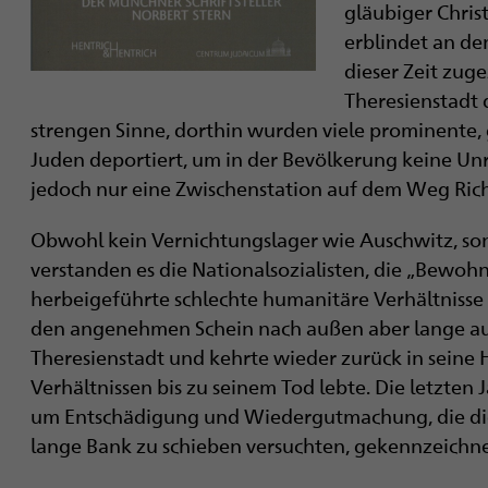
gläubiger Chris
erblindet an den
dieser Zeit zug
Theresienstadt d
strengen Sinne, dorthin wurden viele prominente, 
Juden deportiert, um in der Bevölkerung keine Un
jedoch nur eine Zwischenstation auf dem Weg Ric
Obwohl kein Vernichtungslager wie ­Auschwitz, son
verstanden es die National­sozialisten, die „Bewoh
herbeigeführte schlechte humanitäre Verhältnisse
den angenehmen Schein nach außen aber lange auf
Theresienstadt und kehrte wieder zurück in seine
Verhältnissen bis zu seinem Tod lebte. Die letzte
um Entschädigung und Wiedergutmachung, die die
lange Bank zu schieben versuchten, gekennzeichne