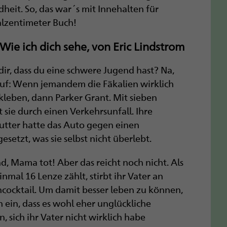
eit. So, das war´s mit Innehalten für
alzentimeter Buch!
ie ich dich sehe, von Eric Lindstrom
ir, dass du eine schwere ­Jugend hast? Na,
uf: Wenn jemandem die Fäkalien wirklich
kleben, dann Parker Grant. Mit sieben
 sie durch einen Verkehrs­unfall. Ihre
utter hatte das Auto gegen einen
esetzt, was sie selbst nicht überlebt.
nd, Mama tot! Aber das reicht noch nicht. Als
nmal 16 Lenze zählt, stirbt ihr Vater an
ncocktail. Um damit besser leben zu können,
h ein, dass es wohl eher unglückliche
 sich ihr Vater nicht wirklich habe