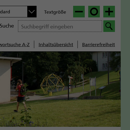
n
ndard
Textgröße
|
|
Suche
wortsuche A-Z
Inhaltsübersicht
Barrierefreiheit
cenavigation