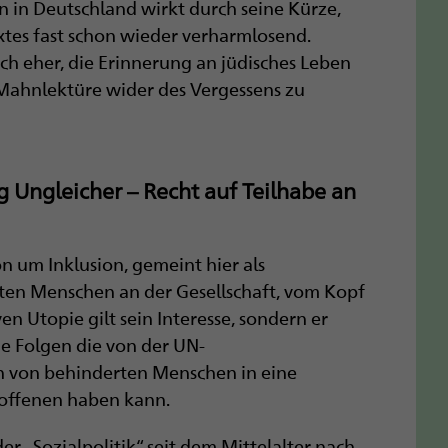
 in Deutschland wirkt durch seine Kürze,
xtes fast schon wieder verharmlosend.
uch eher, die Erinnerung an jüdisches Leben
Mahnlektüre wider des Vergessens zu
 ­Ungleicher – Recht auf Teilhabe an
on um Inklusion, gemeint hier als
ten Menschen an der Gesellschaft, vom Kopf
ven Utopie gilt sein Interesse, sondern er
he Folgen die von der UN-
n von behinderten Menschen in eine
troffenen haben kann.
r „Sozialpolitik“ seit dem Mittelalter nach,