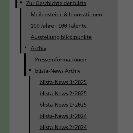
g
Zur Geschichte der blista
Meilensteine & Innovationen
a
100 Jahre - 100 Talente
t
Ausstellung blick:punkte
i
Archiv
o
Presseinformationen
n
blista-News Archiv
blista-News 3/2025
blista-News 2/2025
blista-News 1/2025
blista-News 3/2024
blista-News 2/2024