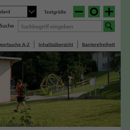
n
ndard
Textgröße
|
|
Suche
wortsuche A-Z
Inhaltsübersicht
Barrierefreiheit
cenavigation