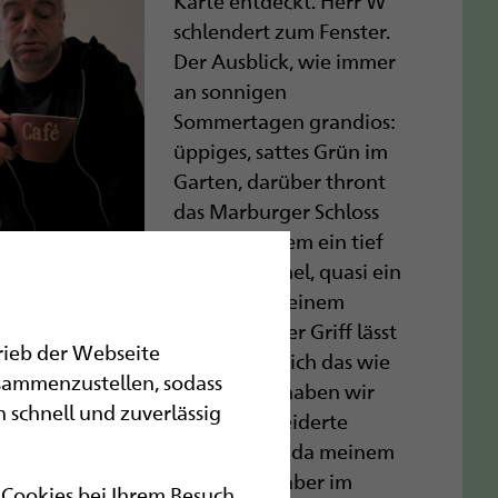
Karte entdeckt. Herr W
schlendert zum Fenster.
Der Ausblick, wie immer
an sonnigen
Sommertagen grandios:
üppiges, sattes Grün im
Garten, darüber thront
das Marburger Schloss
und über allem ein tief
blauer Himmel, quasi ein
Bild wie aus einem
 das Fenster zu öffnen, aber der Griff lässt
trieb der Webseite
ur eine Projektion. Sie müssen sich das wie
sammenzustellen, sodass
ähr. Ist alles nur in Ihrem Kopf, haben wir
 schnell und zuverlässig
t. Ihre individuell maßgeschneiderte
 Da kannst du dir vorstellen, dass da meinem
us dem Gesicht gefallen wäre, aber im
r Cookies bei Ihrem Besuch.