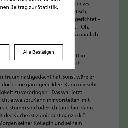
Kreativabteilung hat in den blista news
n Beitrag zur Statistik.
n: Sie sitzen da immer am Küchentisch,
vor sich, der Blick gen Schloss gerichtet –
rama, dass wäre perfekt für ihn … Oh,
n an die Küchentür. Wir haben da nämlich
“
n
Alle Bestätigen
Herr W kurz darauf in seinem Bett im
bist urlaubsreif, aber so was von!
den Traum nachgedacht hat, sonst wäre er
 doch eine ganz geile Idee. Kann mir sehr
gkeit zu verbringen.“ Das war jetzt
eicht etwa so: „Kann mir vorstellen, mit
sie stumm sind oder ich taub bin, dann
t der Küche ist zumindest ganz o.k.“
 Morgen seiner Kollegin und seinem