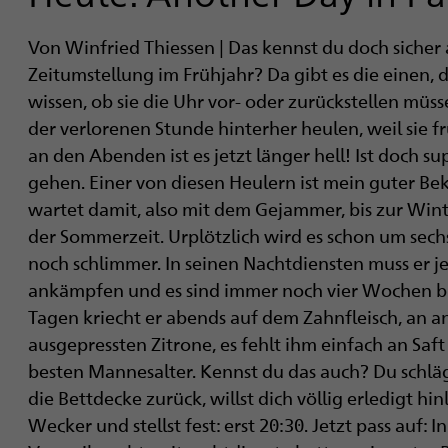
i
Von Winfried Thiessen | Das kennst du doch sicher
g
Zeitumstellung im Frühjahr? Da gibt es die einen,
a
wissen, ob sie die Uhr vor- oder zurückstellen müs
der verlorenen Stunde hinterher heulen, weil sie 
t
an den Abenden ist es jetzt länger hell! Ist doch su
i
gehen. Einer von diesen Heulern ist mein guter Beka
wartet damit, also mit dem Gejammer, bis zur Win
o
der Sommerzeit. Urplötzlich wird es schon um sec
n
noch schlimmer. In seinen Nachtdiensten muss er j
ankämpfen und es sind immer noch vier Wochen b
Tagen kriecht er abends auf dem Zahnfleisch, an 
ausgepressten Zitrone, es fehlt ihm einfach an Saft 
besten Mannesalter. Kennst du das auch? Du schläg
die Bettdecke zurück, willst dich völlig erledigt hi
Wecker und stellst fest: erst 20:30. Jetzt pass auf: 