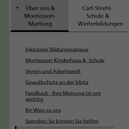
Über uns &
Carl-Strehl-
Montessori-
Schule &
Marburg
Weiterbildungen
S
Inklusiver Bildungscampus
u
Montessori-Kinderhaus & -Schule
b
Verein und Arbeitswelt
Gewaltschutz an der blista
n
Feedback - Ihre Meinung ist uns
a
wichtig
v
Ihr Weg zu uns
i
Spenden: So können Sie helfen