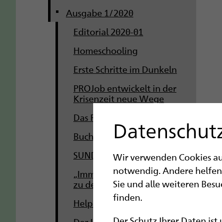
Ausgabe 1/2020
Editorial 2020-01
Homeschooling
Erste Schritte im Dunkeln
PROJob entwickelt in der
Krisenzeit neue Wege
Das Ressort "focus arbeit"
Datenschutz
Buchtipps
SUNDO spendet 2.000 Euro
Wir verwenden Cookies auf 
notwendig. Andere helfen
„Immer wieder bereit, neu
Sie und alle weiteren Bes
zu denken“
finden.
Help Tech machts möglich
Der Schutz Ihrer Daten ist
Der Internatsrat stellt sich