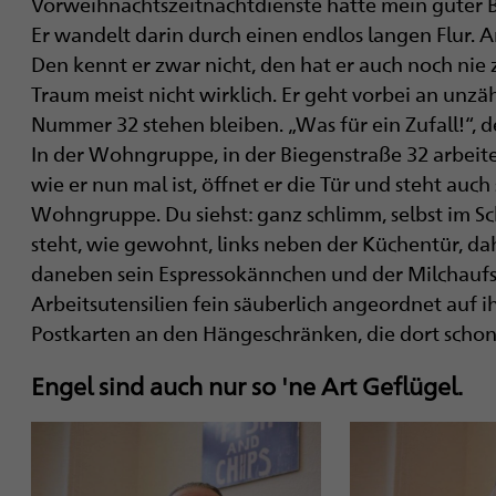
Vorweihnachtszeitnachtdienste hatte mein guter B
Er wandelt darin durch einen endlos langen Flur. An
Den kennt er zwar nicht, den hat er auch noch nie 
Traum meist nicht wirklich. Er geht vorbei an unzähl
Nummer 32 stehen bleiben. „Was für ein Zufall!“, d
In der Wohngruppe, in der Biegenstraße 32 arbeite i
wie er nun mal ist, öffnet er die Tür und steht auch
Wohngruppe. Du siehst: ganz schlimm, selbst im Sc
steht, wie gewohnt, links neben der Küchentür, d
daneben sein Espressokännchen und der Milchaufsc
Arbeitsutensilien fein säuberlich angeordnet auf i
Postkarten an den Hängeschränken, die dort schon 
Engel sind auch nur so 'ne Art Geflügel.