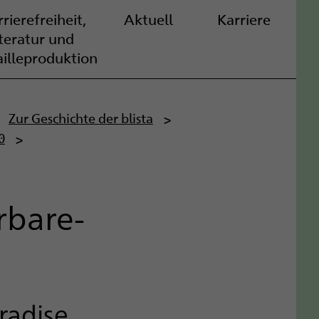
rierefreiheit,
Aktuell
Karriere
iteratur und
ailleproduktion
Zur Geschichte der blista
0
bare-
radise