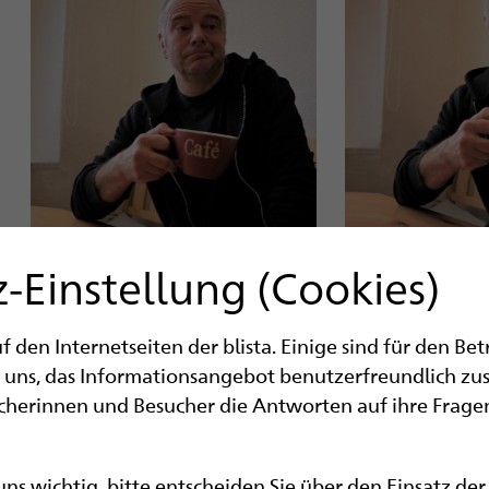
-Einstellung (Cookies)
Reiseprospekt – Summerfeeling pur. Herr W versucht
den Internetseiten der blista. Einige sind für den Be
sich keinen Millimeter bewegen. „Der Ausblick ist n
 uns, das Informationsangebot benutzerfreundlich zu
einen digitalen Bildschirm vorstellen, also so ungef
ucherinnen und Besucher die Antworten auf ihre Fragen
aus Ihren Lieblingserinnerungen zusammengebastel
Ewigkeit! Fühlen Sie sich hier ruhig wie zuhause!“
guten Bekannten normalerweise so ziemlich alles a
 uns wichtig, bitte entscheiden Sie über den Einsatz de