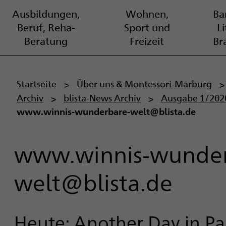
Ausbildungen,
Wohnen,
Bar
Beruf, Reha-
Sport und
L
Beratung
Freizeit
Br
P
Startseite
Über uns & Montessori-Marburg
Archiv
blista-News Archiv
Ausgabe 1/202
f
www.winnis-wunderbare-welt@blista.de
a
d
www.winnis-wunder
n
welt@blista.de
a
v
Heute: Another Day in Pa