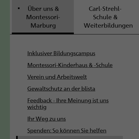
Über uns &
Carl-Strehl-
Montessori-
Schule &
Marburg
Weiterbildungen
S
Inklusiver Bildungscampus
u
Montessori-Kinderhaus & -Schule
b
Verein und Arbeitswelt
Gewaltschutz an der blista
n
Feedback - Ihre Meinung ist uns
a
wichtig
v
Ihr Weg zu uns
i
Spenden: So können Sie helfen