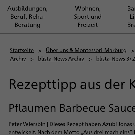
Ausbildungen,
Wohnen,
Bar
Beruf, Reha-
Sport und
L
Beratung
Freizeit
Br
P
Startseite
Über uns & Montessori-Marburg
Archiv
blista-News Archiv
blista-News 3/
f
a
Rezepttipp aus der
d
n
Pflaumen Barbecue Sauc
a
Peter Wiersbin | Dieses Rezept haben Azubi Jonas 
v
entwickelt. Nach dem Motto „Aus drei mach eins“. I