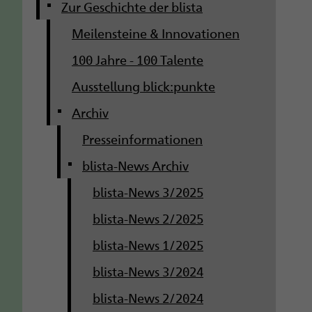
g
Zur Geschichte der blista
Meilensteine & Innovationen
a
100 Jahre - 100 Talente
t
Ausstellung blick:punkte
i
Archiv
o
Presseinformationen
n
blista-News Archiv
blista-News 3/2025
blista-News 2/2025
blista-News 1/2025
blista-News 3/2024
blista-News 2/2024