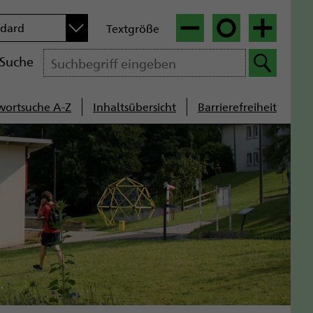
n
ndard
Textgröße
|
|
Suche
wortsuche A-Z
Inhaltsübersicht
Barrierefreiheit
cenavigation