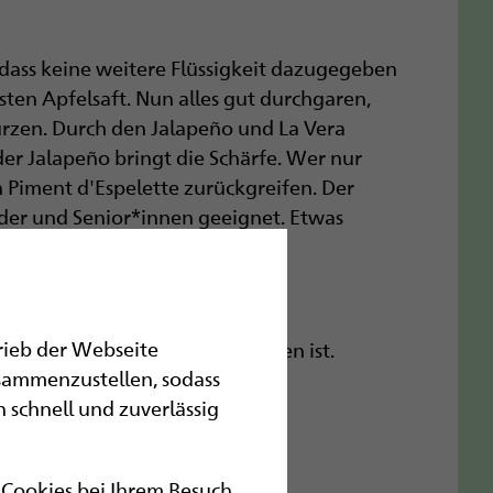
dass keine weitere Flüssigkeit dazugegeben
n Apfelsaft. Nun alles gut durchgaren,
zen. Durch den Jalapeño und La Vera
er Jalapeño bringt die Schärfe. Wer nur
n Piment d'Espelette zurückgreifen. Der
inder und Senior*innen geeignet. Etwas
hsüßen.
trieb der Webseite
Garantie schon vorher aufgegessen ist.
sammenzustellen, sodass
 schnell und zuverlässig
r Cookies bei Ihrem Besuch.