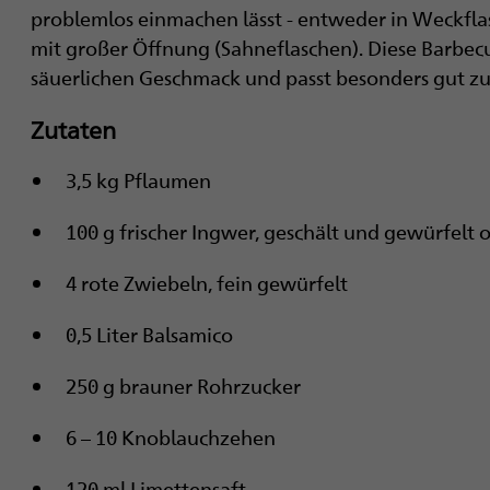
i
problemlos einmachen lässt - entweder in Weckfla
mit großer Öffnung (Sahneflaschen). Diese Barbecu
g
säuerlichen Geschmack und passt besonders gut zu
a
Zutaten
t
3,5 kg Pflaumen
i
100 g frischer Ingwer, geschält und gewürfelt
o
n
4 rote Zwiebeln, fein gewürfelt
0,5 Liter Balsamico
250 g brauner Rohrzucker
6 – 10 Knoblauchzehen
120 ml Limettensaft