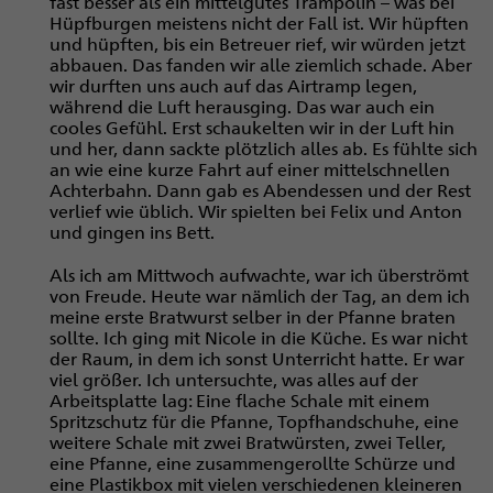
fast besser als ein mittel­gutes Trampolin – was bei
Hüpfburgen ­meistens nicht der Fall ist. Wir hüpften
und hüpften, bis ein Betreuer rief, wir würden jetzt
abbauen. Das fanden wir alle ziemlich schade. Aber
wir durften uns auch auf das Airtramp legen,
während die Luft herausging. Das war auch ein
cooles Gefühl. Erst schaukelten wir in der Luft hin
und her, dann sackte plötzlich alles ab. Es fühlte sich
an wie eine kurze Fahrt auf einer mittelschnellen
Achterbahn. Dann gab es Abendessen und der Rest
verlief wie üblich. Wir spielten bei Felix und Anton
und gingen ins Bett.
Als ich am Mittwoch aufwachte, war ich überströmt
von Freude. Heute war nämlich der Tag, an dem ich
meine erste Bratwurst selber in der Pfanne braten
sollte. Ich ging mit Nicole in die Küche. Es war nicht
der Raum, in dem ich sonst Unterricht hatte. Er war
viel größer. Ich untersuchte, was alles auf der
Arbeitsplatte lag: Eine flache Schale mit einem
Spritzschutz für die Pfanne, Topfhandschuhe, eine
weitere Schale mit zwei Bratwürsten, zwei Teller,
eine Pfanne, eine zusammengerollte Schürze und
eine Plastikbox mit vielen verschiedenen kleineren