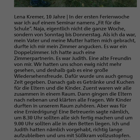
Lena Kremer, 10 Jahre | In der ersten Ferien­woche
war ich auf einem Seminar ­namens „Fit für die
Schule“. Naja, eigentlich nicht die ganze Woche,
sondern von Sonntag bis Donnerstag. Als ich da war,
mein Vater und meine Mutter hatten mich gebracht,
durfte ich mir mein Zimmer angucken. Es war ein
Doppelzimmer. Ich hatte auch eine
Zimmerpartnerin. Es war Judith. Eine alte Freundin
von mir. Wir hatten uns schon ewig nicht mehr
gesehen, und deshalb gab es eine große
Wiedersehensfreude. Dafür wurde uns auch genug
Zeit gegeben. Danach gab es Getränke und Kuchen
für die Eltern und die Kinder. Zuerst waren wir alle
zusammen in einem Raum. Dann gingen die Eltern
nach nebenan und klärten alle Fragen. Wir Kinder
durften in unserem Raum zuhören. Aber was für
eine Erniedrigung! Eine Betreuerin sagte nämlich,
um 8.30 Uhr sollten alle sich fertig machen und um
9.00 Uhr sollten alle in den Betten liegen. Ich und
Judith hatten nämlich vorgehabt, richtig lange
aufzubleiben und uns mit Süßkram vollzustopfen.