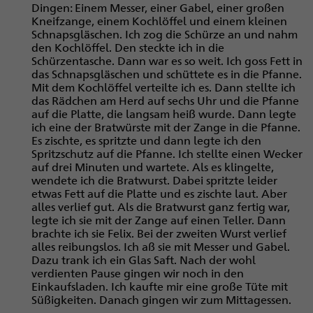
Dingen: Einem Messer, einer Gabel, einer großen
Kneifzange, einem Kochlöffel und einem kleinen
Schnapsgläschen. Ich zog die Schürze an und nahm
den Kochlöffel. Den steckte ich in die
Schürzentasche. Dann war es so weit. Ich goss Fett in
das Schnapsgläschen und schüttete es in die Pfanne.
Mit dem Kochlöffel verteilte ich es. Dann stellte ich
das Rädchen am Herd auf sechs Uhr und die Pfanne
auf die Platte, die langsam heiß wurde. Dann legte
ich eine der Bratwürste mit der Zange in die Pfanne.
Es zischte, es spritzte und dann legte ich den
Spritzschutz auf die Pfanne. Ich stellte einen Wecker
auf drei Minuten und wartete. Als es klingelte,
wendete ich die Bratwurst. Dabei spritzte leider
etwas Fett auf die Platte und es zischte laut. Aber
alles verlief gut. Als die Bratwurst ganz fertig war,
legte ich sie mit der Zange auf einen Teller. Dann
brachte ich sie Felix. Bei der zweiten Wurst verlief
alles reibungslos. Ich aß sie mit Messer und Gabel.
Dazu trank ich ein Glas Saft. Nach der wohl
verdienten Pause gingen wir noch in den
Einkaufsladen. Ich kaufte mir eine große Tüte mit
Süßigkeiten. Danach gingen wir zum Mittagessen.