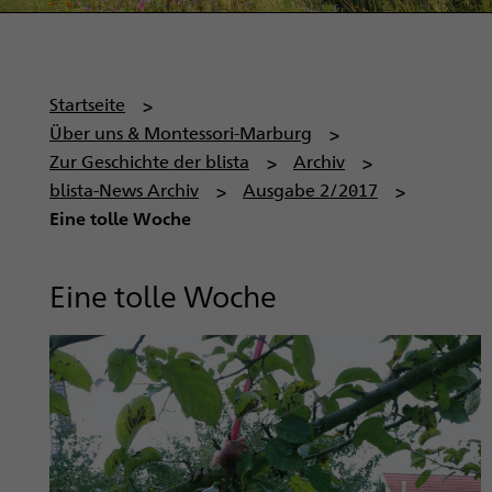
P
Startseite
f
Über uns & Montessori-Marburg
a
Zur Geschichte der blista
Archiv
d
blista-News Archiv
Ausgabe 2/2017
n
Eine tolle Woche
a
v
Eine tolle Woche
i
g
a
t
i
o
n