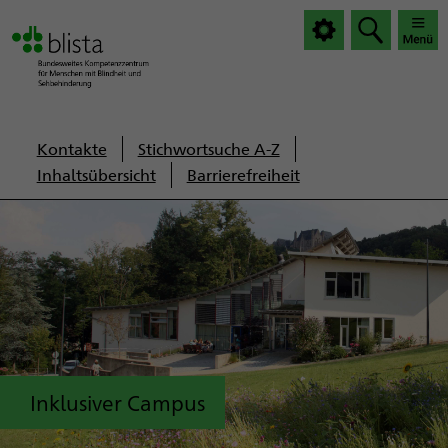
|
|
Haup
Haup
öffnen
schlie
Servicenavigation
Kontakte
Stichwortsuche A-Z
Inhaltsübersicht
Barrierefreiheit
Inklusiver Campus