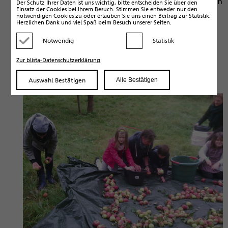
Danach gab es auch schon wieder Abendessen. Nach
Der Schutz Ihrer Daten ist uns wichtig, bitte entscheiden Sie über den
Einsatz der Cookies bei Ihrem Besuch. Stimmen Sie entweder nur den
dem Abendessen spielten wir noch ein bisschen im
notwendigen Cookies zu oder erlauben Sie uns einen Beitrag zur Statistik.
Zimmer von Felix und Anton, seinem Freund, dann
Herzlichen Dank und viel Spaß beim Besuch unserer Seiten.
gingen wir ins Bett. Und obwohl ich das ins Bett
gehen vorher etwas blöd fand, war es doch
Notwendig
Statistik
Kategorie deaktivieren
Kategorie aktivieren
irgendwie schön, auf dem Bett zu liegen und noch
ein bisschen eine Geschichte auf meinem Handy zu
Zur blista-Datenschutzerklärung
hören. Danach war ich auch dankbar, dass ich
schlafen konnte. Was für ein toller erster Tag!
Auswahl Bestätigen
Alle Bestätigen