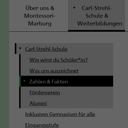
Über uns &
Carl-Strehl-
Montessori-
Schule &
Marburg
Weiterbildungen
S
Carl-Strehl-Schule
u
Wie wirst du Schüler*in?
b
Was uns auszeichnet
Zahlen & Fakten
n
Förderverein
a
Alumni
v
Inklusives Gymnasium für alle
i
Eingangsstufe