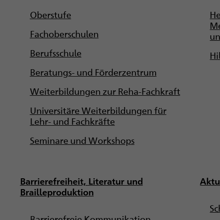
Oberstufe
He
Me
Fachoberschulen
un
Berufsschule
Hi
Beratungs- und Förderzentrum
Weiterbildungen zur Reha-Fachkraft
Universitäre Weiterbildungen für
Lehr- und Fachkräfte
Seminare und Workshops
Barrierefreiheit, Literatur und
Aktu
Brailleproduktion
Sc
Barrierefreie Kommunikation