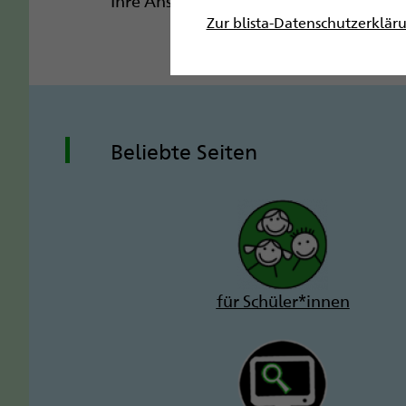
Ihre Ansprechpartnerin im Sekretariat de
Zur blista-Datenschutzerklär
Beliebte Seiten
für Schüler*innen