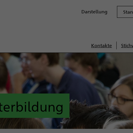
Darstellungsoptione
Darstellung
Sta
Kontakte
Stich
Servi
terbildung