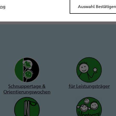
r CSS ist Julia Ladislau
ung
Auswahl Bestätige
Schnuppertage &
für Leistungsträger
Orientierungswochen