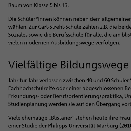
i
Raum von Klasse 5 bis 13.
g
Die Schüler*innen können neben dem allgemeinen
a
wählen. Zur Carl-Strehl-Schule zählen z.B. die be
Soziales sowie die Berufsschule für alle, die am bl
t
vielen modernen Ausbildungswege verfolgen.
i
Vielfältige Bildungswege
o
n
Jahr für Jahr verlassen zwischen 40 und 60 Schüler
Fachhochschulreife oder einer abgeschlossenen Ber
Erkundungs- oder Berufsorientierungspraktika, 
Studienplanung werden sie auf den Übergang vorb
Viele ehemalige „Blistaner“ stehen heute ihre Frau
einer Studie der Philipps-Universität Marburg (20