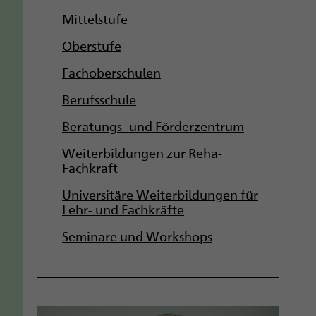
g
Mittelstufe
a
Oberstufe
t
Fachoberschulen
i
Berufsschule
o
Beratungs- und Förderzentrum
n
Weiterbildungen zur Reha-
Fachkraft
Universitäre Weiterbildungen für
Lehr- und Fachkräfte
Seminare und Workshops