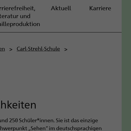
rierefreiheit,
Aktuell
Karriere
iteratur und
ailleproduktion
en
Carl-Strehl-Schule
hkeiten
und 250 Schüler*innen. Sie ist das einzige
chwerpunkt „Sehen“ im deutschsprachigen