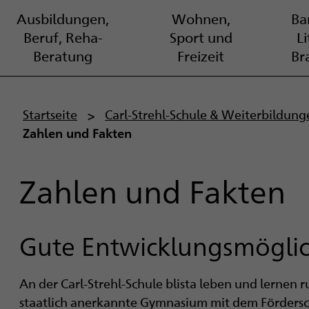
Ausbildungen,
Wohnen,
Bar
Beruf, Reha-
Sport und
L
Beratung
Freizeit
Br
P
Startseite
Carl-Strehl-Schule & Weiterbildung
Zahlen und Fakten
f
a
Zahlen und Fakten
d
n
Gute Entwicklungsmöglic
a
An der Carl-Strehl-Schule blista leben und lernen r
v
staatlich anerkannte Gymnasium mit dem Förders