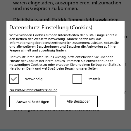
waren eingeladen, auszuprobieren, mitzumachen
und ins Gespräch zu kommen.
Die blista war mit Patrick Temmesfeld sowie dem
Team der Öffentlichkeitsarbeit, Thorsten Büchner
Datenschutz-Einstellung (Cookies)
und Janina Pohl, vertreten. „Mensch ärgere dich
Wir verwenden Cookies auf den Internetseiten der blista. Einige sind für
nicht“ und „Vier gewinnt“ lockten viele Gäste an den
den Betrieb der Webseite notwendig. Andere helfen uns, das
Stand. Besonders groß war das Interesse an der
Informationsangebot benutzerfreundlich zusammenzustellen, sodass Sie
und alle weiteren Besucherinnen und Besucher die Antworten auf ihre
Punktschrift, die vor allem Kinder begeistert
Fragen schnell und zuverlässig finden.
entzifferten und auf einer Punktschriftmaschine
Der Schutz Ihrer Daten ist uns wichtig, bitte entscheiden Sie über den
ausprobieren konnten. Taktil erfahrbare 3-D-
Einsatz der Cookies bei Ihrem Besuch. Stimmen Sie entweder nur den
Modelle wie das Marburger Landgrafenschloss oder
notwendigen Cookies zu oder erlauben Sie uns einen Beitrag zur Statistik.
Herzlichen Dank und viel Spaß beim Besuch unserer Seiten.
das Brandenburger Tor zogen ebenso
Aufmerksamkeit auf sich wie inklusive Lern- und
Notwendig
Statistik
Lehrmaterialien.
Kategorie deaktivieren
Kategorie aktivieren
Zur blista-Datenschutzerklärung
Neben Vertreter*innen des BSBH besuchte auch der
Wetzlarer Oberbürgermeister sowie ein Team einer
Auswahl Bestätigen
Alle Bestätigen
Wetzlarer Augenarztpraxis den Stand, um sich über
die Angebote der blista zu informieren.