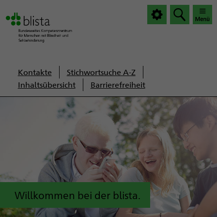
|
|
Haup
Haup
öffnen
schlie
Servicenavigation
Kontakte
Stichwortsuche A-Z
Inhaltsübersicht
Barrierefreiheit
Willkommen bei der blista.