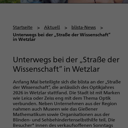
P
Startseite
Aktuell
blista-News
f
Unterwegs bei der „Straße der Wissenschaft“
in Wetzlar
a
d
n
Unterwegs bei der „Straße der
a
Wissenschaft“ in Wetzlar
v
i
Anfang Mai beteiligte sich die blista an der „Straße
g
der Wissenschaft“, die anlässlich des Optikjahres
a
2026 in Wetzlar stattfand. Die Stadt ist mit Marken
wie Leica oder Zeiss eng mit dem Thema Optik
t
verbunden. Neben Unternehmen aus der Region
i
nahmen auch Museen wie das Gießener
Mathematikum sowie Organisationen aus der
o
Blinden- und Sehbehindertenselbsthilfe teil. Die
n
Besucher* innen des verkaufsoffenen Sonntags